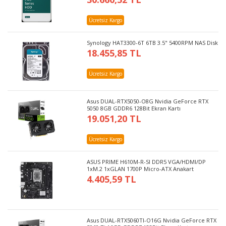
Ücretsiz Kargo
Synology HAT3300-6T 6TB 3.5" 5400RPM NAS Disk
18.455,85 TL
Ücretsiz Kargo
Asus DUAL-RTX5050-O8G Nvidia GeForce RTX
5050 8GB GDDR6 128Bit Ekran Kartı
19.051,20 TL
Ücretsiz Kargo
ASUS PRIME H610M-R-SI DDR5 VGA/HDMI/DP
1xM.2 1xGLAN 1700P Micro-ATX Anakart
4.405,59 TL
Asus DUAL-RTX5060TI-O16G Nvidia GeForce RTX