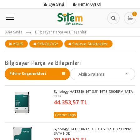
Üye Girişi
Hemen Üye Ol
0
Ana Sayfa
Bilgisayar Parça ve Bileşenleri
ASUS
SYNOLOGY
Sadece Stoktakiler
Bilgisayar Parça ve Bileşenleri
Filtre Seçenekleri
Synology HAT3310-16T 3.5" 16TB 7200RPM SATA
HDD
44.353,57 TL
Ücretsiz Kargo
Synology HAT3310-12T Plus 3.5" 12TB 7200RPM
SATA HDD
30.660,52 TL