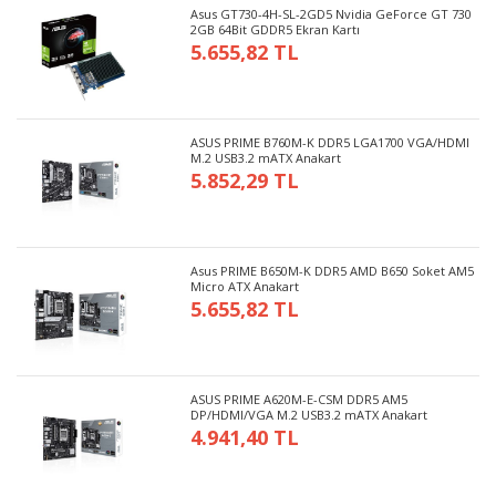
Asus GT730-4H-SL-2GD5 Nvidia GeForce GT 730
2GB 64Bit GDDR5 Ekran Kartı
5.655,82 TL
ASUS PRIME B760M-K DDR5 LGA1700 VGA/HDMI
M.2 USB3.2 mATX Anakart
5.852,29 TL
Asus PRIME B650M-K DDR5 AMD B650 Soket AM5
Micro ATX Anakart
5.655,82 TL
ASUS PRIME A620M-E-CSM DDR5 AM5
DP/HDMI/VGA M.2 USB3.2 mATX Anakart
4.941,40 TL