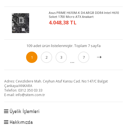
Asus PRIME H610M-K D4 ARGB DDR4 Intel H610
Soket 1700 Micro ATX Anakart
4.048,38 TL
109 adet ürün listelenmiştir. Toplam 7 sayfa
1
2
3
7
...
Adres: Cevizlidere Mah. Ceyhun Atuf Kansu Cad. No:147/C Balgat
Çankaya/ANKARA
Telefon: 0312 350 03 33
E-mail:
info@sitem.com.tr
Üyelik İşlemleri
Hakkımızda