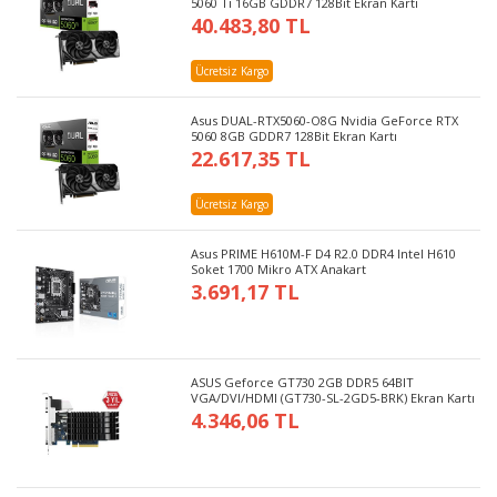
5060 Ti 16GB GDDR7 128Bit Ekran Kartı
40.483,80 TL
Ücretsiz Kargo
Asus DUAL-RTX5060-O8G Nvidia GeForce RTX
5060 8GB GDDR7 128Bit Ekran Kartı
22.617,35 TL
Ücretsiz Kargo
Asus PRIME H610M-F D4 R2.0 DDR4 Intel H610
Soket 1700 Mikro ATX Anakart
3.691,17 TL
ASUS Geforce GT730 2GB DDR5 64BIT
VGA/DVI/HDMI (GT730-SL-2GD5-BRK) Ekran Kartı
4.346,06 TL