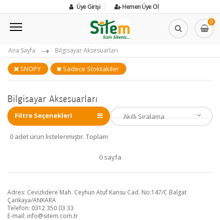
Üye Girişi
Hemen Üye Ol
0
Ana Sayfa
Bilgisayar Aksesuarları
SNOPY
Sadece Stoktakiler
Bilgisayar Aksesuarları
Filtre Seçenekleri
0 adet ürün listelenmiştir. Toplam
0 sayfa
Adres: Cevizlidere Mah. Ceyhun Atuf Kansu Cad. No:147/C Balgat
Çankaya/ANKARA
Telefon: 0312 350 03 33
E-mail:
info@sitem.com.tr