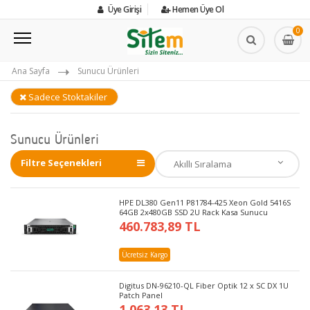
Üye Girişi
Hemen Üye Ol
0
Ana Sayfa
Sunucu Ürünleri
Sadece Stoktakiler
Sunucu Ürünleri
Filtre Seçenekleri
HPE DL380 Gen11 P81784-425 Xeon Gold 5416S
64GB 2x480GB SSD 2U Rack Kasa Sunucu
460.783,89 TL
Ücretsiz Kargo
Digitus DN-96210-QL Fiber Optik 12 x SC DX 1U
Patch Panel
1.063,13 TL