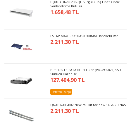
Digitus DN-96200-QL Sürgülü Boş Fiber Optik
Sonlandırma Kutusu
1.658,48 TL
ESTAP M44HRKY80A50 800MM Hareketli Raf
2.211,30 TL
HPE 1.92TB SATA 6G SFF 2.5'' (P40499-B21) SSD
Sunucu Harddisk
127.404,90 TL
Ücretsiz Kargo
QNAP RAIL-B02 New rail kit for new 1U & 2U NAS
2.211,30 TL