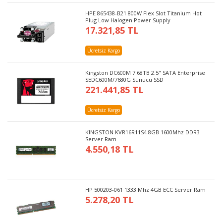
HPE 865438-B21 800W Flex Slot Titanium Hot
Plug Low Halogen Power Supply
17.321,85 TL
Ücretsiz Kargo
Kingston DC600M 7.68TB 2.5" SATA Enterprise
SEDC600M/7680G Sunucu SSD
221.441,85 TL
Ücretsiz Kargo
KINGSTON KVR16R11S4 8GB 1600Mhz DDR3
Server Ram
4.550,18 TL
HP 500203-061 1333 Mhz 4GB ECC Server Ram
5.278,20 TL