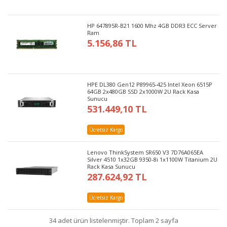
HP 647895R-B21 1600 Mhz 4GB DDR3 ECC Server
Ram
5.156,86 TL
HPE DL380 Gen12 P89965-425 Intel Xeon 6515P
64GB 2x480GB SSD 2x1000W 2U Rack Kasa
Sunucu
531.449,10 TL
Ücretsiz Kargo
Lenovo ThinkSystem SR650 V3 7D76A065EA
Silver 4510 1x32GB 9350-8i 1x1100W Titanium 2U
Rack Kasa Sunucu
287.624,92 TL
Ücretsiz Kargo
34 adet ürün listelenmiştir. Toplam 2 sayfa