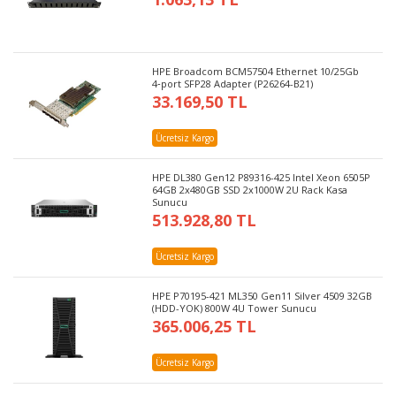
HPE Broadcom BCM57504 Ethernet 10/25Gb
4‑port SFP28 Adapter (P26264-B21)
33.169,50 TL
Ücretsiz Kargo
HPE DL380 Gen12 P89316-425 Intel Xeon 6505P
64GB 2x480GB SSD 2x1000W 2U Rack Kasa
Sunucu
513.928,80 TL
Ücretsiz Kargo
HPE P70195-421 ML350 Gen11 Silver 4509 32GB
(HDD-YOK) 800W 4U Tower Sunucu
365.006,25 TL
Ücretsiz Kargo