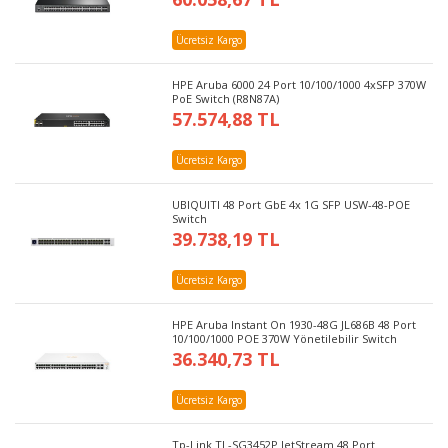
Ücretsiz Kargo
HPE Aruba 6000 24 Port 10/100/1000 4xSFP 370W
PoE Switch (R8N87A)
57.574,88 TL
Ücretsiz Kargo
UBIQUITI 48 Port GbE 4x 1G SFP USW-48-POE
Switch
39.738,19 TL
Ücretsiz Kargo
HPE Aruba Instant On 1930-48G JL686B 48 Port
10/100/1000 POE 370W Yönetilebilir Switch
36.340,73 TL
Ücretsiz Kargo
Tp-Link TL-SG3452P JetStream 48 Port