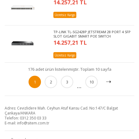
14.257,21 TL
Ücretsiz Kargo
TP-LINK TL-SG2428P JETSTREAM 28 PORT 4 SFP
SLOT GIGABIT SMART POE SWITCH
14.257,21 TL
Ücretsiz Kargo
176 adet ürün listelenmiştir. Toplam 10 sayfa
1
2
3
10
...
Adres: Cevizlidere Mah. Ceyhun Atuf Kansu Cad. No:147/C Balgat
Çankaya/ANKARA
Telefon: 0312 350 03 33
E-mail:
info@sitem.com.tr