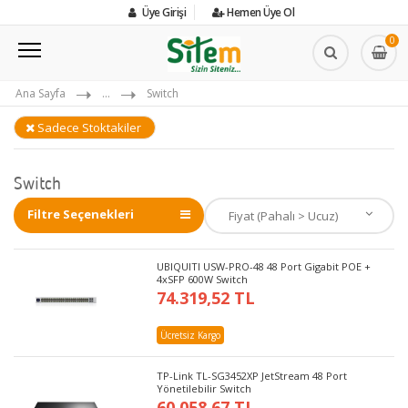
Üye Girişi
Hemen Üye Ol
0
Ana Sayfa
...
Switch
Sadece Stoktakiler
Switch
Filtre Seçenekleri
UBIQUITI USW-PRO-48 48 Port Gigabit POE +
4xSFP 600W Switch
74.319,52 TL
Ücretsiz Kargo
TP-Link TL-SG3452XP JetStream 48 Port
Yönetilebilir Switch
60.058,67 TL