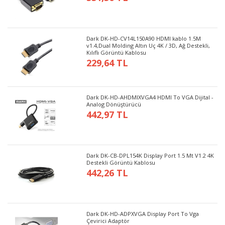
Dark DK-HD-CV14L150A90 HDMI kablo 1.5M
v1.4,Dual Molding Altın Uç 4K / 3D, Ağ Destekli,
Kılıflı Görüntü Kablosu
229,64 TL
Dark DK-HD-AHDMIXVGA4 HDMI To VGA Dijital -
Analog Dönüştürücü
442,97 TL
Dark DK-CB-DPL154K Display Port 1.5 Mt V1.2 4K
Destekli Görüntü Kablosu
442,26 TL
Dark DK-HD-ADPXVGA Display Port To Vga
Çevirici Adaptör