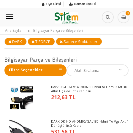
Üye Girişi
Hemen Üye Ol
0
Ana Sayfa
Bilgisayar Parça ve Bileşenleri
DARK
T-FORCE
Sadece Stoktakiler
Bilgisayar Parça ve Bileşenleri
Filtre Seçenekleri
Dark DK-HD-CV14L300A90 Hdmi to Hdmi 3 Mt 3D
Altın Uç Görüntü Kablosu
212,63 TL
DARK DK-HD-AHDMIXVGAL180 Hdmi To Vga Aktif
Dönüştürücü Kablo
531,56 TL