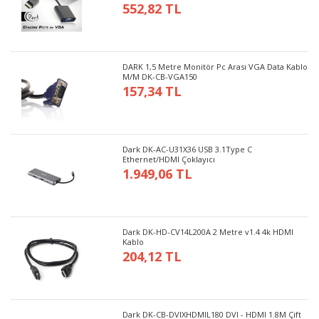
552,82 TL
DARK 1,5 Metre Monitör Pc Arası VGA Data Kablo
M/M DK-CB-VGA150
157,34 TL
Dark DK-AC-U31X36 USB 3.1Type C
Ethernet/HDMI Çoklayıcı
1.949,06 TL
Dark DK-HD-CV14L200A 2 Metre v1.4 4k HDMI
Kablo
204,12 TL
Dark DK-CB-DVIXHDMIL180 DVI - HDMI 1.8M Çift