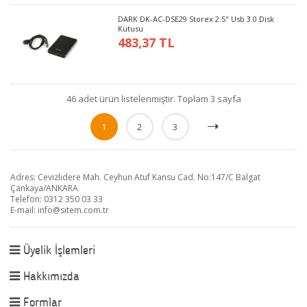
DARK DK-AC-DSE29 Storex 2.5" Usb 3.0 Disk
Kutusu
483,37 TL
46 adet ürün listelenmiştir. Toplam 3 sayfa
1
2
3
Adres: Cevizlidere Mah. Ceyhun Atuf Kansu Cad. No:147/C Balgat
Çankaya/ANKARA
Telefon: 0312 350 03 33
E-mail:
info@sitem.com.tr
Üyelik İşlemleri
Hakkımızda
Formlar