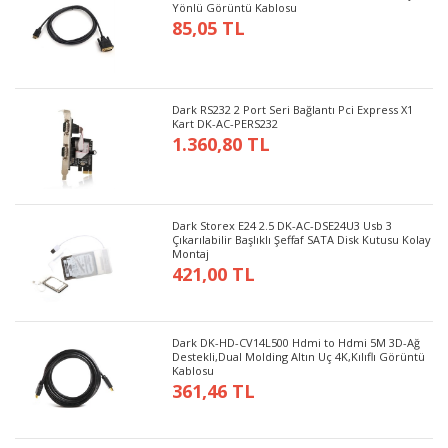
Yönlü Görüntü Kablosu
85,05 TL
Dark RS232 2 Port Seri Bağlantı Pci Express X1
Kart DK-AC-PERS232
1.360,80 TL
Dark Storex E24 2.5 DK-AC-DSE24U3 Usb 3
Çıkarılabilir Başlıklı Şeffaf SATA Disk Kutusu Kolay
Montaj
421,00 TL
Dark DK-HD-CV14L500 Hdmi to Hdmi 5M 3D-Ağ
Destekli,Dual Molding Altın Uç 4K,Kılıflı Görüntü
Kablosu
361,46 TL