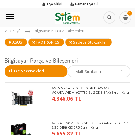
Üye Girişi
Hemen Üye Ol
0
Ana Sayfa
Bilgisayar Parça ve Bileşenleri
ASUS
TAOTRONICS
Sadece Stoktakiler
Bilgisayar Parça ve Bileşenleri
Filtre Seçenekleri
ASUS Geforce GT730 2GB DDR5 64BIT
VGA/DVI/HDMI (GT730-SL-2GD5-BRK) Ekran Kartı
4.346,06 TL
Asus GT730-4H-SL-2GD5 Nvidia GeForce GT 730
2GB 64Bit GDDR5 Ekran Kartı
5.655,82 TL