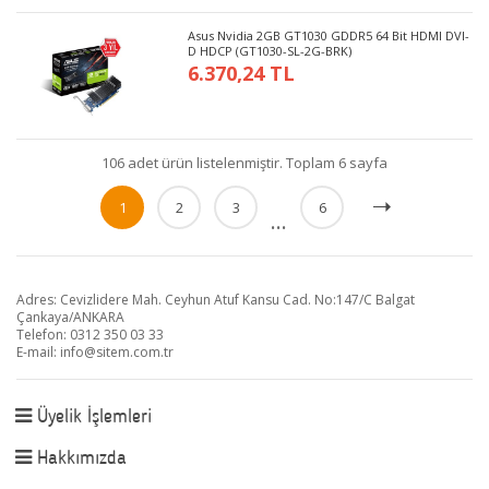
Asus Nvidia 2GB GT1030 GDDR5 64 Bit HDMI DVI-
D HDCP (GT1030-SL-2G-BRK)
6.370,24 TL
106 adet ürün listelenmiştir. Toplam 6 sayfa
1
2
3
6
...
Adres: Cevizlidere Mah. Ceyhun Atuf Kansu Cad. No:147/C Balgat
Çankaya/ANKARA
Telefon: 0312 350 03 33
E-mail:
info@sitem.com.tr
Üyelik İşlemleri
Hakkımızda