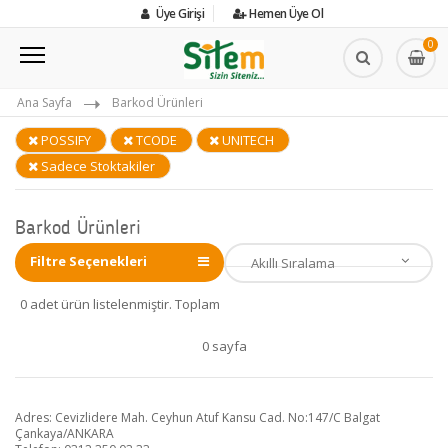
Üye Girişi
Hemen Üye Ol
0
Ana Sayfa
Barkod Ürünleri
POSSIFY
TCODE
UNITECH
Sadece Stoktakiler
Barkod Ürünleri
Filtre Seçenekleri
0 adet ürün listelenmiştir. Toplam
0 sayfa
Adres: Cevizlidere Mah. Ceyhun Atuf Kansu Cad. No:147/C Balgat
Çankaya/ANKARA