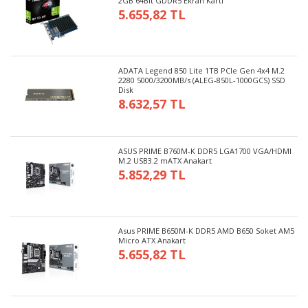
2GB 64Bit GDDR5 Ekran Kartı
5.655,82 TL
ADATA Legend 850 Lite 1TB PCIe Gen 4x4 M.2
2280 5000/3200MB/s (ALEG-850L-1000GCS) SSD
Disk
8.632,57 TL
ASUS PRIME B760M-K DDR5 LGA1700 VGA/HDMI
M.2 USB3.2 mATX Anakart
5.852,29 TL
Asus PRIME B650M-K DDR5 AMD B650 Soket AM5
Micro ATX Anakart
5.655,82 TL