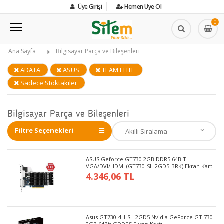
Üye Girişi
Hemen Üye Ol
0
Ana Sayfa
Bilgisayar Parça ve Bileşenleri
ADATA
ASUS
TEAM ELITE
Sadece Stoktakiler
Bilgisayar Parça ve Bileşenleri
Filtre Seçenekleri
ASUS Geforce GT730 2GB DDR5 64BIT
VGA/DVI/HDMI (GT730-SL-2GD5-BRK) Ekran Kartı
4.346,06 TL
Asus GT730-4H-SL-2GD5 Nvidia GeForce GT 730