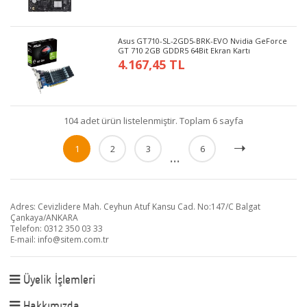
Asus GT710-SL-2GD5-BRK-EVO Nvidia GeForce
GT 710 2GB GDDR5 64Bit Ekran Kartı
4.167,45 TL
104 adet ürün listelenmiştir. Toplam 6 sayfa
1
2
3
6
...
Adres: Cevizlidere Mah. Ceyhun Atuf Kansu Cad. No:147/C Balgat
Çankaya/ANKARA
Telefon: 0312 350 03 33
E-mail:
info@sitem.com.tr
Üyelik İşlemleri
Hakkımızda