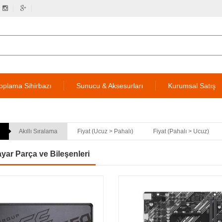
oplama Sihirbazı
Sunucu & Aksesurları
Kurumsal Satış
Akıllı Sıralama
Fiyat (Ucuz > Pahalı)
Fiyat (Pahalı > Ucuz)
ayar Parça ve Bileşenleri