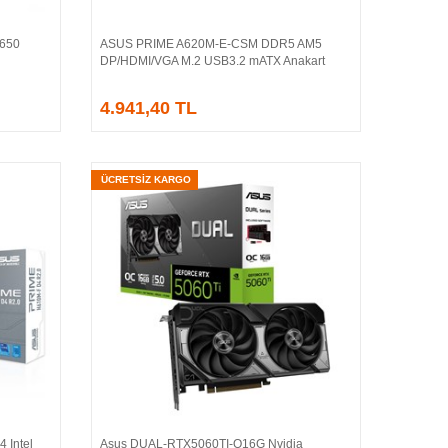
650
ASUS PRIME A620M-E-CSM DDR5 AM5
Sepete Ekle
DP/HDMI/VGA M.2 USB3.2 mATX Anakart
4.941,40 TL
ÜCRETSİZ KARGO
 Intel
Asus DUAL-RTX5060TI-O16G Nvidia
Sepete Ekle