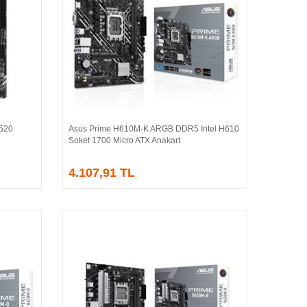
520
Asus Prime H610M-K ARGB DDR5 Intel H610
Sepete Ekle
Soket 1700 Micro ATX Anakart
4.107,91 TL