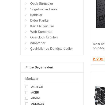
Optik Sürücüler
Soğutma ve Fanlar
Kablolar
Diğer Kartlar
Kart Okuyucular
Web Kamerası
Overclock Ürünleri
Adaptörler
Team T2
SATA SSD
Çeviriciler ve Dönüştürücüler
2.232
Filtre Seçenekleri
Markalar
A4 TECH
ACER
ADATA
ADDISON