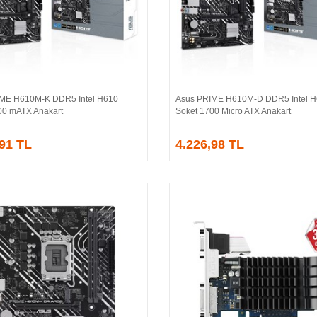
ME H610M-K DDR5 Intel H610
Asus PRIME H610M-D DDR5 Intel 
Sepete Ekle
Sepete Ekle
00 mATX Anakart
Soket 1700 Micro ATX Anakart
,91 TL
4.226,98 TL