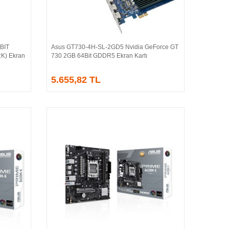
BIT
Asus GT730-4H-SL-2GD5 Nvidia GeForce GT
Sepete Ekle
K) Ekran
730 2GB 64Bit GDDR5 Ekran Kartı
5.655,82 TL