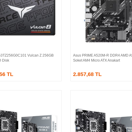
53TZ256G0C101 Vulcan Z 256GB
Asus PRIME A520M-R DDR4 AMD A
Sepete Ekle
Sepete Ekle
 Disk
Soket AM4 Micro ATX Anakart
,56 TL
2.857,68 TL