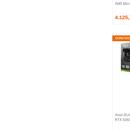
AM5 Micr
EVGA
EXTREME
4.125
Eyfel
EZCOOL
FLAXES
ÜCRETSİ
FLY
FOEM
FRISBY
FSP
GAINWARD
GALAX
GAMDIAS
GAMEBOOSTER
GAMEPOWER
GEIL
GENESIS
Asus DU
GIGABYTE
RTX 5060
GOODRAM