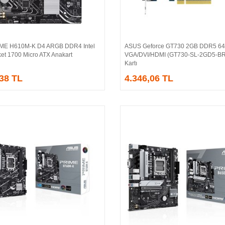
IME H610M-K D4 ARGB DDR4 Intel
ASUS Geforce GT730 2GB DDR5 64
Sepete Ekle
Sepete Ekle
et 1700 Micro ATX Anakart
VGA/DVI/HDMI (GT730-SL-2GD5-BR
Kartı
,38 TL
4.346,06 TL