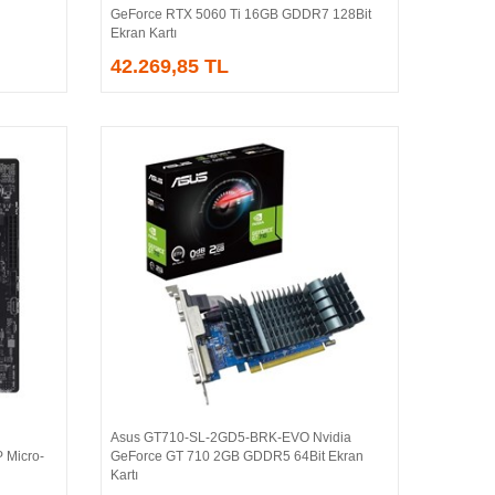
GeForce RTX 5060 Ti 16GB GDDR7 128Bit
Ekran Kartı
42.269,85 TL
Asus GT710-SL-2GD5-BRK-EVO Nvidia
Sepete Ekle
 Micro-
GeForce GT 710 2GB GDDR5 64Bit Ekran
Kartı