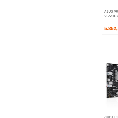
CORSAIR
COUGAR
ASUS PR
CRUCIAL
VGA/HDMI
CSPEEDLINE
5.852
DAHUA
DARK
DarkFlash
DAYTONA
DEEP COOL
DELL
DEXIM
DIGITUS
D-LINK
EDNET
ELBA
ENERGIZER
ERAT
EVERCOOL
EVEREST
Asus PR