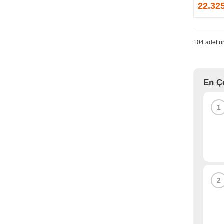
GPRINTER
22.32
GSKILL
G-TECHNOLOGY
HADRON
104 adet ür
HAIKON
HAVIT
HCS
En Ç
HEC
HES
1
HIGH POWER
HIKVISION
HI-LEVEL
HIPER
HITACHI
HP
2
HPE
HUAWEI
HUNTKEY
HYNIX