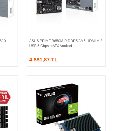
H610
ASUS PRIME B650M-R DDR5 AM5 HDMI M.2
Sepete Ekle
USB 5 Gbps mATX Anakart
4.881,87 TL