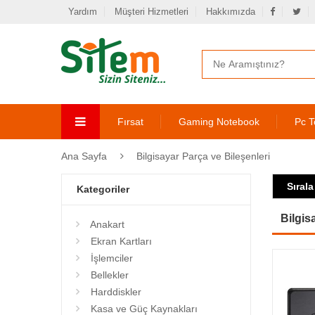
Yardım
Müşteri Hizmetleri
Hakkımızda
Fırsat
Gaming Notebook
Pc T
Ana Sayfa
Bilgisayar Parça ve Bileşenleri
Sırala
Kategoriler
Bilgis
Anakart
Ekran Kartları
İşlemciler
Bellekler
Harddiskler
Kasa ve Güç Kaynakları