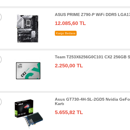
ASUS PRIME Z790-P WiFi DDR5 LGA17
12.085,60 TL
Kargo Bedava
Team T253X6256G0C101 CX2 256GB S
2.250,00 TL
Asus GT730-4H-SL-2GD5 Nvidia GeFo
Kartı
5.655,82 TL