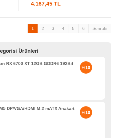
4.167,45 TL
1
2
3
4
5
6
Sonraki
egorisi Ürünleri
n RX 6700 XT 12GB GDDR6 192Bit
%10
5 DP/VGA/HDMI M.2 mATX Anakart
%10