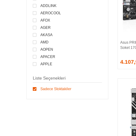
ADDLINK
AEROCOOL
AFOX
AGER
AKASA
AMD
Asus PRI
Soket 17
AOPEN
APACER
4.107
APPLE
ARCTIC
Liste Seçenekleri
ASONIC
ASROCK
Sadece Stoktakiler
ASSMANN
ASUS
ATEN
AVEC
AVERMEDIA
AXLE