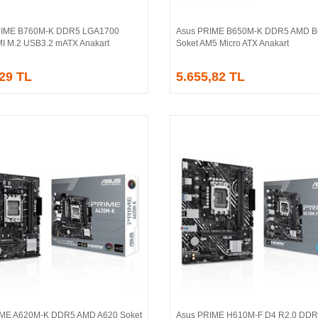
IME B760M-K DDR5 LGA1700
Asus PRIME B650M-K DDR5 AMD B
Sepete Ekle
Sepete Ekle
 M.2 USB3.2 mATX Anakart
Soket AM5 Micro ATX Anakart
,29 TL
5.655,82 TL
IME A620M-K DDR5 AMD A620 Soket
Asus PRIME H610M-F D4 R2.0 DDR4
Sepete Ekle
Sepete Ekle