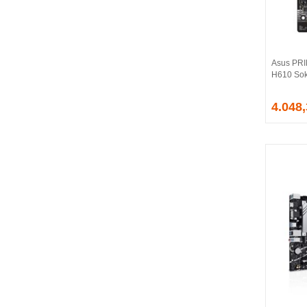
BALLISTIX
Be Quiet!
BEEK
BELKIN
Asus PR
BENQ
H610 Sok
BIGBOY
BIOSTAR
4.048
BITFENIX
BORY
CABLE
CANYON
CLASSONE
CLUB 3D
CODEGEN
COLORFUL
COMPAXE
COOLER MASTER
COOPER
CORPUS