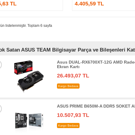
5,63 TL
4.405,59 TL
ün listelenmiştir. Toplam 6 sayfa
ok Satan ASUS TEAM Bilgisayar Parça ve Bileşenleri Kat
Asus DUAL-RX6700XT-12G AMD Radeo
Ekran Kartı
26.493,07 TL
Kargo Bedava
ASUS PRIME B650M-A DDR5 SOKET AM
10.507,93 TL
Kargo Bedava