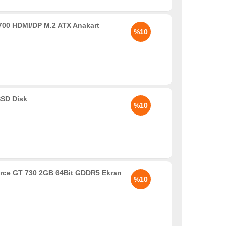
00 HDMI/DP M.2 ATX Anakart
%10
SD Disk
%10
rce GT 730 2GB 64Bit GDDR5 Ekran
%10