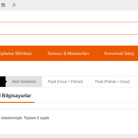
oplama Sihirbazı
Sunucu & Aksesurları
Kurumsal Satış
Akıllı Sıralama
Fiyat (Ucuz > Pahalı)
Fiyat (Pahalı > Ucuz)
l Bilgisayarlar
 listelenmiştir. Toplam 0 sayfa