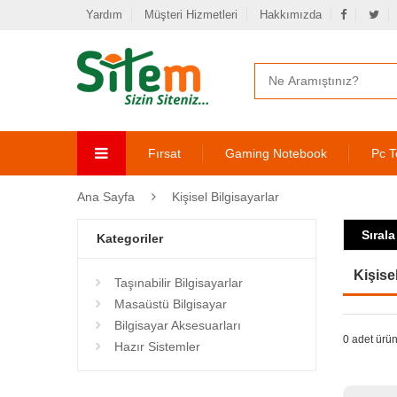
Yardım
Müşteri Hizmetleri
Hakkımızda
Fırsat
Gaming Notebook
Pc T
Ana Sayfa
Kişisel Bilgisayarlar
Sırala
Kategoriler
Kişise
Taşınabilir Bilgisayarlar
Masaüstü Bilgisayar
Bilgisayar Aksesuarları
0 adet ürün
Hazır Sistemler