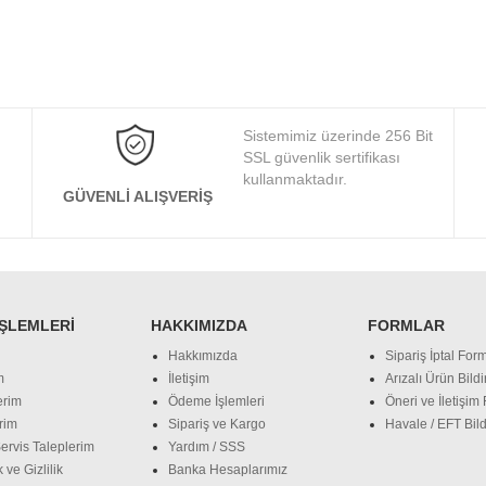
Sistemimiz üzerinde 256 Bit
SSL güvenlik sertifikası
kullanmaktadır.
GÜVENLI ALIŞVERIŞ
İŞLEMLERI
HAKKIMIZDA
FORMLAR
Hakkımızda
Sipariş İptal Form
m
İletişim
Arızalı Ürün Bild
erim
Ödeme İşlemleri
Öneri ve İletişim
rim
Sipariş ve Kargo
Havale / EFT Bild
ervis Taleplerim
Yardım / SSS
 ve Gizlilik
Banka Hesaplarımız