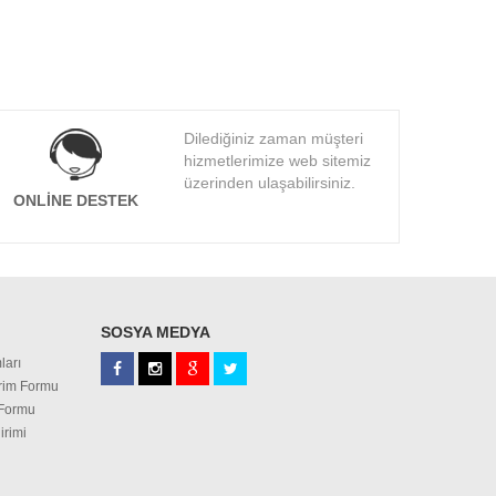
Dilediğiniz zaman müşteri
hizmetlerimize web sitemiz
üzerinden ulaşabilirsiniz.
ONLINE DESTEK
SOSYA MEDYA
ları
irim Formu
 Formu
irimi