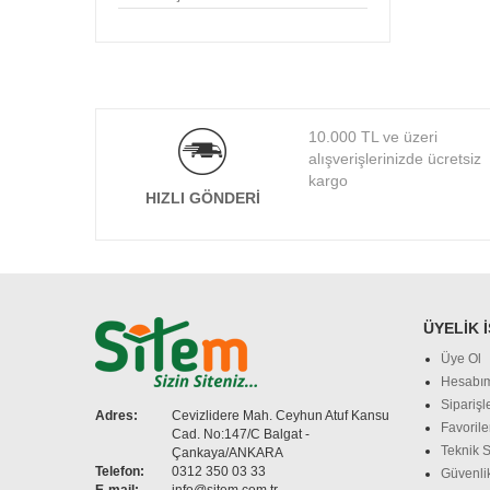
CLASSONE
CODEGEN
COOLER MASTER
COOPER
CORSAIR
10.000 TL ve üzeri
CYBER
alışverişlerinizde ücretsiz
DARK
kargo
HIZLI GÖNDERI
DAYTONA
DELL
DENTE
DEXIM
DIGITUS
ÜYELIK 
D-LINK
Üye Ol
EDNET
Hesabı
ERGOTECH
Siparişl
EVERCOOL
Adres:
Cevizlidere Mah. Ceyhun Atuf Kansu
Favorile
Cad. No:147/C Balgat -
EVEREST
Teknik S
Çankaya/ANKARA
EXPER
Telefon:
0312 350 03 33
Güvenlik