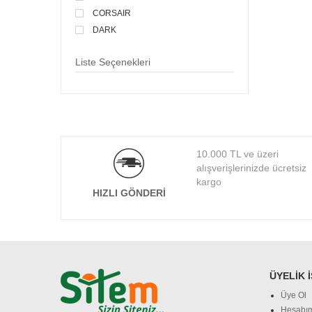
CORSAIR
DARK
DAYTONA
Liste Seçenekleri
DELL
DENTE
DEXIM
DIGITUS
D-LINK
EDNET
10.000 TL ve üzeri
EVERCOOL
alışverişlerinizde ücretsiz
EVEREST
kargo
HIZLI GÖNDERI
FRISBY
FSP
HADRON
HP
HUAWEI
ÜYELIK 
HYTECH
Üye Ol
JABRA
Hesabı