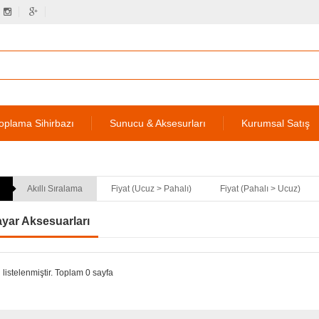
oplama Sihirbazı
Sunucu & Aksesurları
Kurumsal Satış
Akıllı Sıralama
Fiyat (Ucuz > Pahalı)
Fiyat (Pahalı > Ucuz)
ayar Aksesuarları
 listelenmiştir. Toplam 0 sayfa