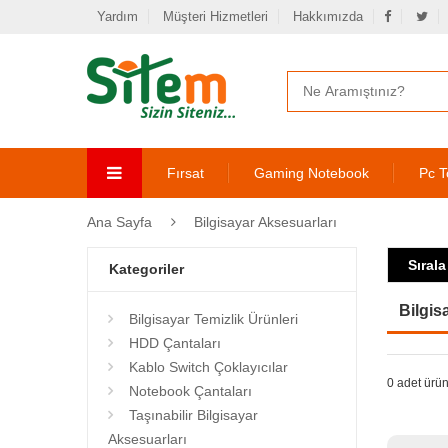
Yardım
Müşteri Hizmetleri
Hakkımızda
Fırsat
Gaming Notebook
Pc T
Ana Sayfa
Bilgisayar Aksesuarları
Sırala
Kategoriler
Bilgis
Bilgisayar Temizlik Ürünleri
HDD Çantaları
Kablo Switch Çoklayıcılar
0 adet ürün
Notebook Çantaları
Taşınabilir Bilgisayar
Aksesuarları