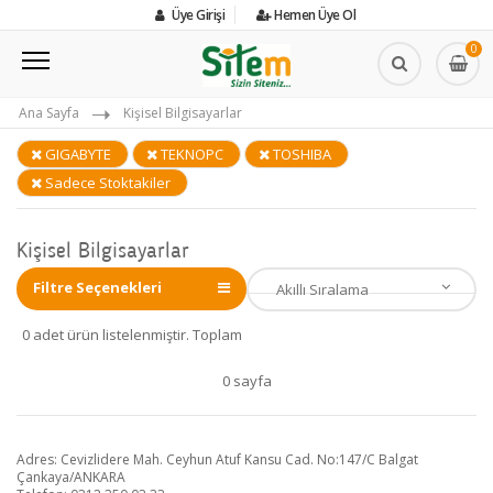
Üye Girişi
Hemen Üye Ol
0
Ana Sayfa
Kişisel Bilgisayarlar
GIGABYTE
TEKNOPC
TOSHIBA
Sadece Stoktakiler
Kişisel Bilgisayarlar
Filtre Seçenekleri
0 adet ürün listelenmiştir. Toplam
0 sayfa
Adres: Cevizlidere Mah. Ceyhun Atuf Kansu Cad. No:147/C Balgat
Çankaya/ANKARA