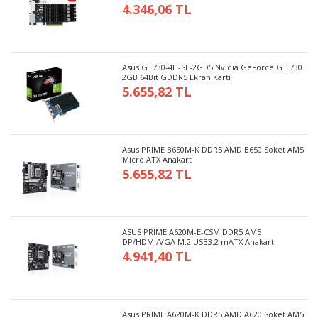
4.346,06 TL
Asus GT730-4H-SL-2GD5 Nvidia GeForce GT 730
2GB 64Bit GDDR5 Ekran Kartı
5.655,82 TL
Asus PRIME B650M-K DDR5 AMD B650 Soket AM5
Micro ATX Anakart
5.655,82 TL
ASUS PRIME A620M-E-CSM DDR5 AM5
DP/HDMI/VGA M.2 USB3.2 mATX Anakart
4.941,40 TL
Asus PRIME A620M-K DDR5 AMD A620 Soket AM5