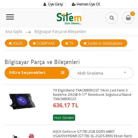
Üye Girişi
Hemen Üye Ol
0
Ana Sayfa
Bilgisayar Parça ve Bileşenleri
ASUS
COMPAXE
TX
Sadece Stoktakiler
Bilgisayar Parça ve Bileşenleri
Filtre Seçenekleri
TX ErgoStand TXACNBERGST 14cm Led Fanlı 5
Kademe 2XUSB 9-17" Notebook Soğutucu/Stand
TXACNBERGST
636,17 TL
Hızlı Gönderi
ASUS Geforce GT730 2GB DDR5 64BIT
VGA/DVI/HDMI (GT730-SL-2GD5-BRK) Ekran Kartı