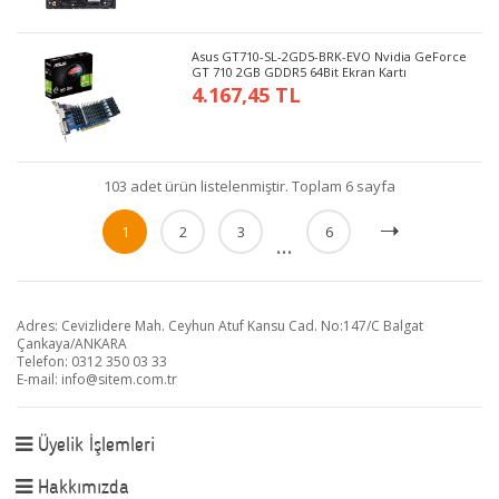
Asus GT710-SL-2GD5-BRK-EVO Nvidia GeForce
GT 710 2GB GDDR5 64Bit Ekran Kartı
4.167,45 TL
103 adet ürün listelenmiştir. Toplam 6 sayfa
1
2
3
6
...
Adres: Cevizlidere Mah. Ceyhun Atuf Kansu Cad. No:147/C Balgat
Çankaya/ANKARA
Telefon: 0312 350 03 33
E-mail:
info@sitem.com.tr
Üyelik İşlemleri
Hakkımızda