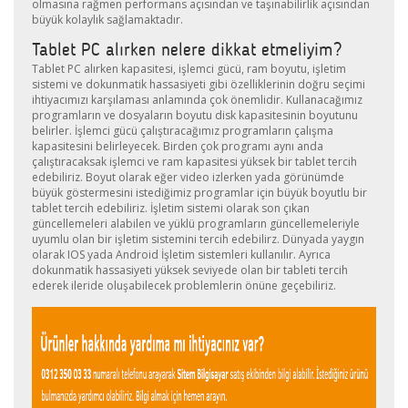
olmasına rağmen performans açısından ve taşınabilirlik açısından
büyük kolaylık sağlamaktadır.
Tablet PC alırken nelere dikkat etmeliyim?
Tablet PC alırken kapasitesi, işlemci gücü, ram boyutu, işletim
sistemi ve
dokunmatik hassasiyeti gibi özelliklerinin doğru seçimi
ihtiyacımızı karşılaması anlamında çok önemlidir. Kullanacağımız
programların ve dosyaların boyutu disk kapasitesinin boyutunu
belirler. İşlemci gücü çalıştıracağımız programların çalışma
kapasitesini belirleyecek. Birden çok programı aynı anda
çalıştıracaksak işlemci ve ram kapasitesi yüksek bir tablet tercih
edebiliriz. Boyut olarak eğer video izlerken yada görünümde
büyük göstermesini istediğimiz programlar için büyük boyutlu bir
tablet tercih edebiliriz. İşletim sistemi olarak son çıkan
güncellemeleri alabilen ve yüklü programların güncellemeleriyle
uyumlu olan bir işletim sistemini tercih edebilirz. Dünyada yaygın
olarak IOS yada Android
İşletim sistemleri
kullanılır. Ayrıca
dokunmatik hassasiyeti yüksek seviyede olan bir tableti tercih
ederek ileride oluşabilecek problemlerin önüne geçebiliriz.