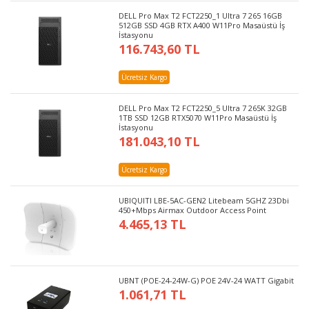
DELL Pro Max T2 FCT2250_1 Ultra 7 265 16GB
512GB SSD 4GB RTX A400 W11Pro Masaüstü İş
İstasyonu
116.743,60 TL
Ücretsiz Kargo
DELL Pro Max T2 FCT2250_5 Ultra 7 265K 32GB
1TB SSD 12GB RTX5070 W11Pro Masaüstü İş
İstasyonu
181.043,10 TL
Ücretsiz Kargo
UBIQUITI LBE-5AC-GEN2 Litebeam 5GHZ 23Dbi
450+Mbps Airmax Outdoor Access Point
4.465,13 TL
UBNT (POE-24-24W-G) POE 24V-24 WATT Gigabit
1.061,71 TL