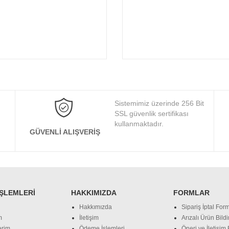
Sistemimiz üzerinde 256 Bit
SSL güvenlik sertifikası
kullanmaktadır.
GÜVENLI ALIŞVERIŞ
İŞLEMLERI
HAKKIMIZDA
FORMLAR
Hakkımızda
Sipariş İptal Form
m
İletişim
Arızalı Ürün Bild
erim
Ödeme İşlemleri
Öneri ve İletişim