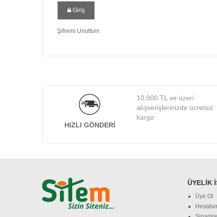
Giriş
Şifremi Unuttum
10.000 TL ve üzeri
alışverişlerinizde ücretsiz
kargo
HIZLI GÖNDERI
ÜYELIK 
Üye Ol
Hesabı
Siparişl