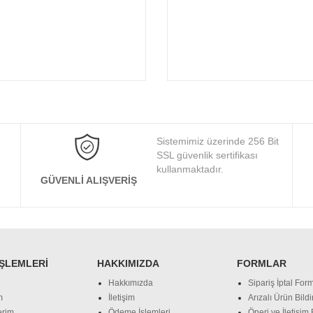
Sistemimiz üzerinde 256 Bit
SSL güvenlik sertifikası
kullanmaktadır.
GÜVENLI ALIŞVERIŞ
İŞLEMLERI
HAKKIMIZDA
FORMLAR
Hakkımızda
Sipariş İptal Form
m
İletişim
Arızalı Ürün Bild
erim
Ödeme İşlemleri
Öneri ve İletişim