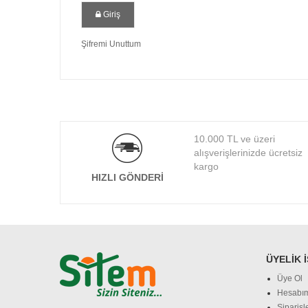
Giriş
Şifremi Unuttum
10.000 TL ve üzeri
alışverişlerinizde ücretsiz
kargo
HIZLI GÖNDERI
ÜYELIK 
Üye Ol
Hesabı
Siparişl