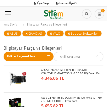
Üye Girişi
Hemen Üye Ol
0
Ana Sayfa
Bilgisayar Parça ve Bileşenleri
ASUS
GAMDIAS
VALX
Sadece Stoktakiler
Bilgisayar Parça ve Bileşenleri
Filtre Seçenekleri
ASUS Geforce GT730 2GB DDR5 64BIT
VGA/DVI/HDMI (GT730-SL-2GD5-BRK) Ekran Kartı
4.346,06 TL
Asus GT730-4H-SL-2GD5 Nvidia GeForce GT 730
2GB 64Bit GDDR5 Ekran Kartı
5.655,82 TL