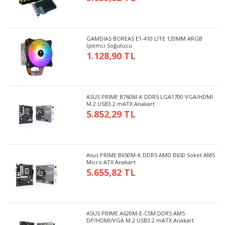
GAMDIAS BOREAS E1-410 LITE 120MM ARGB
İşlemci Soğutucu
1.128,90 TL
ASUS PRIME B760M-K DDR5 LGA1700 VGA/HDMI
M.2 USB3.2 mATX Anakart
5.852,29 TL
Asus PRIME B650M-K DDR5 AMD B650 Soket AM5
Micro ATX Anakart
5.655,82 TL
ASUS PRIME A620M-E-CSM DDR5 AM5
DP/HDMI/VGA M.2 USB3.2 mATX Anakart