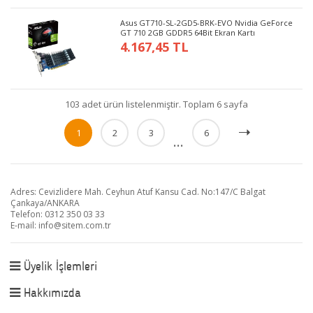
Asus GT710-SL-2GD5-BRK-EVO Nvidia GeForce
GT 710 2GB GDDR5 64Bit Ekran Kartı
4.167,45 TL
103 adet ürün listelenmiştir. Toplam 6 sayfa
1
2
3
6
...
Adres: Cevizlidere Mah. Ceyhun Atuf Kansu Cad. No:147/C Balgat
Çankaya/ANKARA
Telefon: 0312 350 03 33
E-mail:
info@sitem.com.tr
Üyelik İşlemleri
Hakkımızda