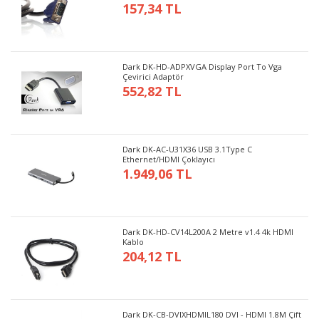
157,34 TL
Dark DK-HD-ADPXVGA Display Port To Vga
Çevirici Adaptör
552,82 TL
Dark DK-AC-U31X36 USB 3.1Type C
Ethernet/HDMI Çoklayıcı
1.949,06 TL
Dark DK-HD-CV14L200A 2 Metre v1.4 4k HDMI
Kablo
204,12 TL
Dark DK-CB-DVIXHDMIL180 DVI - HDMI 1.8M Çift