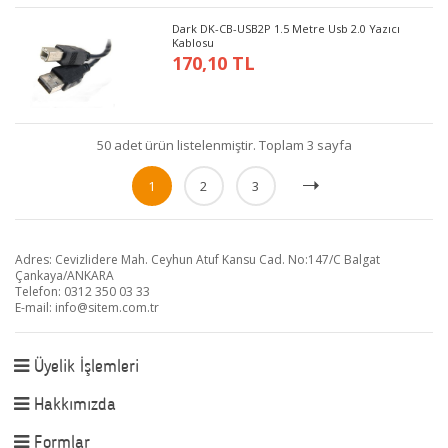
Dark DK-CB-USB2P 1.5 Metre Usb 2.0 Yazıcı
Kablosu
170,10 TL
50 adet ürün listelenmiştir. Toplam 3 sayfa
1
2
3
Adres: Cevizlidere Mah. Ceyhun Atuf Kansu Cad. No:147/C Balgat
Çankaya/ANKARA
Telefon: 0312 350 03 33
E-mail:
info@sitem.com.tr
Üyelik İşlemleri
Hakkımızda
Formlar