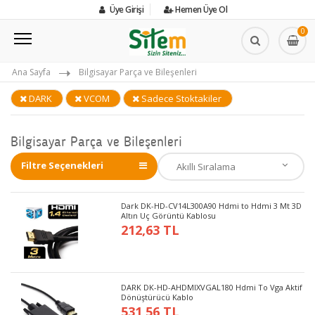
Üye Girişi
Hemen Üye Ol
0
Ana Sayfa
Bilgisayar Parça ve Bileşenleri
DARK
VCOM
Sadece Stoktakiler
Bilgisayar Parça ve Bileşenleri
Filtre Seçenekleri
Dark DK-HD-CV14L300A90 Hdmi to Hdmi 3 Mt 3D
Altın Uç Görüntü Kablosu
212,63 TL
DARK DK-HD-AHDMIXVGAL180 Hdmi To Vga Aktif
Dönüştürücü Kablo
531,56 TL