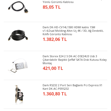
Yönlü Görüntü Kablosu
85,05 TL
Dark DK-HD-CV14L1500 HDMI kablo 15M
v1.4,Dual Molding Altın Uç 4K / 3D, Ağ Destekli,
Kılıflı Görüntü Kablosu
1.382,06 TL
Dark Storex E24 2.5 DK-AC-DSE24U3 Usb 3
Çıkarılabilir Başlıklı Şeffaf SATA Disk Kutusu Kolay
Montaj
421,00 TL
Dark RS232 2 Port Seri Bağlantı Pci Express X1
Kart DK-AC-PERS232
1.360,80 TL