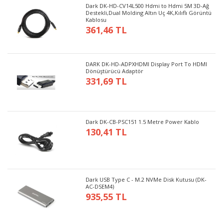
Dark DK-HD-CV14L500 Hdmi to Hdmi 5M 3D-Ağ
Destekli,Dual Molding Altın Uç 4K,Kılıflı Görüntü
Kablosu
361,46 TL
DARK DK-HD-ADPXHDMI Display Port To HDMI
Dönüştürücü Adaptör
331,69 TL
Dark DK-CB-PSC151 1.5 Metre Power Kablo
130,41 TL
Dark USB Type C - M.2 NVMe Disk Kutusu (DK-
AC-DSEM4)
935,55 TL