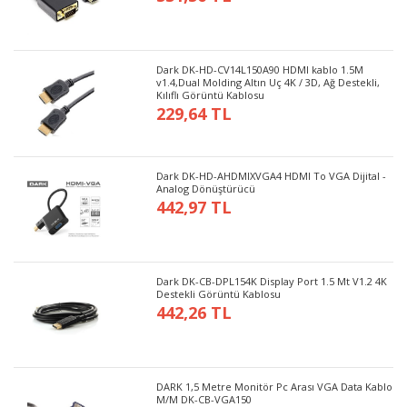
Dark DK-HD-CV14L150A90 HDMI kablo 1.5M
v1.4,Dual Molding Altın Uç 4K / 3D, Ağ Destekli,
Kılıflı Görüntü Kablosu
229,64 TL
Dark DK-HD-AHDMIXVGA4 HDMI To VGA Dijital -
Analog Dönüştürücü
442,97 TL
Dark DK-CB-DPL154K Display Port 1.5 Mt V1.2 4K
Destekli Görüntü Kablosu
442,26 TL
DARK 1,5 Metre Monitör Pc Arası VGA Data Kablo
M/M DK-CB-VGA150