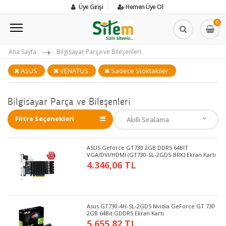
Üye Girişi
Hemen Üye Ol
0
Ana Sayfa
Bilgisayar Parça ve Bileşenleri
ASUS
VENATUS
Sadece Stoktakiler
Bilgisayar Parça ve Bileşenleri
Filtre Seçenekleri
ASUS Geforce GT730 2GB DDR5 64BIT
VGA/DVI/HDMI (GT730-SL-2GD5-BRK) Ekran Kartı
4.346,06 TL
Asus GT730-4H-SL-2GD5 Nvidia GeForce GT 730
2GB 64Bit GDDR5 Ekran Kartı
5.655,82 TL