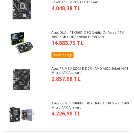
Soket 1700 Micro ATX Anakart
4.048,38 TL
Asus DUAL-RTX3050-O6G Nvidia GeForce RTX
3050 6GB GDDR6 96Bit Ekran Kartı
14.883,75 TL
Ücretsiz Kargo
Asus PRIME A520M-R DDR4 AMD A520 Soket AM4
Micro ATX Anakart
2.857,68 TL
Asus PRIME H610M-D DDR5 Intel H610 Soket 1700
Micro ATX Anakart
4.226,98 TL