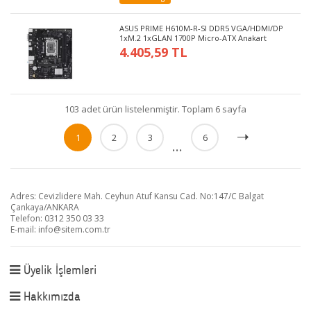
ASUS PRIME H610M-R-SI DDR5 VGA/HDMI/DP
1xM.2 1xGLAN 1700P Micro-ATX Anakart
4.405,59 TL
103 adet ürün listelenmiştir. Toplam 6 sayfa
1
2
3
6
...
Adres: Cevizlidere Mah. Ceyhun Atuf Kansu Cad. No:147/C Balgat
Çankaya/ANKARA
Telefon: 0312 350 03 33
E-mail:
info@sitem.com.tr
Üyelik İşlemleri
Hakkımızda