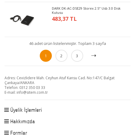
DARK DK-AC-DSE29 Storex 2.5" Usb 3.0 Disk
Kutusu
483,37 TL
46 adet ürün listelenmiştir. Toplam 3 sayfa
1
2
3
Adres: Cevizlidere Mah. Ceyhun Atuf Kansu Cad. No:147/C Balgat
Çankaya/ANKARA
Telefon: 0312 350 03 33
E-mail:
info@sitem.com.tr
Üyelik İşlemleri
Hakkımızda
Formlar