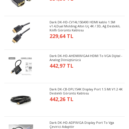
Dark DK-HD-CV14L150A90 HDMI kablo 1.5M
v1.4,Dual Molding Altın Uç 4K / 3D, Ağ Destekli,
Kılıflı Görüntü Kablosu
229,64 TL
Dark DK-HD-AHDMIXVGA4 HDMI To VGA Dijital -
Analog Dönüştürücü
442,97 TL
Dark DK-CB-DPL154K Display Port 1.5 Mt V1.2 4K
Destekli Görüntü Kablosu
442,26 TL
Dark DK-HD-ADPXVGA Display Port To Vga
Çevirici Adaptör