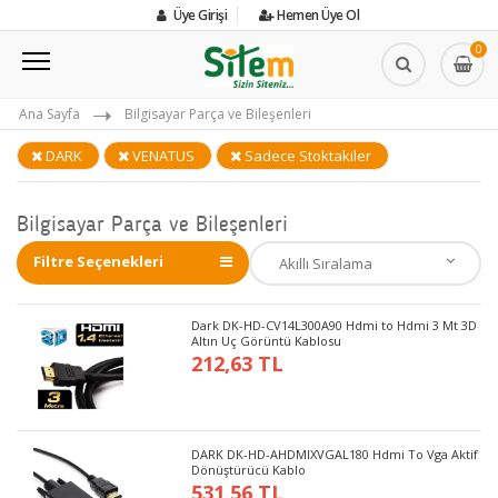
Üye Girişi
Hemen Üye Ol
0
Ana Sayfa
Bilgisayar Parça ve Bileşenleri
DARK
VENATUS
Sadece Stoktakiler
Bilgisayar Parça ve Bileşenleri
Filtre Seçenekleri
Dark DK-HD-CV14L300A90 Hdmi to Hdmi 3 Mt 3D
Altın Uç Görüntü Kablosu
212,63 TL
DARK DK-HD-AHDMIXVGAL180 Hdmi To Vga Aktif
Dönüştürücü Kablo
531,56 TL