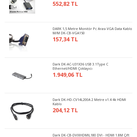
552,82 TL
DARK 1,5 Metre Monitör Pc Arası VGA Data Kablo
M/M DK-CB-VGA150
157,34 TL
Dark DK-AC-U31X36 USB 3.1Type C
Ethernet/HDMI Çoklayıcı
1.949,06 TL
Dark DK-HD-CV14L200A 2 Metre v1.4 4k HDMI
Kablo
204,12 TL
Dark DK-CB-DVIXHDMIL180 DVI - HDMI 1.8M Çift