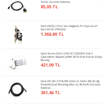
Yönlü Görüntü Kablosu
85,05 TL
Dark RS232 2 Port Seri Bağlantı Pci Express X1
Kart DK-AC-PERS232
1.360,80 TL
Dark Storex E24 2.5 DK-AC-DSE24U3 Usb 3
Çıkarılabilir Başlıklı Şeffaf SATA Disk Kutusu Kolay
Montaj
421,00 TL
Dark DK-HD-CV14L500 Hdmi to Hdmi 5M 3D-Ağ
Destekli,Dual Molding Altın Uç 4K,Kılıflı Görüntü
Kablosu
361,46 TL