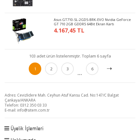
Asus GT710-SL-2GD5-BRK-EVO Nvidia GeForce
GT 710 2GB GDDR5 64Bit Ekran Kartı
4.167,45 TL
103 adet ürün listelenmiştir. Toplam 6 sayfa
1
2
3
6
...
Adres: Cevizlidere Mah. Ceyhun Atuf Kansu Cad. No:147/C Balgat
Çankaya/ANKARA
Telefon: 0312 350 03 33
E-mail:
info@sitem.com.tr
Üyelik İşlemleri