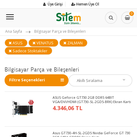
Üye Girişi
Hemen Üye Ol
0
Ana Sayfa
Bilgisayar Parça ve Bileşenleri
ASUS
VENATUS
ZALMAN
Sadece Stoktakiler
Bilgisayar Parça ve Bileşenleri
Filtre Seçenekleri
ASUS Geforce GT730 2GB DDR5 64BIT
VGA/DVI/HDMI (GT730-SL-2GD5-BRK) Ekran Kartı
4.346,06 TL
Asus GT730-4H-SL-2GD5 Nvidia GeForce GT 730