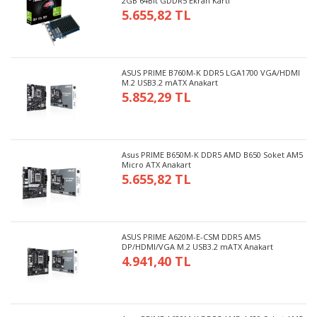
2GB 64Bit GDDR5 Ekran Kartı
5.655,82 TL
ASUS PRIME B760M-K DDR5 LGA1700 VGA/HDMI
M.2 USB3.2 mATX Anakart
5.852,29 TL
Asus PRIME B650M-K DDR5 AMD B650 Soket AM5
Micro ATX Anakart
5.655,82 TL
ASUS PRIME A620M-E-CSM DDR5 AM5
DP/HDMI/VGA M.2 USB3.2 mATX Anakart
4.941,40 TL