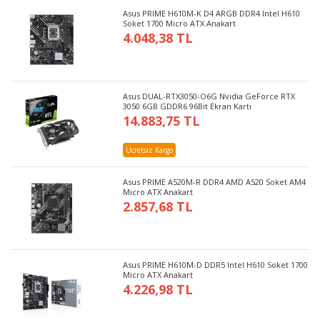
Asus PRIME H610M-K D4 ARGB DDR4 Intel H610
Soket 1700 Micro ATX Anakart
4.048,38 TL
Asus DUAL-RTX3050-O6G Nvidia GeForce RTX
3050 6GB GDDR6 96Bit Ekran Kartı
14.883,75 TL
Ücretsiz Kargo
Asus PRIME A520M-R DDR4 AMD A520 Soket AM4
Micro ATX Anakart
2.857,68 TL
Asus PRIME H610M-D DDR5 Intel H610 Soket 1700
Micro ATX Anakart
4.226,98 TL