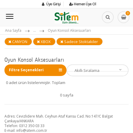
Üye Girişi
Hemen Üye Ol
0
Ana Sayfa
...
Oyun Konsol Aksesuarları
CANYON
XBOX
Sadece Stoktakiler
Oyun Konsol Aksesuarları
Filtre Seçenekleri
0 adet ürün listelenmiştir. Toplam
0 sayfa
Adres: Cevizlidere Mah. Ceyhun Atuf Kansu Cad. No:147/C Balgat
Çankaya/ANKARA
Telefon: 0312 350 03 33
E-mail:
info@sitem.com.tr