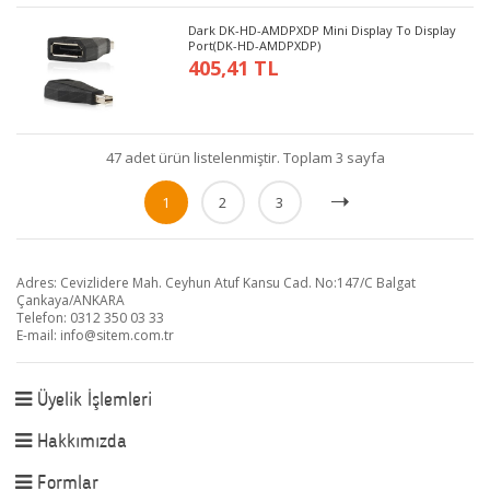
Dark DK-HD-AMDPXDP Mini Display To Display
Port(DK-HD-AMDPXDP)
405,41 TL
47 adet ürün listelenmiştir. Toplam 3 sayfa
1
2
3
Adres: Cevizlidere Mah. Ceyhun Atuf Kansu Cad. No:147/C Balgat
Çankaya/ANKARA
Telefon: 0312 350 03 33
E-mail:
info@sitem.com.tr
Üyelik İşlemleri
Hakkımızda
Formlar