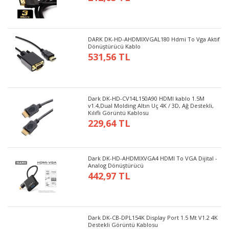
DARK DK-HD-AHDMIXVGAL180 Hdmi To Vga Aktif
Dönüştürücü Kablo
531,56 TL
Dark DK-HD-CV14L150A90 HDMI kablo 1.5M
v1.4,Dual Molding Altın Uç 4K / 3D, Ağ Destekli,
Kılıflı Görüntü Kablosu
229,64 TL
Dark DK-HD-AHDMIXVGA4 HDMI To VGA Dijital -
Analog Dönüştürücü
442,97 TL
Dark DK-CB-DPL154K Display Port 1.5 Mt V1.2 4K
Destekli Görüntü Kablosu