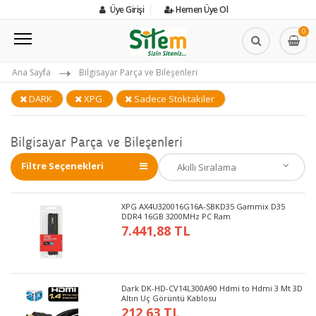
Üye Girişi
Hemen Üye Ol
0
Ana Sayfa
Bilgisayar Parça ve Bileşenleri
DARK
XPG
Sadece Stoktakiler
Bilgisayar Parça ve Bileşenleri
Filtre Seçenekleri
XPG AX4U320016G16A-SBKD35 Gammix D35
DDR4 16GB 3200MHz PC Ram
7.441,88 TL
Dark DK-HD-CV14L300A90 Hdmi to Hdmi 3 Mt 3D
Altın Uç Görüntü Kablosu
212,63 TL