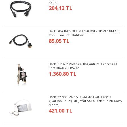
Kablo
204,12 TL
Dark DK-CB-DVIXHDMIL180 DVI - HDMI 1.8M Çift
Yönlü Görüntü Kablosu
85,05 TL
Dark RS232 2 Port Seri Bağlantı Pci Express X1
Kart DK-AC-PERS232
1.360,80 TL
Dark Storex E24 2.5 DK-AC-DSE24U3 Usb 3
Çıkarılabilir Başlıklı Şeffaf SATA Disk Kutusu Kolay
Montaj
421,00 TL