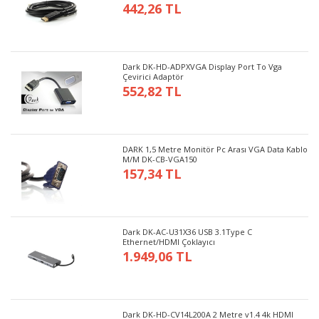
442,26 TL
Dark DK-HD-ADPXVGA Display Port To Vga
Çevirici Adaptör
552,82 TL
DARK 1,5 Metre Monitör Pc Arası VGA Data Kablo
M/M DK-CB-VGA150
157,34 TL
Dark DK-AC-U31X36 USB 3.1Type C
Ethernet/HDMI Çoklayıcı
1.949,06 TL
Dark DK-HD-CV14L200A 2 Metre v1.4 4k HDMI