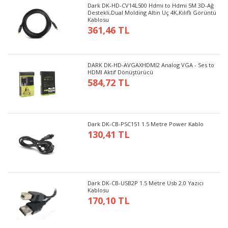
Dark DK-HD-CV14L500 Hdmi to Hdmi 5M 3D-Ağ
Destekli,Dual Molding Altın Uç 4K,Kılıflı Görüntü
Kablosu
361,46 TL
DARK DK-HD-AVGAXHDMI2 Analog VGA - Ses to
HDMI Aktif Dönüştürücü
584,72 TL
Dark DK-CB-PSC151 1.5 Metre Power Kablo
130,41 TL
Dark DK-CB-USB2P 1.5 Metre Usb 2.0 Yazıcı
Kablosu
170,10 TL