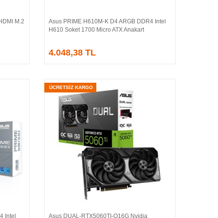
HDMI M.2
Asus PRIME H610M-K D4 ARGB DDR4 Intel
Sepete Ekle
H610 Soket 1700 Micro ATX Anakart
4.048,38 TL
ÜCRETSİZ KARGO
 Intel
Asus DUAL-RTX5060TI-O16G Nvidia
Sepete Ekle