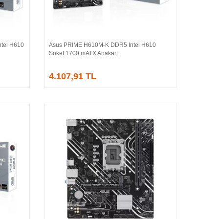
tel H610
Asus PRIME H610M-K DDR5 Intel H610
Sepete Ekle
Soket 1700 mATX Anakart
4.107,91 TL