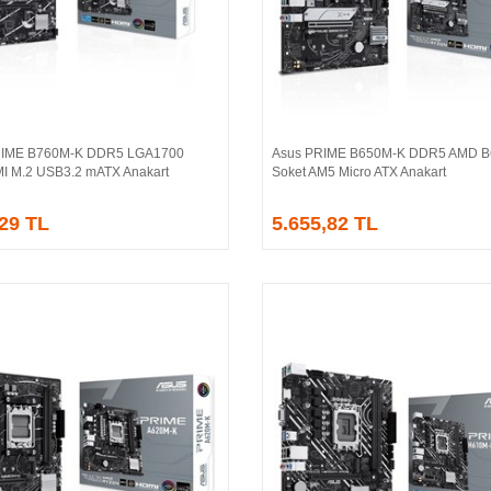
IME B760M-K DDR5 LGA1700
Asus PRIME B650M-K DDR5 AMD B
Sepete Ekle
Sepete Ekle
 M.2 USB3.2 mATX Anakart
Soket AM5 Micro ATX Anakart
,29 TL
5.655,82 TL