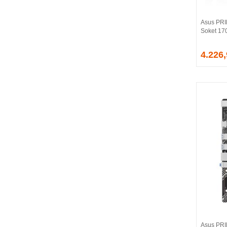
CORSAIR
COUGAR
Asus PRI
CRUCIAL
Soket 17
CSPEEDLINE
4.226
DAHUA
DARK
DarkFlash
DAYTONA
DEEP COOL
DELL
DEXIM
DIGITUS
D-LINK
EDNET
ELBA
ENERGIZER
ERAT
EVERCOOL
EVEREST
Asus PR