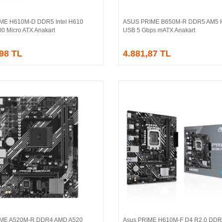
ME H610M-D DDR5 Intel H610
ASUS PRIME B650M-R DDR5 AM5 
Sepete Ekle
Sepete Ekle
00 Micro ATX Anakart
USB 5 Gbps mATX Anakart
,98 TL
4.881,87 TL
IME A520M-R DDR4 AMD A520
Asus PRIME H610M-F D4 R2.0 DDR4
Sepete Ekle
Sepete Ekle