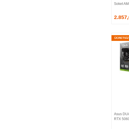
Soket AM
EVGA
EXTREME
2.857
Eyfel
EZCOOL
FLAXES
ÜCRETSİ
FLY
FOEM
FRISBY
FSP
GAINWARD
GALAX
GAMDIAS
GAMEBOOSTER
GAMEPOWER
GEIL
GENESIS
Asus DU
GIGABYTE
RTX 5060
GOODRAM