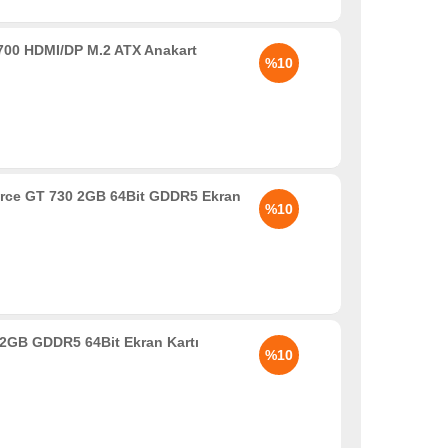
00 HDMI/DP M.2 ATX Anakart
%10
rce GT 730 2GB 64Bit GDDR5 Ekran
%10
2GB GDDR5 64Bit Ekran Kartı
%10