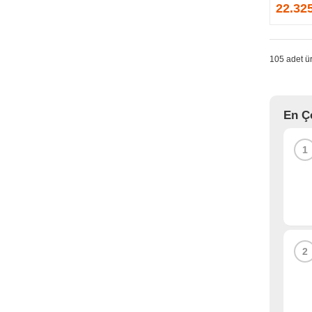
GPRINTER
22.32
GSKILL
G-TECHNOLOGY
HADRON
105 adet ür
HAIKON
HAVIT
HCS
En Ç
HEC
HES
1
HIGH POWER
HIKVISION
HI-LEVEL
HIPER
HITACHI
HP
2
HPE
HUAWEI
HUNTKEY
HYNIX