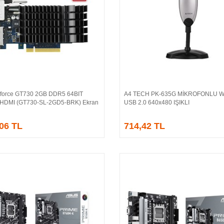
force GT730 2GB DDR5 64BIT
A4 TECH PK-635G MİKROFONLU 
Sepete Ekle
Sepete Ekle
/HDMI (GT730-SL-2GD5-BRK) Ekran
USB 2.0 640x480 IŞIKLI
,06 TL
714,42 TL