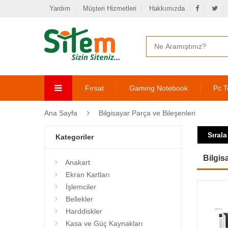
Yardım
Müşteri Hizmetleri
Hakkımızda
Fırsat
Gaming Notebook
Pc T
Ana Sayfa
Bilgisayar Parça ve Bileşenleri
Sırala
Kategoriler
Bilgis
Anakart
Ekran Kartları
İşlemciler
Bellekler
Harddiskler
Kasa ve Güç Kaynakları