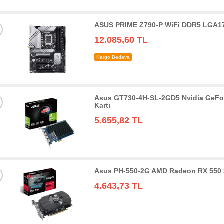
ASUS PRIME Z790-P WiFi DDR5 LGA17
12.085,60 TL
Kargo Bedava
Asus GT730-4H-SL-2GD5 Nvidia GeFo
Kartı
5.655,82 TL
Asus PH-550-2G AMD Radeon RX 550 
4.643,73 TL