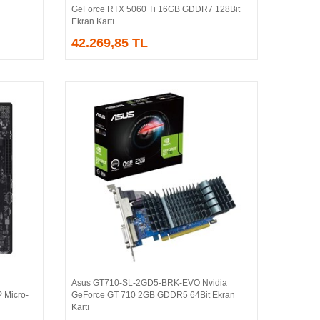
GeForce RTX 5060 Ti 16GB GDDR7 128Bit
Ekran Kartı
42.269,85 TL
Asus GT710-SL-2GD5-BRK-EVO Nvidia
Sepete Ekle
 Micro-
GeForce GT 710 2GB GDDR5 64Bit Ekran
Kartı