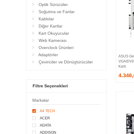
Optik Sürücüler
Soğutma ve Fanlar
Kablolar
Diğer Kartlar
Kart Okuyucular
Web Kamerası
Overclock Ürünleri
Adaptörler
ASUS Ge
VGA/DVI
Çeviriciler ve Dönüştürücüler
Kartı
4.346
Filtre Seçenekleri
Markalar
A4 TECH
ACER
ADATA
ADDISON