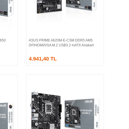
650
ASUS PRIME A620M-E-CSM DDR5 AM5
Sepete Ekle
DP/HDMI/VGA M.2 USB3.2 mATX Anakart
4.941,40 TL