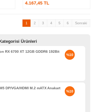
4.167,45 TL
1
2
3
4
5
6
Sonraki
ategorisi Ürünleri
n RX 6700 XT 12GB GDDR6 192Bit
%10
5 DP/VGA/HDMI M.2 mATX Anakart
%10