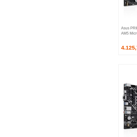
BALLISTIX
Be Quiet!
BEEK
BELKIN
Asus PR
BENQ
AM5 Micr
BIGBOY
BIOSTAR
4.125
BITFENIX
BORY
CABLE
CANYON
CLASSONE
CLUB 3D
CODEGEN
COLORFUL
COMPAXE
COOLER MASTER
COOPER
CORPUS