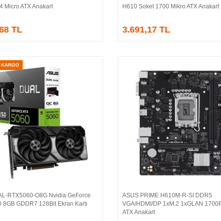
4 Micro ATX Anakart
H610 Soket 1700 Mikro ATX Anakart
,68 TL
3.691,17 TL
Z KARGO
AL-RTX5060-O8G Nvidia GeForce
ASUS PRIME H610M-R-SI DDR5
Sepete Ekle
Sepete Ekle
 8GB GDDR7 128Bit Ekran Kartı
VGA/HDMI/DP 1xM.2 1xGLAN 1700P
ATX Anakart