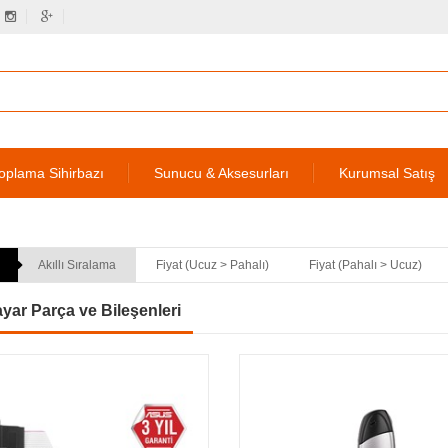
oplama Sihirbazı
Sunucu & Aksesurları
Kurumsal Satış
Akıllı Sıralama
Fiyat (Ucuz > Pahalı)
Fiyat (Pahalı > Ucuz)
ayar Parça ve Bileşenleri