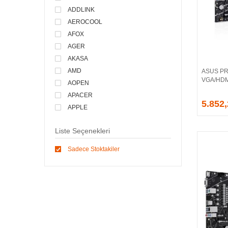
ADDLINK
AEROCOOL
AFOX
AGER
AKASA
AMD
ASUS PR
VGA/HDMI
AOPEN
APACER
5.852
APPLE
ARCTIC
Liste Seçenekleri
ASONIC
ASROCK
Sadece Stoktakiler
ASSMANN
ASUS
ATEN
AVEC
AVERMEDIA
AXLE