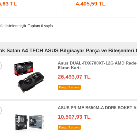
5,63 TL
4.405,59 TL
ün listelenmiştir. Toplam 6 sayfa
ok Satan A4 TECH ASUS Bilgisayar Parça ve Bileşenleri K
Asus DUAL-RX6700XT-12G AMD Radeo
Ekran Kartı
26.493,07 TL
Kargo Bedava
ASUS PRIME B650M-A DDR5 SOKET AM
10.507,93 TL
Kargo Bedava