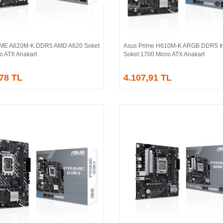
IME A620M-K DDR5 AMD A620 Soket
Asus Prime H610M-K ARGB DDR5 In
Sepete Ekle
Sepete Ekle
o ATX Anakart
Soket 1700 Micro ATX Anakart
,78 TL
4.107,91 TL