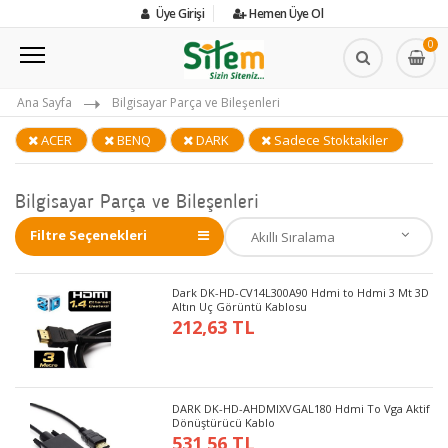
Üye Girişi
Hemen Üye Ol
0
Ana Sayfa
Bilgisayar Parça ve Bileşenleri
ACER
BENQ
DARK
Sadece Stoktakiler
Bilgisayar Parça ve Bileşenleri
Filtre Seçenekleri
Dark DK-HD-CV14L300A90 Hdmi to Hdmi 3 Mt 3D
Altın Uç Görüntü Kablosu
212,63 TL
DARK DK-HD-AHDMIXVGAL180 Hdmi To Vga Aktif
Dönüştürücü Kablo
531,56 TL