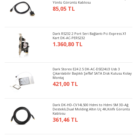
Yönlü Görüntü Kablosu
85,05 TL
Dark RS232 2 Port Seri Bağlantı Pci Express X1
Kart DK-AC-PERS232
1.360,80 TL
Dark Storex E24 2.5 DK-AC-DSE24U3 Usb 3
Çıkarılabilir Başlıklı Şeffaf SATA Disk Kutusu Kolay
Montaj
421,00 TL
Dark DK-HD-CV14L500 Hdmi to Hdmi 5M 3D-Ağ
Destekli,Dual Molding Altın Uç 4K,Kılıflı Görüntü
Kablosu
361,46 TL