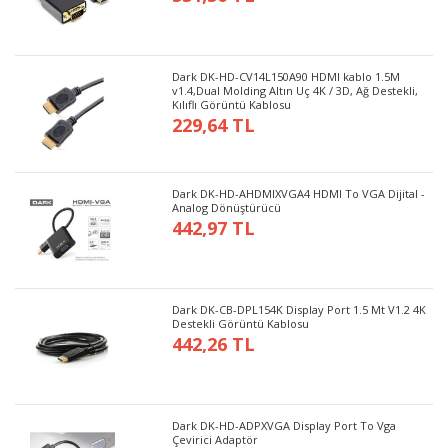
Dark DK-HD-CV14L150A90 HDMI kablo 1.5M
v1.4,Dual Molding Altın Uç 4K / 3D, Ağ Destekli,
Kılıflı Görüntü Kablosu
229,64 TL
Dark DK-HD-AHDMIXVGA4 HDMI To VGA Dijital -
Analog Dönüştürücü
442,97 TL
Dark DK-CB-DPL154K Display Port 1.5 Mt V1.2 4K
Destekli Görüntü Kablosu
442,26 TL
Dark DK-HD-ADPXVGA Display Port To Vga
Çevirici Adaptör