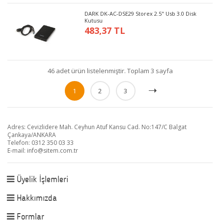
DARK DK-AC-DSE29 Storex 2.5" Usb 3.0 Disk
Kutusu
483,37 TL
46 adet ürün listelenmiştir. Toplam 3 sayfa
1
2
3
Adres: Cevizlidere Mah. Ceyhun Atuf Kansu Cad. No:147/C Balgat
Çankaya/ANKARA
Telefon: 0312 350 03 33
E-mail:
info@sitem.com.tr
Üyelik İşlemleri
Hakkımızda
Formlar