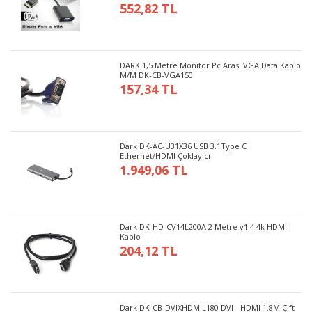
552,82 TL
DARK 1,5 Metre Monitör Pc Arası VGA Data Kablo
M/M DK-CB-VGA150
157,34 TL
Dark DK-AC-U31X36 USB 3.1Type C
Ethernet/HDMI Çoklayıcı
1.949,06 TL
Dark DK-HD-CV14L200A 2 Metre v1.4 4k HDMI
Kablo
204,12 TL
Dark DK-CB-DVIXHDMIL180 DVI - HDMI 1.8M Çift