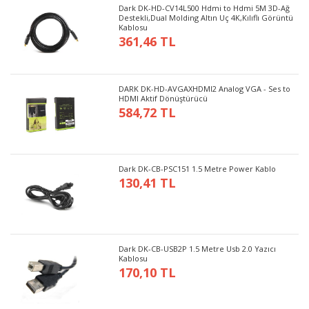
Dark DK-HD-CV14L500 Hdmi to Hdmi 5M 3D-Ağ
Destekli,Dual Molding Altın Uç 4K,Kılıflı Görüntü
Kablosu
361,46 TL
DARK DK-HD-AVGAXHDMI2 Analog VGA - Ses to
HDMI Aktif Dönüştürücü
584,72 TL
Dark DK-CB-PSC151 1.5 Metre Power Kablo
130,41 TL
Dark DK-CB-USB2P 1.5 Metre Usb 2.0 Yazıcı
Kablosu
170,10 TL