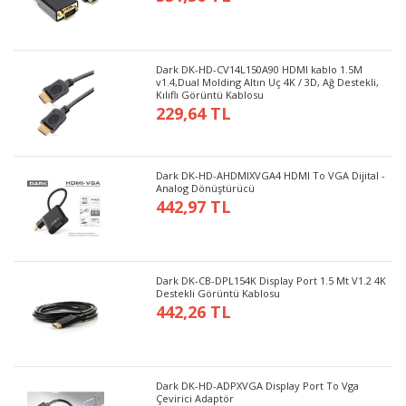
Dark DK-HD-CV14L150A90 HDMI kablo 1.5M
v1.4,Dual Molding Altın Uç 4K / 3D, Ağ Destekli,
Kılıflı Görüntü Kablosu
229,64 TL
Dark DK-HD-AHDMIXVGA4 HDMI To VGA Dijital -
Analog Dönüştürücü
442,97 TL
Dark DK-CB-DPL154K Display Port 1.5 Mt V1.2 4K
Destekli Görüntü Kablosu
442,26 TL
Dark DK-HD-ADPXVGA Display Port To Vga
Çevirici Adaptör