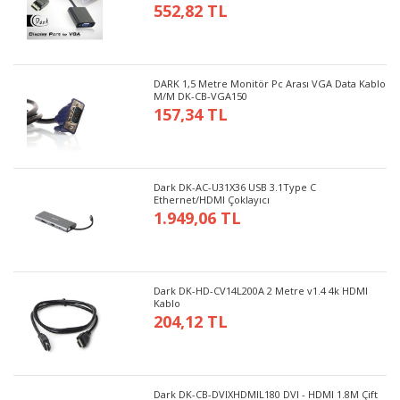
552,82 TL
DARK 1,5 Metre Monitör Pc Arası VGA Data Kablo
M/M DK-CB-VGA150
157,34 TL
Dark DK-AC-U31X36 USB 3.1Type C
Ethernet/HDMI Çoklayıcı
1.949,06 TL
Dark DK-HD-CV14L200A 2 Metre v1.4 4k HDMI
Kablo
204,12 TL
Dark DK-CB-DVIXHDMIL180 DVI - HDMI 1.8M Çift