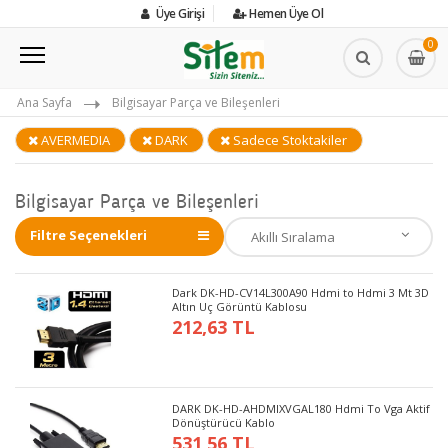
Üye Girişi
Hemen Üye Ol
0
Ana Sayfa
Bilgisayar Parça ve Bileşenleri
AVERMEDIA
DARK
Sadece Stoktakiler
Bilgisayar Parça ve Bileşenleri
Filtre Seçenekleri
Dark DK-HD-CV14L300A90 Hdmi to Hdmi 3 Mt 3D
Altın Uç Görüntü Kablosu
212,63 TL
DARK DK-HD-AHDMIXVGAL180 Hdmi To Vga Aktif
Dönüştürücü Kablo
531,56 TL