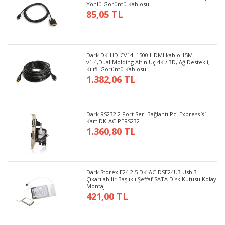
Yönlü Görüntü Kablosu
85,05 TL
Dark DK-HD-CV14L1500 HDMI kablo 15M
v1.4,Dual Molding Altın Uç 4K / 3D, Ağ Destekli,
Kılıflı Görüntü Kablosu
1.382,06 TL
Dark RS232 2 Port Seri Bağlantı Pci Express X1
Kart DK-AC-PERS232
1.360,80 TL
Dark Storex E24 2.5 DK-AC-DSE24U3 Usb 3
Çıkarılabilir Başlıklı Şeffaf SATA Disk Kutusu Kolay
Montaj
421,00 TL