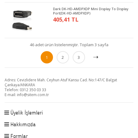
Dark DK-HD-AMDPXDP Mini Display To Display
Port(DK-HD-AMDPXDP)
405,41 TL
46 adet ürün listelenmiştir. Toplam 3 sayfa
1
2
3
Adres: Cevizlidere Mah. Ceyhun Atuf Kansu Cad. No:147/C Balgat
Çankaya/ANKARA
Telefon: 0312 350 03 33
E-mail:
info@sitem.com.tr
Üyelik İşlemleri
Hakkımızda
Formlar