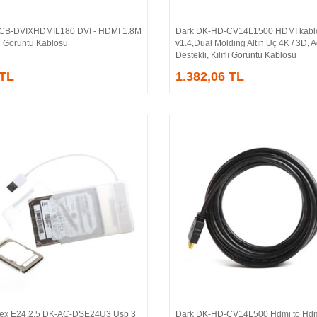
CB-DVIXHDMIL180 DVI - HDMI 1.8M
Dark DK-HD-CV14L1500 HDMI kabl
Sepete Ekle
Sepete Ekle
ü Görüntü Kablosu
v1.4,Dual Molding Altın Uç 4K / 3D, 
Destekli, Kılıflı Görüntü Kablosu
 TL
1.382,06 TL
rex E24 2.5 DK-AC-DSE24U3 Usb 3
Dark DK-HD-CV14L500 Hdmi to Hdm
Sepete Ekle
Sepete Ekle