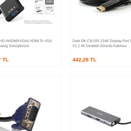
-HD-AHDMIXVGA4 HDMI To VGA
Dark DK-CB-DPL154K Display Port 1
Sepete Ekle
Sepete Ekle
 Analog Dönüştürücü
V1.2 4K Destekli Görüntü Kablosu
7 TL
442,26 TL