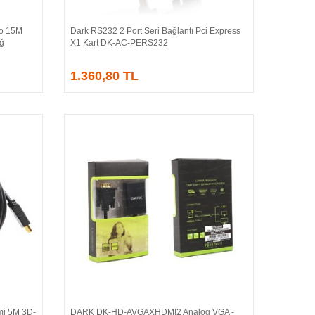
o 15M
Dark RS232 2 Port Seri Bağlantı Pci Express
Sepete Ekle
Ağ
X1 Kart DK-AC-PERS232
1.360,80 TL
i 5M 3D-
DARK DK-HD-AVGAXHDMI2 Analog VGA -
Sepete Ekle