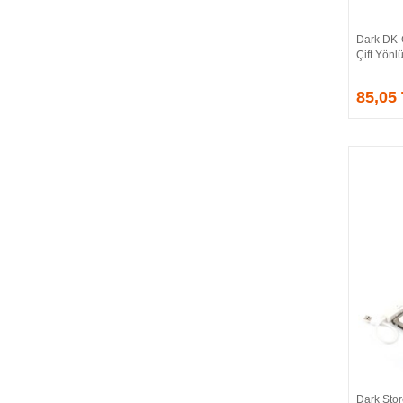
CORSAIR
COUGAR
Dark DK-
CRUCIAL
Çift Yönl
CSPEEDLINE
85,05
DAHUA
DARK
DarkFlash
DAYTONA
DEEP COOL
DELL
DEXIM
DIGITUS
D-LINK
EDNET
ELBA
ENERGIZER
ERAT
EVERCOOL
EVEREST
Dark Sto