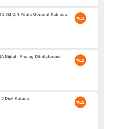
 1.8M Çift Yönlü Görüntü Kablosu
%12
Dijital - Analog Dönüştürücü
%12
.0 Disk Kutusu
%12