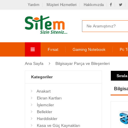
Yardım
Müşteri Hizmetleri
Hakkımızda
Fırsat
Gaming Notebook
Pc T
Ana Sayfa
Bilgisayar Parça ve Bileşenleri
Sırala
Kategoriler
Bilgis
Anakart
Ekran Kartları
İşlemciler
Bellekler
Harddiskler
Kasa ve Güç Kaynakları