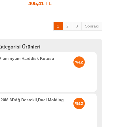
405,41 TL
1
2
3
Sonraki
ategorisi Ürünleri
 Aluminyum Harddisk Kutusu
%12
20M 3DAğ Destekli,Dual Molding
%12