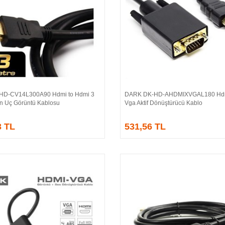
HD-CV14L300A90 Hdmi to Hdmi 3
DARK DK-HD-AHDMIXVGAL180 Hdm
Sepete Ekle
Sepete Ekle
ın Uç Görüntü Kablosu
Vga Aktif Dönüştürücü Kablo
3 TL
531,56 TL