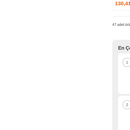
GPRINTER
130,4
GSKILL
G-TECHNOLOGY
HADRON
47 adet ürü
HAIKON
HAVIT
HCS
En Ç
HEC
HES
1
HIGH POWER
HIKVISION
HI-LEVEL
HIPER
HITACHI
HP
2
HPE
HUAWEI
HUNTKEY
HYNIX