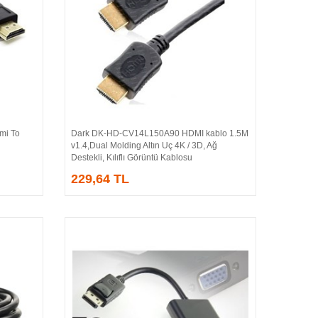
i To
Dark DK-HD-CV14L150A90 HDMI kablo 1.5M
Sepete Ekle
v1.4,Dual Molding Altın Uç 4K / 3D, Ağ
Destekli, Kılıflı Görüntü Kablosu
229,64 TL