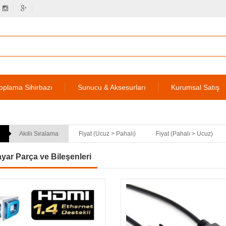
oplama Sihirbazı
Sunucu & Aksesurları
Kurumsal Satış
Akıllı Sıralama
Fiyat (Ucuz > Pahalı)
Fiyat (Pahalı > Ucuz)
ayar Parça ve Bileşenleri