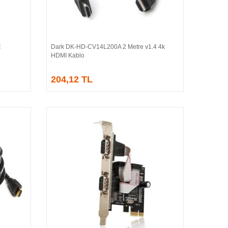
C
Dark DK-HD-CV14L200A 2 Metre v1.4 4k
Sepete Ekle
HDMI Kablo
204,12 TL