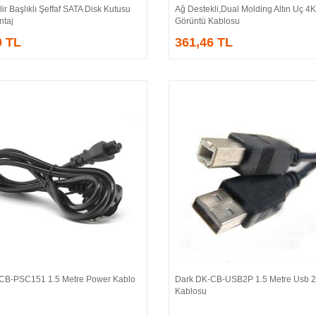
lir Başlıklı Şeffaf SATA Disk Kutusu
Ağ Destekli,Dual Molding Altın Uç 4K,K
ntaj
Görüntü Kablosu
0 TL
361,46 TL
CB-PSC151 1.5 Metre Power Kablo
Dark DK-CB-USB2P 1.5 Metre Usb 2.
Sepete Ekle
Sepete Ekle
Kablosu