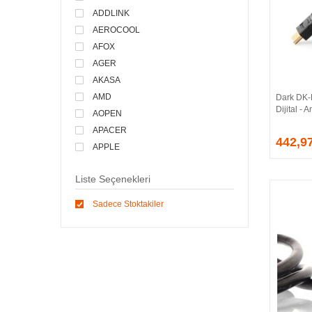
ADDLINK
AEROCOOL
AFOX
AGER
AKASA
AMD
Dark DK
Dijital -
AOPEN
APACER
442,9
APPLE
ARCTIC
Liste Seçenekleri
ASONIC
ASROCK
Sadece Stoktakiler
ASSMANN
ASUS
ATEN
AVEC
AVERMEDIA
AXLE