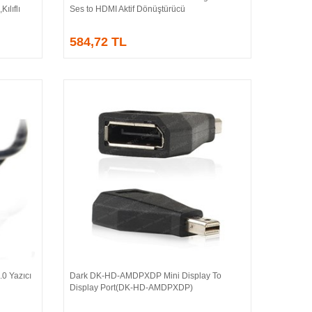
ılıflı
Ses to HDMI Aktif Dönüştürücü
584,72 TL
0 Yazıcı
Dark DK-HD-AMDPXDP Mini Display To
Sepete Ekle
Display Port(DK-HD-AMDPXDP)