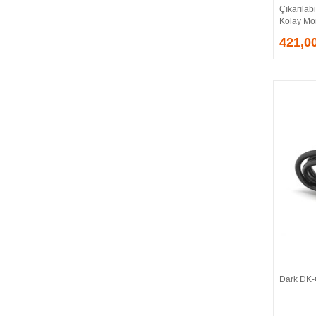
Çıkarılabi
EVGA
Kolay Mo
EXTREME
421,0
Eyfel
EZCOOL
FLAXES
FLY
FOEM
FRISBY
FSP
GAINWARD
GALAX
GAMDIAS
GAMEBOOSTER
GAMEPOWER
GEIL
GENESIS
Dark DK-
GIGABYTE
GOODRAM