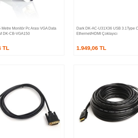
 Metre Monitör Pc Arası VGA Data
Dark DK-AC-U31X36 USB 3.1Type 
Sepete Ekle
Sepete Ekle
/M DK-CB-VGA150
Ethernet/HDMI Çoklayıcı
4 TL
1.949,06 TL