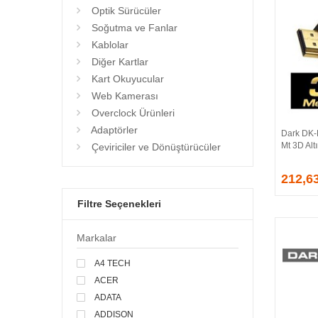
Optik Sürücüler
Soğutma ve Fanlar
Kablolar
Diğer Kartlar
Kart Okuyucular
Web Kamerası
Overclock Ürünleri
Adaptörler
Dark DK-
Mt 3D Alt
Çeviriciler ve Dönüştürücüler
212,6
Filtre Seçenekleri
Markalar
A4 TECH
ACER
ADATA
ADDISON