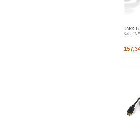
BALLISTIX
Be Quiet!
BEEK
BELKIN
DARK 1,5
BENQ
Kablo M
BIGBOY
BIOSTAR
157,3
BITFENIX
BORY
CABLE
CANYON
CLASSONE
CLUB 3D
CODEGEN
COLORFUL
COMPAXE
COOLER MASTER
COOPER
CORPUS