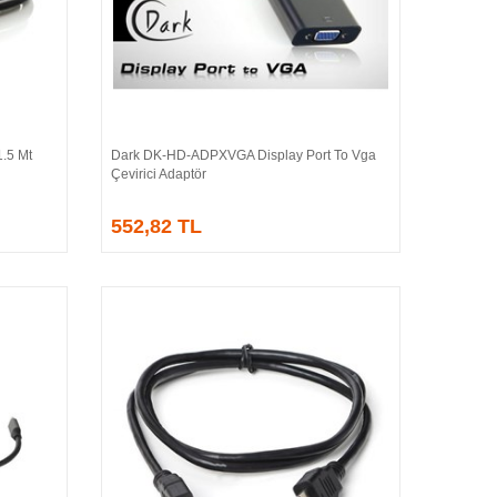
.5 Mt
Dark DK-HD-ADPXVGA Display Port To Vga
Sepete Ekle
Çevirici Adaptör
552,82 TL