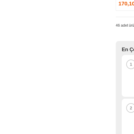
GPRINTER
170,1
GSKILL
G-TECHNOLOGY
HADRON
46 adet ürü
HAIKON
HAVIT
HCS
En Ç
HEC
HES
1
HIGH POWER
HIKVISION
HI-LEVEL
HIPER
HITACHI
HP
2
HPE
HUAWEI
HUNTKEY
HYNIX