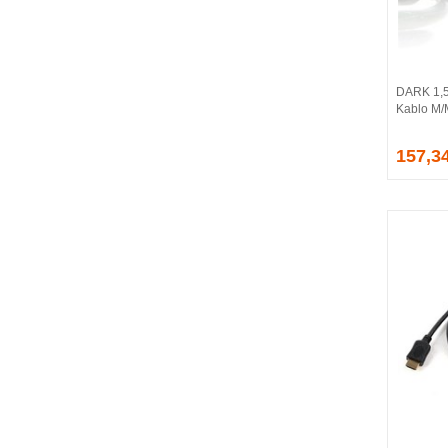
BALLISTIX
Be Quiet!
BEEK
BELKIN
DARK 1,5
BENQ
Kablo M
BIGBOY
BIOSTAR
157,3
BITFENIX
BORY
CABLE
CANYON
CLASSONE
CLUB 3D
CODEGEN
COLORFUL
COMPAXE
COOLER MASTER
COOPER
CORPUS