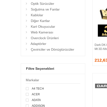
Optik Sürücüler
Soğutma ve Fanlar
Kablolar
Diğer Kartlar
Kart Okuyucular
Web Kamerası
Overclock Ürünleri
Adaptörler
Dark DK-
Mt 3D Alt
Çeviriciler ve Dönüştürücüler
212,6
Filtre Seçenekleri
Markalar
A4 TECH
ACER
ADATA
ADDISON