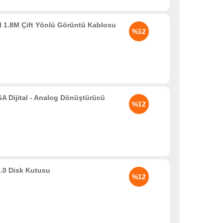
 1.8M Çift Yönlü Görüntü Kablosu
%12
Dijital - Analog Dönüştürücü
%12
.0 Disk Kutusu
%12