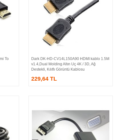
i To
Dark DK-HD-CV14L150A90 HDMI kablo 1.5M
Sepete Ekle
v1.4,Dual Molding Altın Uç 4K / 3D, Ağ
Destekli, Kılıflı Görüntü Kablosu
229,64 TL