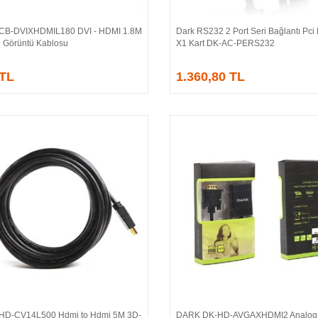
CB-DVIXHDMIL180 DVI - HDMI 1.8M
Dark RS232 2 Port Seri Bağlantı Pci
Sepete Ekle
Sepete Ekle
ü Görüntü Kablosu
X1 Kart DK-AC-PERS232
 TL
1.360,80 TL
HD-CV14L500 Hdmi to Hdmi 5M 3D-
DARK DK-HD-AVGAXHDMI2 Analog 
Sepete Ekle
Sepete Ekle