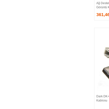
Ağ Destek
EVGA
Görüntü 
EXTREME
361,4
Eyfel
EZCOOL
FLAXES
FLY
FOEM
FRISBY
FSP
GAINWARD
GALAX
GAMDIAS
GAMEBOOSTER
GAMEPOWER
GEIL
GENESIS
Dark DK-
GIGABYTE
Kablosu
GOODRAM