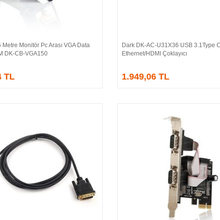
 Metre Monitör Pc Arası VGA Data
Dark DK-AC-U31X36 USB 3.1Type 
Sepete Ekle
Sepete Ekle
/M DK-CB-VGA150
Ethernet/HDMI Çoklayıcı
4 TL
1.949,06 TL