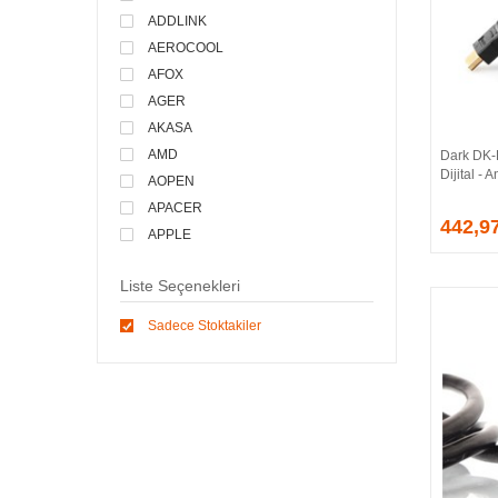
ADDLINK
AEROCOOL
AFOX
AGER
AKASA
AMD
Dark DK
Dijital -
AOPEN
APACER
442,9
APPLE
ARCTIC
Liste Seçenekleri
ASONIC
ASROCK
Sadece Stoktakiler
ASSMANN
ASUS
ATEN
AVEC
AVERMEDIA
AXLE