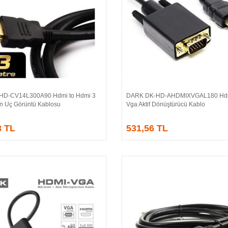
HD-CV14L300A90 Hdmi to Hdmi 3
DARK DK-HD-AHDMIXVGAL180 Hdm
Sepete Ekle
Sepete Ekle
ın Uç Görüntü Kablosu
Vga Aktif Dönüştürücü Kablo
3 TL
531,56 TL