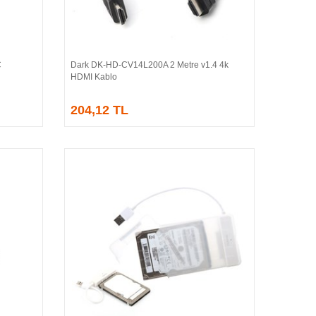
C
Dark DK-HD-CV14L200A 2 Metre v1.4 4k
Sepete Ekle
HDMI Kablo
204,12 TL