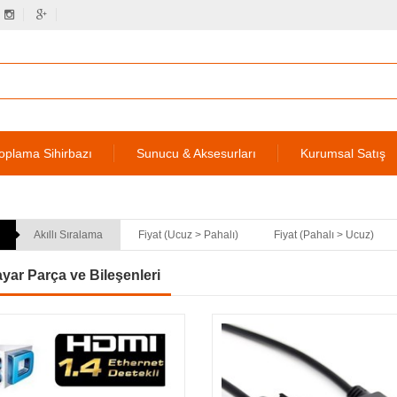
oplama Sihirbazı
Sunucu & Aksesurları
Kurumsal Satış
Akıllı Sıralama
Fiyat (Ucuz > Pahalı)
Fiyat (Pahalı > Ucuz)
ayar Parça ve Bileşenleri