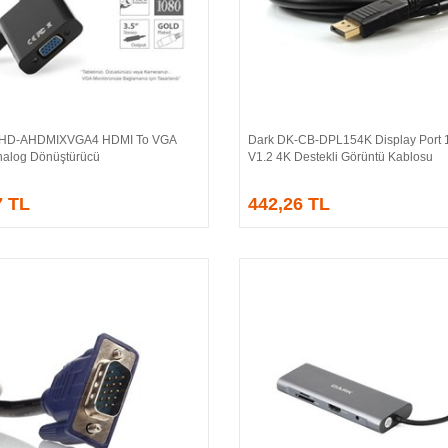
-HD-AHDMIXVGA4 HDMI To VGA
Dark DK-CB-DPL154K Display Port 1
Sepete Ekle
Sepete Ekle
 Analog Dönüştürücü
V1.2 4K Destekli Görüntü Kablosu
7 TL
442,26 TL