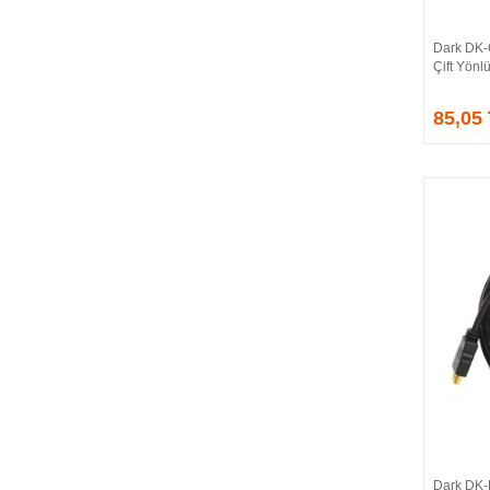
CORSAIR
COUGAR
Dark DK-
CRUCIAL
Çift Yönl
CSPEEDLINE
85,05
DAHUA
DARK
DarkFlash
DAYTONA
DEEP COOL
DELL
DEXIM
DIGITUS
D-LINK
EDNET
ELBA
ENERGIZER
ERAT
EVERCOOL
EVEREST
Dark DK-