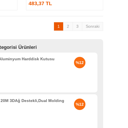
483,37 TL
1
2
3
Sonraki
egorisi Ürünleri
 Aluminyum Harddisk Kutusu
%12
20M 3DAğ Destekli,Dual Molding
%12