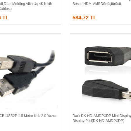
li,Dual Molding Altın Uç 4K,Kılıflı
Ses to HDMI Aktif Dönüştürücü
Kablosu
6 TL
584,72 TL
CB-USB2P 1.5 Metre Usb 2.0 Yazıcı
Dark DK-HD-AMDPXDP Mini Display
Sepete Ekle
Sepete Ekle
Display Port(DK-HD-AMDPXDP)