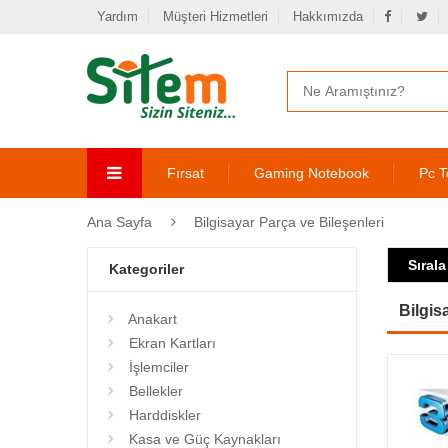
Yardım
Müşteri Hizmetleri
Hakkımızda
Fırsat
Gaming Notebook
Pc T
Ana Sayfa
Bilgisayar Parça ve Bileşenleri
Sırala
Kategoriler
Bilgis
Anakart
Ekran Kartları
İşlemciler
Bellekler
Harddiskler
Kasa ve Güç Kaynakları