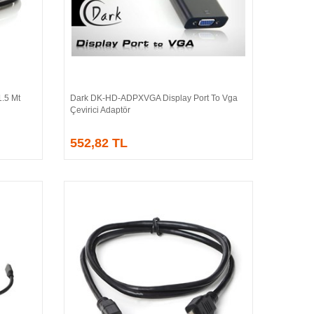
.5 Mt
Dark DK-HD-ADPXVGA Display Port To Vga
Sepete Ekle
Çevirici Adaptör
552,82 TL