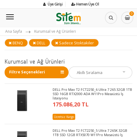
Üye Girişi
Hemen Üye Ol
0
Ana Sayfa
Kurumsal ve Ağ Ürünleri
BENQ
DELL
Sadece Stoktakiler
Kurumsal ve Ağ Ürünleri
Filtre Seçenekleri
DELL Pro Max T2 FCT2250_6 Ultra 7 265 32GB 1TB
SSD 16GB RTX2000 ADA W11Pro Masaüstü İş
İstasyonu
175.086,20 TL
Ücretsiz Kargo
DELL Pro Max T2 FCT2250_5 Ultra 7 265K 32GB
1TB SSD 12GB RTX5070 W11Pro Masaüstü İş