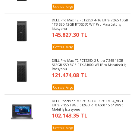
Ücretsiz Kargo
DELL Pro Max T2 FCT2250_4-16 Ultra 7 265 16GB
1TB SSD 12GB RTX5070 W11Pro Masaüstü İş
İstasyonu
145.827,30 TL
Ücretsiz Kargo
DELL Pro Max T2 FCT2250_2 Ultra 7 265 16GB
512GB SSD 8GB RTX A1000 W11Pro Masaüstü İş
İstasyonu
121.474,08 TL
Ücretsiz Kargo
DELL Precision M3591 XCTOP3591EMEA_VP-1
Ultra 7 155H 8GB 512GB RTX A500 15.6" WPro
Mobil İş İstasyonu
102.143,35 TL
Ücretsiz Kargo