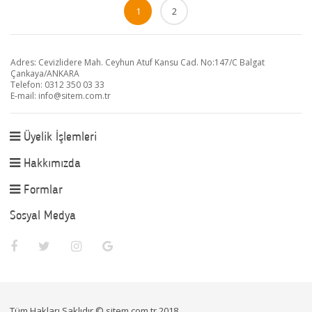
1
2
Adres: Cevizlidere Mah. Ceyhun Atuf Kansu Cad. No:147/C Balgat
Çankaya/ANKARA
Telefon: 0312 350 03 33
E-mail:
info@sitem.com.tr
Üyelik İşlemleri
Hakkımızda
Formlar
Sosyal Medya
Tüm Hakları Saklıdır © sitem.com.tr 2018