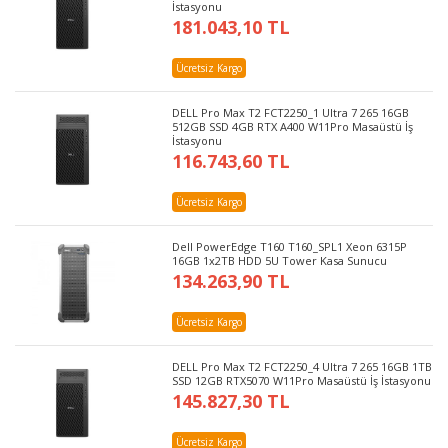
İstasyonu
181.043,10 TL
Ücretsiz Kargo
DELL Pro Max T2 FCT2250_1 Ultra 7 265 16GB
512GB SSD 4GB RTX A400 W11Pro Masaüstü İş
İstasyonu
116.743,60 TL
Ücretsiz Kargo
Dell PowerEdge T160 T160_SPL1 Xeon 6315P
16GB 1x2TB HDD 5U Tower Kasa Sunucu
134.263,90 TL
Ücretsiz Kargo
DELL Pro Max T2 FCT2250_4 Ultra 7 265 16GB 1TB
SSD 12GB RTX5070 W11Pro Masaüstü İş İstasyonu
145.827,30 TL
Ücretsiz Kargo