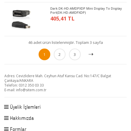
Dark DK-HD-AMDPXDP Mini Display To Display
Port(DK-HD-AMDPXDP)
405,41 TL
46 adet ürün listelenmiştir. Toplam 3 sayfa
1
2
3
Adres: Cevizlidere Mah. Ceyhun Atuf Kansu Cad. No:147/C Balgat
Çankaya/ANKARA
Telefon: 0312 350 03 33
E-mail:
info@sitem.com.tr
Üyelik İşlemleri
Hakkımızda
Formlar