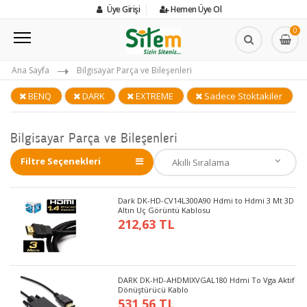
Üye Girişi
Hemen Üye Ol
0
Ana Sayfa
Bilgisayar Parça ve Bileşenleri
BENQ
DARK
EXTREME
Sadece Stoktakiler
Bilgisayar Parça ve Bileşenleri
Filtre Seçenekleri
Dark DK-HD-CV14L300A90 Hdmi to Hdmi 3 Mt 3D
Altın Uç Görüntü Kablosu
212,63 TL
DARK DK-HD-AHDMIXVGAL180 Hdmi To Vga Aktif
Dönüştürücü Kablo
531,56 TL