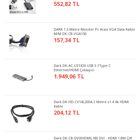
552,82 TL
DARK 1,5 Metre Monitör Pc Arası VGA Data Kablo
M/M DK-CB-VGA150
157,34 TL
Dark DK-AC-U31X36 USB 3.1Type C
Ethernet/HDMI Çoklayıcı
1.949,06 TL
Dark DK-HD-CV14L200A 2 Metre v1.4 4k HDMI
Kablo
204,12 TL
Dark DK-CB-DVIXHDMIL180 DVI - HDMI 1.8M Çift