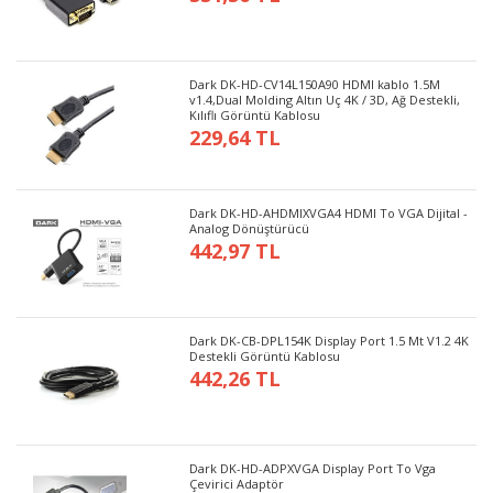
Dark DK-HD-CV14L150A90 HDMI kablo 1.5M
v1.4,Dual Molding Altın Uç 4K / 3D, Ağ Destekli,
Kılıflı Görüntü Kablosu
229,64 TL
Dark DK-HD-AHDMIXVGA4 HDMI To VGA Dijital -
Analog Dönüştürücü
442,97 TL
Dark DK-CB-DPL154K Display Port 1.5 Mt V1.2 4K
Destekli Görüntü Kablosu
442,26 TL
Dark DK-HD-ADPXVGA Display Port To Vga
Çevirici Adaptör