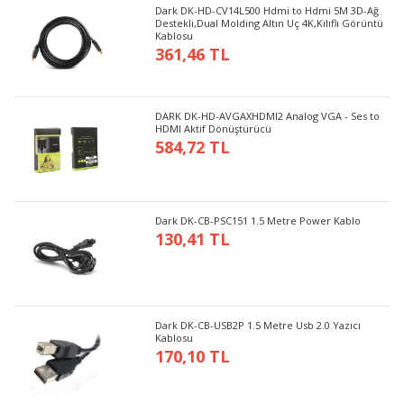
Dark DK-HD-CV14L500 Hdmi to Hdmi 5M 3D-Ağ
Destekli,Dual Molding Altın Uç 4K,Kılıflı Görüntü
Kablosu
361,46 TL
DARK DK-HD-AVGAXHDMI2 Analog VGA - Ses to
HDMI Aktif Dönüştürücü
584,72 TL
Dark DK-CB-PSC151 1.5 Metre Power Kablo
130,41 TL
Dark DK-CB-USB2P 1.5 Metre Usb 2.0 Yazıcı
Kablosu
170,10 TL