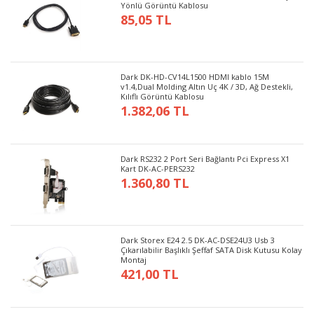
Yönlü Görüntü Kablosu
85,05 TL
Dark DK-HD-CV14L1500 HDMI kablo 15M
v1.4,Dual Molding Altın Uç 4K / 3D, Ağ Destekli,
Kılıflı Görüntü Kablosu
1.382,06 TL
Dark RS232 2 Port Seri Bağlantı Pci Express X1
Kart DK-AC-PERS232
1.360,80 TL
Dark Storex E24 2.5 DK-AC-DSE24U3 Usb 3
Çıkarılabilir Başlıklı Şeffaf SATA Disk Kutusu Kolay
Montaj
421,00 TL