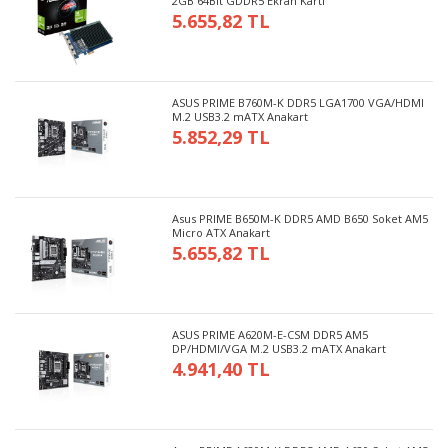
2GB 64Bit GDDR5 Ekran Kartı
5.655,82 TL
ASUS PRIME B760M-K DDR5 LGA1700 VGA/HDMI
M.2 USB3.2 mATX Anakart
5.852,29 TL
Asus PRIME B650M-K DDR5 AMD B650 Soket AM5
Micro ATX Anakart
5.655,82 TL
ASUS PRIME A620M-E-CSM DDR5 AM5
DP/HDMI/VGA M.2 USB3.2 mATX Anakart
4.941,40 TL