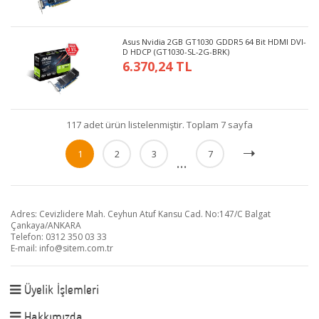
Asus Nvidia 2GB GT1030 GDDR5 64 Bit HDMI DVI-
D HDCP (GT1030-SL-2G-BRK)
6.370,24 TL
117 adet ürün listelenmiştir. Toplam 7 sayfa
1
2
3
7
...
Adres: Cevizlidere Mah. Ceyhun Atuf Kansu Cad. No:147/C Balgat
Çankaya/ANKARA
Telefon: 0312 350 03 33
E-mail:
info@sitem.com.tr
Üyelik İşlemleri
Hakkımızda