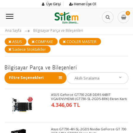
Üye Girişi
Hemen Üye Ol
0
Ana Sayfa
Bilgisayar Parça ve Bileşenleri
ASUS
COMPAXE
COOLER MASTER
Sadece Stoktakiler
Bilgisayar Parça ve Bileşenleri
Filtre Seçenekleri
ASUS Geforce GT730 2GB DDR5 64BIT
VGA/DVI/HDMI (GT730-SL-2GD5-BRK) Ekran Kartı
4.346,06 TL
Asus GT730-4H-SL-2GD5 Nvidia GeForce GT 730