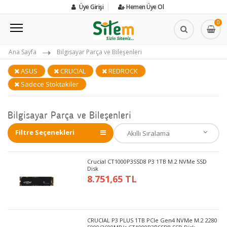
Üye Girişi
Hemen Üye Ol
0
Ana Sayfa
Bilgisayar Parça ve Bileşenleri
ASUS
CRUCIAL
REDROCK
Sadece Stoktakiler
Bilgisayar Parça ve Bileşenleri
Filtre Seçenekleri
Crucial CT1000P3SSD8 P3 1TB M.2 NVMe SSD
Disk
8.751,65 TL
CRUCIAL P3 PLUS 1TB PCIe Gen4 NVMe M.2 2280