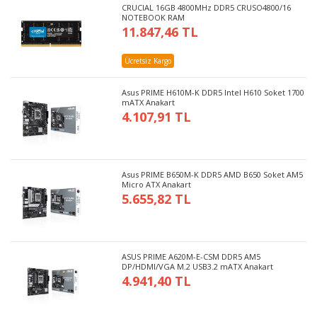
CRUCIAL 16GB 4800MHz DDR5 CRUSO4800/16
NOTEBOOK RAM
11.847,46 TL
Ücretsiz Kargo
Asus PRIME H610M-K DDR5 Intel H610 Soket 1700
mATX Anakart
4.107,91 TL
Asus PRIME B650M-K DDR5 AMD B650 Soket AM5
Micro ATX Anakart
5.655,82 TL
ASUS PRIME A620M-E-CSM DDR5 AM5
DP/HDMI/VGA M.2 USB3.2 mATX Anakart
4.941,40 TL