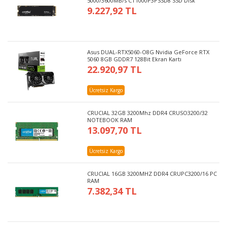
5000/3600MB/s CT1000P3PSSD8 SSD Disk
9.227,92 TL
Asus DUAL-RTX5060-O8G Nvidia GeForce RTX
5060 8GB GDDR7 128Bit Ekran Kartı
22.920,97 TL
Ücretsiz Kargo
CRUCIAL 32GB 3200Mhz DDR4 CRUSO3200/32
NOTEBOOK RAM
13.097,70 TL
Ücretsiz Kargo
CRUCIAL 16GB 3200MHZ DDR4 CRUPC3200/16 PC
RAM
7.382,34 TL