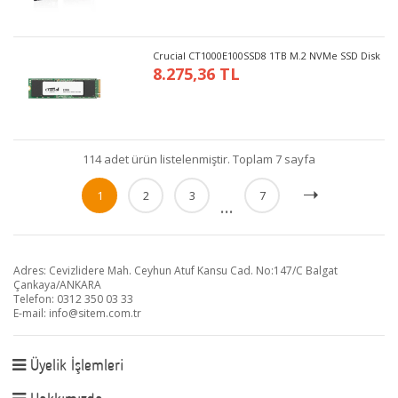
Crucial CT1000E100SSD8 1TB M.2 NVMe SSD Disk
8.275,36 TL
114 adet ürün listelenmiştir. Toplam 7 sayfa
1
2
3
7
...
Adres: Cevizlidere Mah. Ceyhun Atuf Kansu Cad. No:147/C Balgat
Çankaya/ANKARA
Telefon: 0312 350 03 33
E-mail:
info@sitem.com.tr
Üyelik İşlemleri