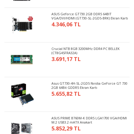
ASUS Geforce GT730 2GB DDR5 64BIT
VGA/DVI/HDMI (GT730-SL-2GD5-BRK) Ekran Kartı
4.346,06 TL
Crucial NTB 8GB 3200MHz DDR4 PC BELLEK
(CT8G4SFRA32A)
3.691,17 TL
Asus GT730-4H-SL-2GD5 Nvidia GeForce GT 730
2GB 64Bit GDDR5 Ekran Kartı
5.655,82 TL
ASUS PRIME B760M-K DDR5 LGA1700 VGA/HDMI
M.2 USB3.2 mATX Anakart
5.852,29 TL