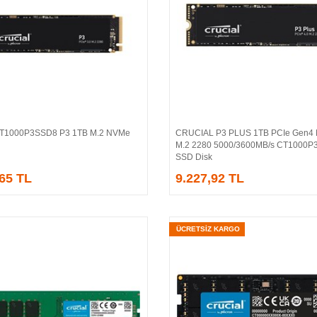
 CT1000P3SSD8 P3 1TB M.2 NVMe
CRUCIAL P3 PLUS 1TB PCIe Gen4
Sepete Ekle
Sepete Ekle
M.2 2280 5000/3600MB/s CT1000
SSD Disk
,65 TL
9.227,92 TL
ÜCRETSİZ KARGO