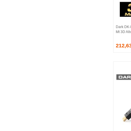
BALLISTIX
Be Quiet!
BEEK
BELKIN
Dark DK-
BENQ
Mt 3D Alt
BIGBOY
BIOSTAR
212,6
BITFENIX
BORY
CABLE
CANYON
CLASSONE
CLUB 3D
CODEGEN
COLORFUL
COMPAXE
COOLER MASTER
COOPER
CORPUS