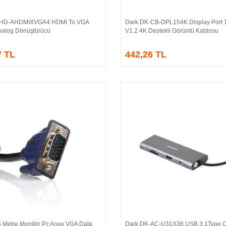
-HD-AHDMIXVGA4 HDMI To VGA
Dark DK-CB-DPL154K Display Port 1
Sepete Ekle
Sepete Ekle
 Analog Dönüştürücü
V1.2 4K Destekli Görüntü Kablosu
7 TL
442,26 TL
 Metre Monitör Pc Arası VGA Data
Dark DK-AC-U31X36 USB 3.1Type 
Sepete Ekle
Sepete Ekle