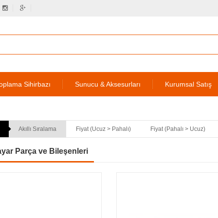
oplama Sihirbazı
Sunucu & Aksesurları
Kurumsal Satış
Akıllı Sıralama
Fiyat (Ucuz > Pahalı)
Fiyat (Pahalı > Ucuz)
ayar Parça ve Bileşenleri