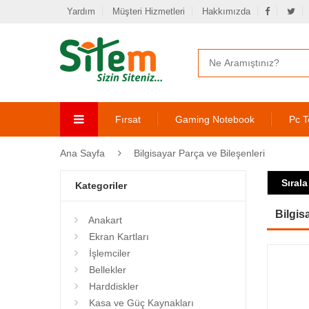
Yardım
Müşteri Hizmetleri
Hakkımızda
Fırsat
Gaming Notebook
Pc T
Ana Sayfa
Bilgisayar Parça ve Bileşenleri
Sırala
Kategoriler
Bilgis
Anakart
Ekran Kartları
İşlemciler
Bellekler
Harddiskler
Kasa ve Güç Kaynakları