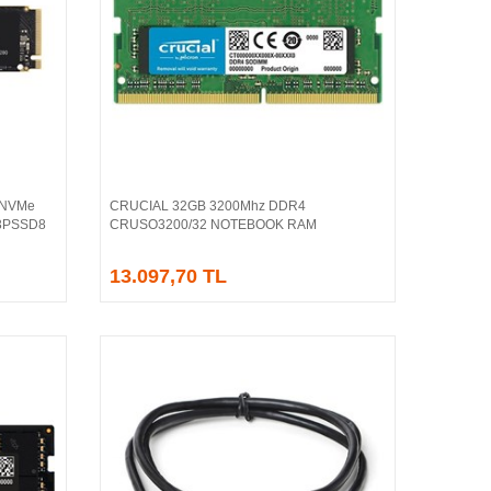
 NVMe
CRUCIAL 32GB 3200Mhz DDR4
Sepete Ekle
P3PSSD8
CRUSO3200/32 NOTEBOOK RAM
13.097,70 TL