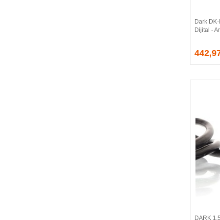
CORSAIR
COUGAR
Dark DK
CRUCIAL
Dijital -
CSPEEDLINE
442,9
DAHUA
DARK
DarkFlash
DAYTONA
DEEP COOL
DELL
DEXIM
DIGITUS
D-LINK
EDNET
ELBA
ENERGIZER
ERAT
EVERCOOL
EVEREST
DARK 1,5