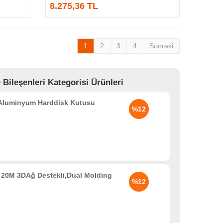
8.275,36 TL
1
2
3
4
Sonraki
leşenleri Kategorisi Ürünleri
 Aluminyum Harddisk Kutusu
%12
20M 3DAğ Destekli,Dual Molding
%12