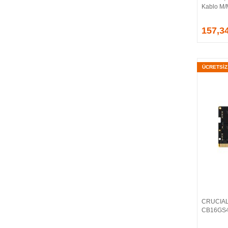
Kablo M
EVGA
EXTREME
157,3
Eyfel
EZCOOL
FLAXES
ÜCRETSİ
FLY
FOEM
FRISBY
FSP
GAINWARD
GALAX
GAMDIAS
GAMEBOOSTER
GAMEPOWER
GEIL
GENESIS
CRUCIAL
GIGABYTE
CB16GS
GOODRAM