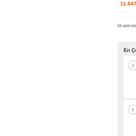
GPRINTER
11.84
GSKILL
G-TECHNOLOGY
HADRON
56 adet ürü
HAIKON
HAVIT
HCS
En Ç
HEC
HES
1
HIGH POWER
HIKVISION
HI-LEVEL
HIPER
HITACHI
HP
2
HPE
HUAWEI
HUNTKEY
HYNIX