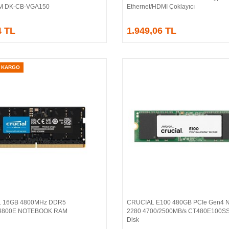
/M DK-CB-VGA150
Ethernet/HDMI Çoklayıcı
4 TL
1.949,06 TL
Z KARGO
 16GB 4800MHz DDR5
CRUCIAL E100 480GB PCIe Gen4 
Sepete Ekle
Sepete Ekle
4800E NOTEBOOK RAM
2280 4700/2500MB/s CT480E100S
Disk