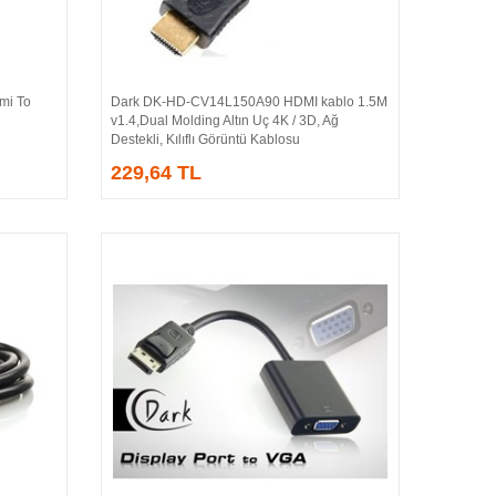
i To
Dark DK-HD-CV14L150A90 HDMI kablo 1.5M
Sepete Ekle
v1.4,Dual Molding Altın Uç 4K / 3D, Ağ
Destekli, Kılıflı Görüntü Kablosu
229,64 TL