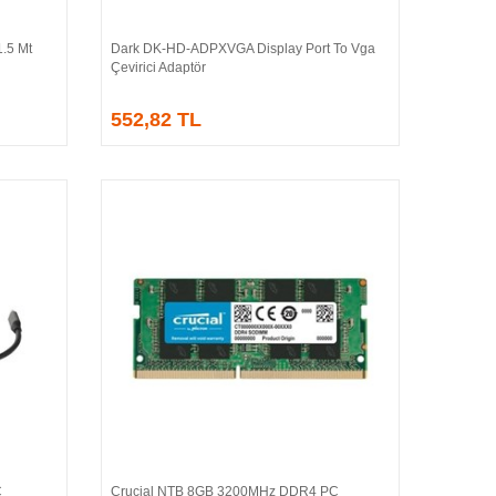
.5 Mt
Dark DK-HD-ADPXVGA Display Port To Vga
Sepete Ekle
Çevirici Adaptör
552,82 TL
C
Crucial NTB 8GB 3200MHz DDR4 PC
Sepete Ekle