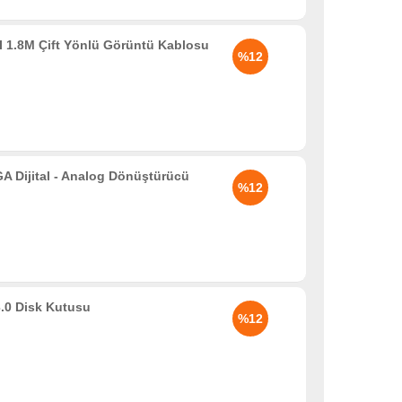
 1.8M Çift Yönlü Görüntü Kablosu
%12
Dijital - Analog Dönüştürücü
%12
.0 Disk Kutusu
%12