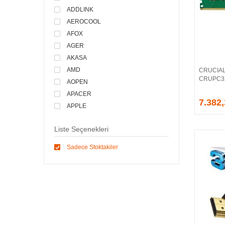
ADDLINK
AEROCOOL
AFOX
AGER
AKASA
AMD
CRUCIAL
CRUPC32
AOPEN
APACER
7.382
APPLE
ARCTIC
Liste Seçenekleri
ASONIC
ASROCK
Sadece Stoktakiler
ASSMANN
ASUS
ATEN
AVEC
AVERMEDIA
AXLE