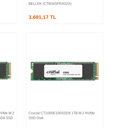
BELLEK (CT8G4SFRA32A)
3.691,17 TL
NVMe M.2
Crucial CT1000E100SSD8 1TB M.2 NVMe
Sepete Ekle
SD8 SSD
SSD Disk