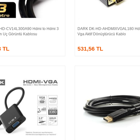
HD-CV14L300A90 Hdmi to Hdmi 3
DARK DK-HD-AHDMIXVGAL180 Hdm
Sepete Ekle
Sepete Ekle
ın Uç Görüntü Kablosu
Vga Aktif Dönüştürücü Kablo
3 TL
531,56 TL