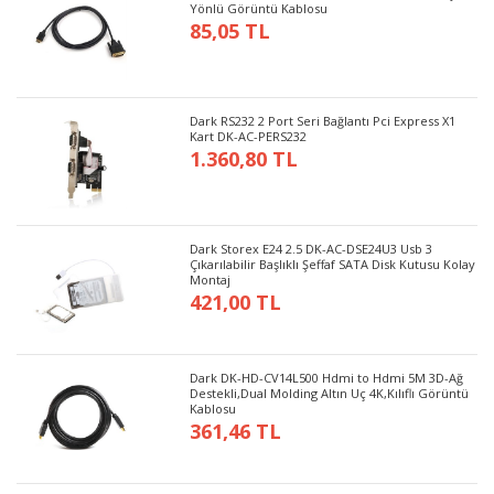
Yönlü Görüntü Kablosu
85,05 TL
Dark RS232 2 Port Seri Bağlantı Pci Express X1
Kart DK-AC-PERS232
1.360,80 TL
Dark Storex E24 2.5 DK-AC-DSE24U3 Usb 3
Çıkarılabilir Başlıklı Şeffaf SATA Disk Kutusu Kolay
Montaj
421,00 TL
Dark DK-HD-CV14L500 Hdmi to Hdmi 5M 3D-Ağ
Destekli,Dual Molding Altın Uç 4K,Kılıflı Görüntü
Kablosu
361,46 TL