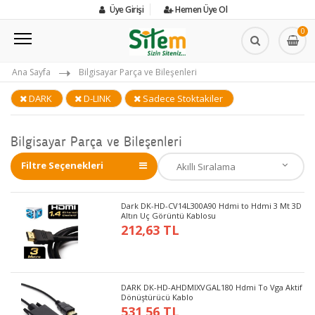
Üye Girişi
Hemen Üye Ol
0
Ana Sayfa
Bilgisayar Parça ve Bileşenleri
DARK
D-LINK
Sadece Stoktakiler
Bilgisayar Parça ve Bileşenleri
Filtre Seçenekleri
Dark DK-HD-CV14L300A90 Hdmi to Hdmi 3 Mt 3D
Altın Uç Görüntü Kablosu
212,63 TL
DARK DK-HD-AHDMIXVGAL180 Hdmi To Vga Aktif
Dönüştürücü Kablo
531,56 TL