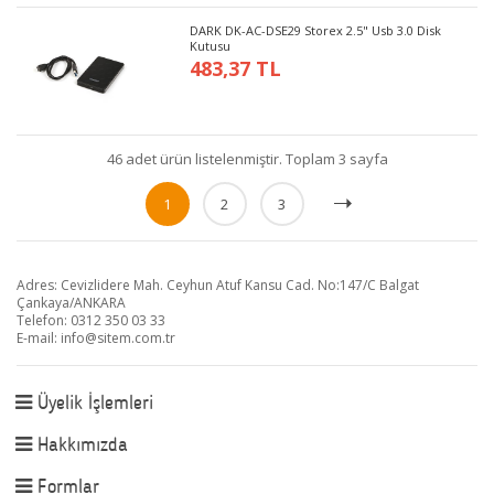
DARK DK-AC-DSE29 Storex 2.5" Usb 3.0 Disk
Kutusu
483,37 TL
46 adet ürün listelenmiştir. Toplam 3 sayfa
1
2
3
Adres: Cevizlidere Mah. Ceyhun Atuf Kansu Cad. No:147/C Balgat
Çankaya/ANKARA
Telefon: 0312 350 03 33
E-mail:
info@sitem.com.tr
Üyelik İşlemleri
Hakkımızda
Formlar