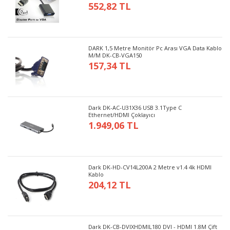
552,82 TL
DARK 1,5 Metre Monitör Pc Arası VGA Data Kablo
M/M DK-CB-VGA150
157,34 TL
Dark DK-AC-U31X36 USB 3.1Type C
Ethernet/HDMI Çoklayıcı
1.949,06 TL
Dark DK-HD-CV14L200A 2 Metre v1.4 4k HDMI
Kablo
204,12 TL
Dark DK-CB-DVIXHDMIL180 DVI - HDMI 1.8M Çift