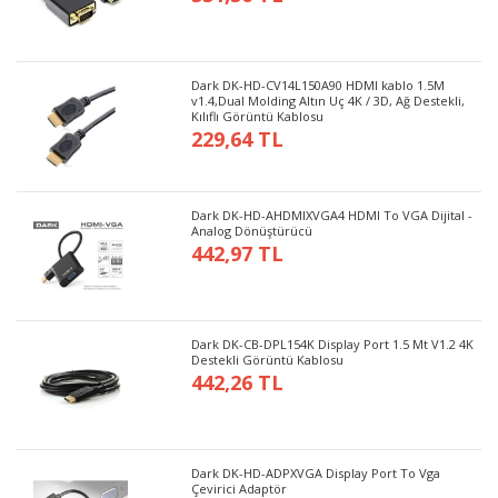
Dark DK-HD-CV14L150A90 HDMI kablo 1.5M
v1.4,Dual Molding Altın Uç 4K / 3D, Ağ Destekli,
Kılıflı Görüntü Kablosu
229,64 TL
Dark DK-HD-AHDMIXVGA4 HDMI To VGA Dijital -
Analog Dönüştürücü
442,97 TL
Dark DK-CB-DPL154K Display Port 1.5 Mt V1.2 4K
Destekli Görüntü Kablosu
442,26 TL
Dark DK-HD-ADPXVGA Display Port To Vga
Çevirici Adaptör