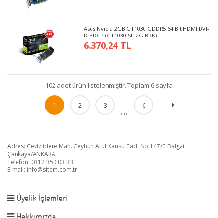
Asus Nvidia 2GB GT1030 GDDR5 64 Bit HDMI DVI-
D HDCP (GT1030-SL-2G-BRK)
6.370,24 TL
102 adet ürün listelenmiştir. Toplam 6 sayfa
1
2
3
6
...
Adres: Cevizlidere Mah. Ceyhun Atuf Kansu Cad. No:147/C Balgat
Çankaya/ANKARA
Telefon: 0312 350 03 33
E-mail:
info@sitem.com.tr
Üyelik İşlemleri
Hakkımızda