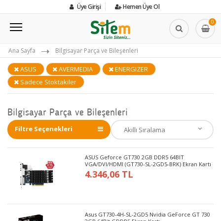
Üye Girişi
Hemen Üye Ol
0
Ana Sayfa
Bilgisayar Parça ve Bileşenleri
ASUS
AVERMEDIA
ENERGIZER
Sadece Stoktakiler
Bilgisayar Parça ve Bileşenleri
Filtre Seçenekleri
ASUS Geforce GT730 2GB DDR5 64BIT
VGA/DVI/HDMI (GT730-SL-2GD5-BRK) Ekran Kartı
4.346,06 TL
Asus GT730-4H-SL-2GD5 Nvidia GeForce GT 730