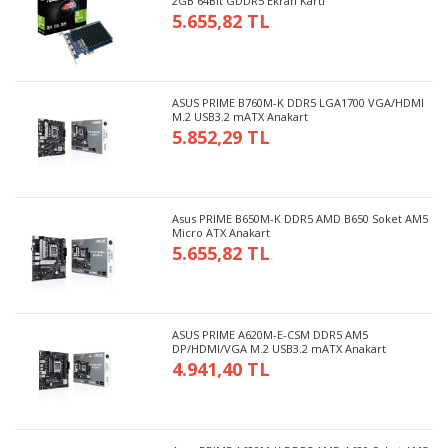
2GB 64Bit GDDR5 Ekran Kartı
5.655,82 TL
ASUS PRIME B760M-K DDR5 LGA1700 VGA/HDMI
M.2 USB3.2 mATX Anakart
5.852,29 TL
Asus PRIME B650M-K DDR5 AMD B650 Soket AM5
Micro ATX Anakart
5.655,82 TL
ASUS PRIME A620M-E-CSM DDR5 AM5
DP/HDMI/VGA M.2 USB3.2 mATX Anakart
4.941,40 TL