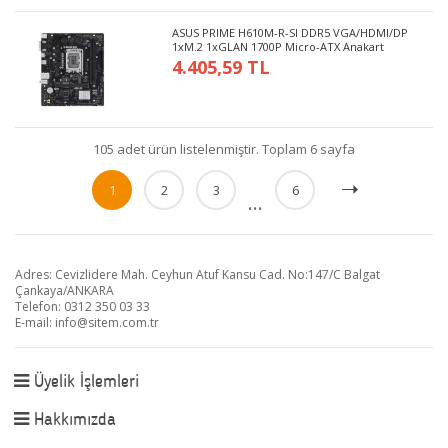
ASUS PRIME H610M-R-SI DDR5 VGA/HDMI/DP
1xM.2 1xGLAN 1700P Micro-ATX Anakart
4.405,59 TL
105 adet ürün listelenmiştir. Toplam 6 sayfa
1
2
3
6
...
Adres: Cevizlidere Mah. Ceyhun Atuf Kansu Cad. No:147/C Balgat
Çankaya/ANKARA
Telefon: 0312 350 03 33
E-mail:
info@sitem.com.tr
Üyelik İşlemleri
Hakkımızda