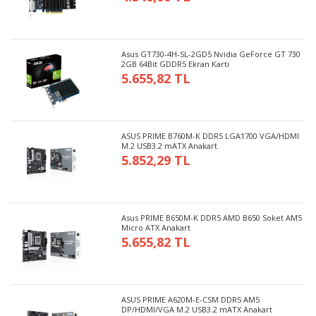
Asus GT730-4H-SL-2GD5 Nvidia GeForce GT 730
2GB 64Bit GDDR5 Ekran Kartı
5.655,82 TL
ASUS PRIME B760M-K DDR5 LGA1700 VGA/HDMI
M.2 USB3.2 mATX Anakart
5.852,29 TL
Asus PRIME B650M-K DDR5 AMD B650 Soket AM5
Micro ATX Anakart
5.655,82 TL
ASUS PRIME A620M-E-CSM DDR5 AM5
DP/HDMI/VGA M.2 USB3.2 mATX Anakart