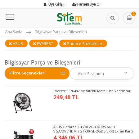
Üye Girişi
Hemen Üye Ol
0
Ana Sayfa
Bilgisayar Parça ve Bileşenleri
ASUS
EVEREST
Sadece Stoktakiler
Bilgisayar Parça ve Bileşenleri
Filtre Seçenekleri
Everest EFN-482 Masaüstü Metal Usb Vantilatör
249,48 TL
ASUS Geforce GT730 2GB DDR5 64BIT
VGA/DVI/HDMI (GT730-SL-2GD5-BRK) Ekran Kartı
4.346,06 TL