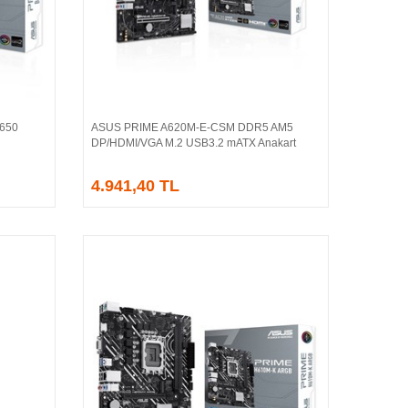
650
ASUS PRIME A620M-E-CSM DDR5 AM5
Sepete Ekle
DP/HDMI/VGA M.2 USB3.2 mATX Anakart
4.941,40 TL