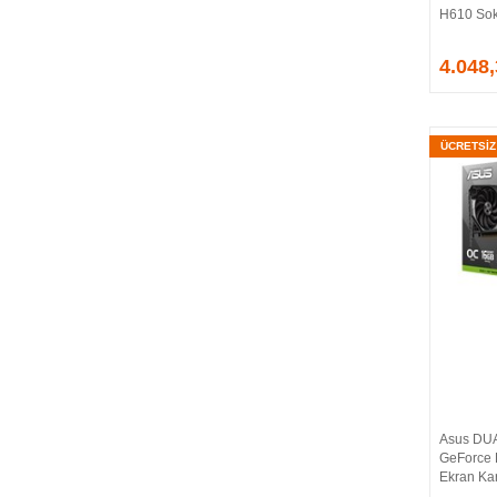
H610 Sok
EVGA
EXTREME
4.048
Eyfel
EZCOOL
FLAXES
ÜCRETSİ
FLY
FOEM
FRISBY
FSP
GAINWARD
GALAX
GAMDIAS
GAMEBOOSTER
GAMEPOWER
GEIL
GENESIS
Asus DU
GIGABYTE
GeForce 
GOODRAM
Ekran Kar