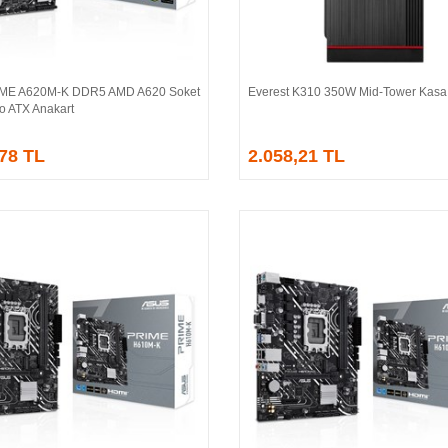
IME A620M-K DDR5 AMD A620 Soket
Everest K310 350W Mid-Tower Kasa
Sepete Ekle
Sepete Ekle
o ATX Anakart
,78 TL
2.058,21 TL