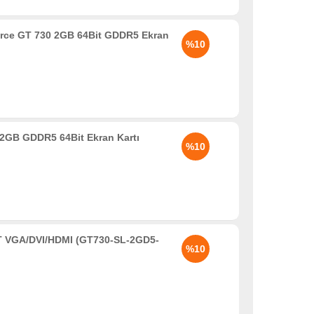
rce GT 730 2GB 64Bit GDDR5 Ekran
%10
2GB GDDR5 64Bit Ekran Kartı
%10
 VGA/DVI/HDMI (GT730-SL-2GD5-
%10