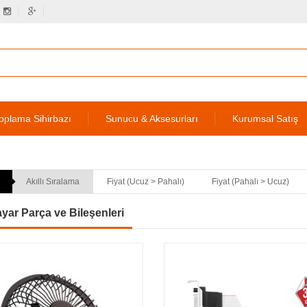
oplama Sihirbazı
Sunucu & Aksesurları
Kurumsal Satış
Akıllı Sıralama
Fiyat (Ucuz > Pahalı)
Fiyat (Pahalı > Ucuz)
ayar Parça ve Bileşenleri