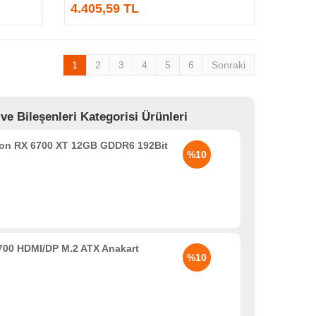
4.405,59 TL
1
2
3
4
5
6
Sonraki
 Bileşenleri Kategorisi Ürünleri
n RX 6700 XT 12GB GDDR6 192Bit
%10
00 HDMI/DP M.2 ATX Anakart
%10