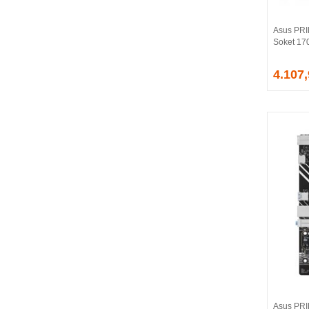
CORSAIR
COUGAR
Asus PRI
CRUCIAL
Soket 17
CSPEEDLINE
4.107
DAHUA
DARK
DarkFlash
DAYTONA
DEEP COOL
DELL
DEXIM
DIGITUS
D-LINK
EDNET
ELBA
ENERGIZER
ERAT
EVERCOOL
EVEREST
Asus PR