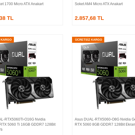
et 1700 Micro ATX Anakart
Soket AM4 Micro ATX Anakart
,38 TL
2.857,68 TL
Z KARGO
ÜCRETSİZ KARGO
AL-RTX5060TI-O16G Nvidia
Asus DUAL-RTX5060-O8G Nvidia G
Sepete Ekle
Sepete Ekle
RTX 5060 Ti 16GB GDDR7 128Bit
RTX 5060 8GB GDDR7 128Bit Ekran 
tı