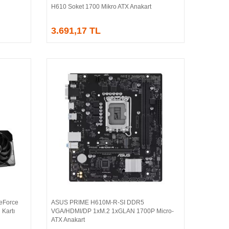
H610 Soket 1700 Mikro ATX Anakart
3.691,17 TL
eForce
ASUS PRIME H610M-R-SI DDR5
Sepete Ekle
Kartı
VGA/HDMI/DP 1xM.2 1xGLAN 1700P Micro-
ATX Anakart