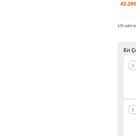
GPRINTER
42.26
GSKILL
G-TECHNOLOGY
HADRON
105 adet ür
HAIKON
HAVIT
HCS
En Ç
HEC
HES
1
HIGH POWER
HIKVISION
HI-LEVEL
HIPER
HITACHI
HP
2
HPE
HUAWEI
HUNTKEY
HYNIX