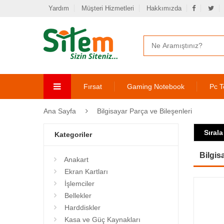
Yardım
Müşteri Hizmetleri
Hakkımızda
Fırsat
Gaming Notebook
Pc T
Ana Sayfa
Bilgisayar Parça ve Bileşenleri
Sırala
Kategoriler
Bilgis
Anakart
Ekran Kartları
İşlemciler
Bellekler
Harddiskler
Kasa ve Güç Kaynakları