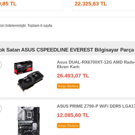
9,85 TL
22.325,63 TL
ün listelenmiştir. Toplam 6 sayfa
ok Satan ASUS CSPEEDLINE EVEREST Bilgisayar Parça ve
Asus DUAL-RX6700XT-12G AMD Radeo
Ekran Kartı
26.493,07 TL
Kargo Bedava
ASUS PRIME Z790-P WiFi DDR5 LGA17
12.085,60 TL
Kargo Bedava