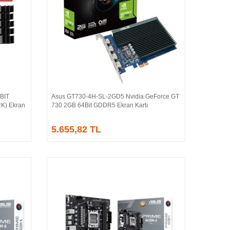
BIT
Asus GT730-4H-SL-2GD5 Nvidia GeForce GT
Sepete Ekle
K) Ekran
730 2GB 64Bit GDDR5 Ekran Kartı
5.655,82 TL