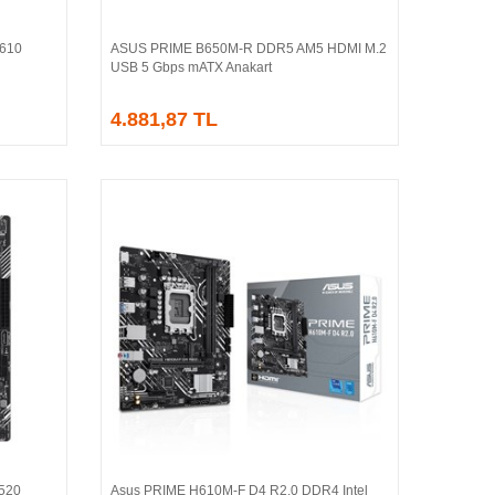
H610
ASUS PRIME B650M-R DDR5 AM5 HDMI M.2
Sepete Ekle
USB 5 Gbps mATX Anakart
4.881,87 TL
520
Asus PRIME H610M-F D4 R2.0 DDR4 Intel
Sepete Ekle