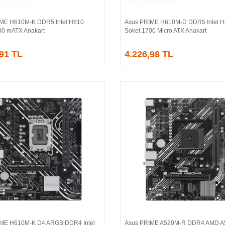
ME H610M-K DDR5 Intel H610
Asus PRIME H610M-D DDR5 Intel 
Sepete Ekle
Sepete Ekle
00 mATX Anakart
Soket 1700 Micro ATX Anakart
,91 TL
4.226,98 TL
IME H610M-K D4 ARGB DDR4 Intel
Asus PRIME A520M-R DDR4 AMD A
Sepete Ekle
Sepete Ekle