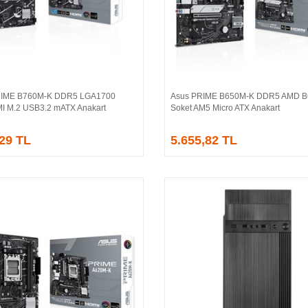
IME B760M-K DDR5 LGA1700
Asus PRIME B650M-K DDR5 AMD B
Sepete Ekle
Sepete Ekle
 M.2 USB3.2 mATX Anakart
Soket AM5 Micro ATX Anakart
,29 TL
5.655,82 TL