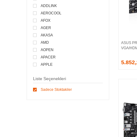
ADDLINK
AEROCOOL
AFOX
AGER
AKASA
AMD
ASUS PR
VGA/HDMI
AOPEN
APACER
5.852
APPLE
ARCTIC
Liste Seçenekleri
ASONIC
ASROCK
Sadece Stoktakiler
ASSMANN
ASUS
ATEN
AVEC
AVERMEDIA
AXLE