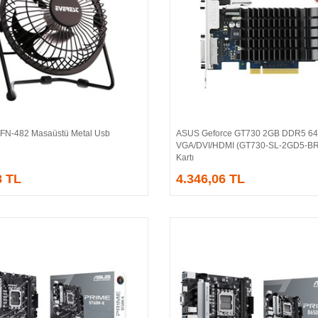
EFN-482 Masaüstü Metal Usb
ASUS Geforce GT730 2GB DDR5 64
Sepete Ekle
Sepete Ekle
VGA/DVI/HDMI (GT730-SL-2GD5-BR
Kartı
8 TL
4.346,06 TL