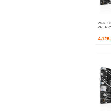
BALLISTIX
Be Quiet!
BEEK
BELKIN
Asus PR
BENQ
AM5 Micr
BIGBOY
BIOSTAR
4.125
BITFENIX
BORY
CABLE
CANYON
CLASSONE
CLUB 3D
CODEGEN
COLORFUL
COMPAXE
COOLER MASTER
COOPER
CORPUS