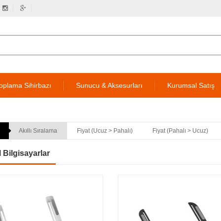
oplama Sihirbazı
Sunucu & Aksesurları
Kurumsal Satış
Akıllı Sıralama
Fiyat (Ucuz > Pahalı)
Fiyat (Pahalı > Ucuz)
l Bilgisayarlar