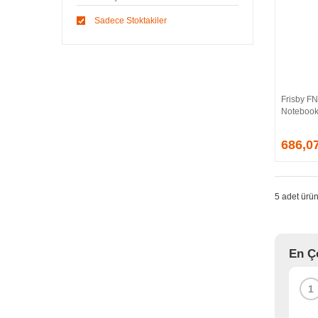
CLASSONE
Sadece Stoktakiler
CODEGEN
COOLER MASTER
COOPER
CORSAIR
CYBER
Frisby FN
Notebook
DARK
DAYTONA
686,0
DELL
DENTE
DEXIM
5 adet ürün
DIGITUS
D-LINK
EDNET
En Ç
ERGOTECH
EVERCOOL
EVEREST
1
EXPER