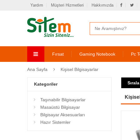
Yardım
Müşteri Hizmetleri
Hakkımızda
Fırsat
Gaming Notebook
Pc T
Ana Sayfa
Kişisel Bilgisayarlar
Sırala
Kategoriler
Kişise
Taşınabilir Bilgisayarlar
Masaüstü Bilgisayar
Bilgisayar Aksesuarları
Hazır Sistemler