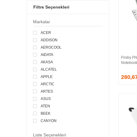
Filtre Seçenekleri
Markalar
ACER
ADDISON
AEROCOOL
AIDATA
Frisby FN
AKASA
Notebook
ALCATEL
280,6
APPLE
ARCTIC
ARTES
ASUS
ATEN
BEEK
CANYON
CASPER
Liste Seçenekleri
CELLULAR