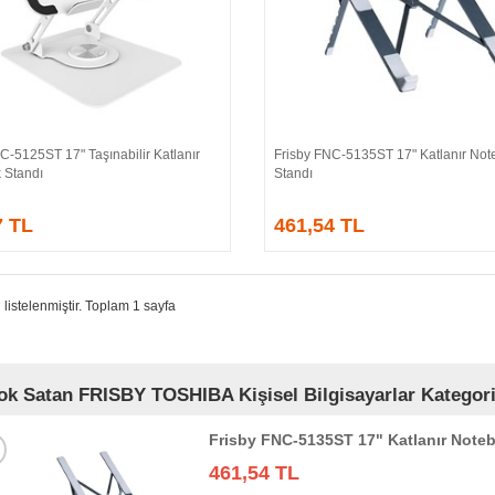
C-5125ST 17" Taşınabilir Katlanır
Frisby FNC-5135ST 17" Katlanır No
Sepete Ekle
Sepete Ekle
 Standı
Standı
7 TL
461,54 TL
 listelenmiştir. Toplam 1 sayfa
ok Satan FRISBY TOSHIBA Kişisel Bilgisayarlar Kategori
Frisby FNC-5135ST 17" Katlanır Note
461,54 TL