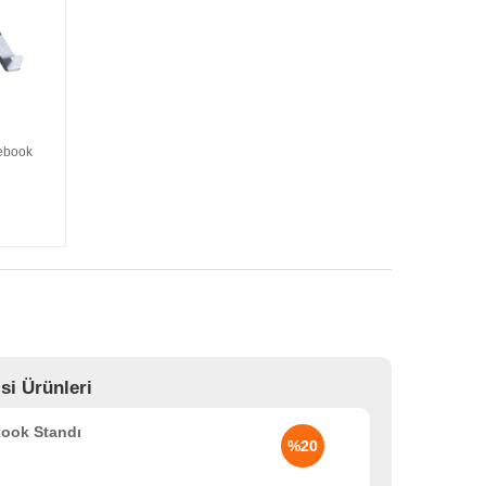
tebook
si Ürünleri
book Standı
%20