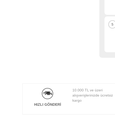
LUXA2
MACK
MICROSOFT
MSI
5
NIVATECH
NZXT
OEM
PALMX
PERFECT
PERFORMAX
PLM
POLYGOLD
PORT
POWER BOOST
QPORT
10.000 TL ve üzeri
alışverişlerinizde ücretsiz
QUADRO
kargo
QUATRONIC
HIZLI GÖNDERI
RAVPOWER
RAZER