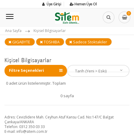
Üye Girişi
Hemen Üye Ol
0
Ana Sayfa
Kişisel Bilgisayarlar
GIGABYTE
TOSHIBA
Sadece Stoktakiler
Kişisel Bilgisayarlar
Filtre Seçenekleri
0 adet ürün listelenmiştir. Toplam
0 sayfa
Adres: Cevizlidere Mah. Ceyhun Atuf Kansu Cad. No:147/C Balgat
Çankaya/ANKARA
Telefon: 0312 350 03 33
E-mail:
info@sitem.com.tr