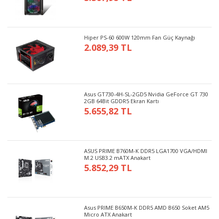
Hiper PS-60 600W 120mm Fan Güç Kaynağı
2.089,39 TL
Asus GT730-4H-SL-2GD5 Nvidia GeForce GT 730
2GB 64Bit GDDR5 Ekran Kartı
5.655,82 TL
ASUS PRIME B760M-K DDR5 LGA1700 VGA/HDMI
M.2 USB3.2 mATX Anakart
5.852,29 TL
Asus PRIME B650M-K DDR5 AMD B650 Soket AM5
Micro ATX Anakart