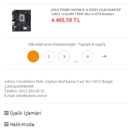
ASUS PRIME H610M-R-SI DDR5 VGA/HDMI/DP
1xM.2 1xGLAN 1700P Micro-ATX Anakart
4.405,59 TL
108 adet ürün listelenmiştir. Toplam 6 sayfa
1
2
3
6
...
Adres: Cevizlidere Mah. Ceyhun Atuf Kansu Cad. No:147/C Balgat
Çankaya/ANKARA
Telefon: 0312 350 03 33
E-mail:
info@sitem.com.tr
Üyelik İşlemleri
Hakkımızda