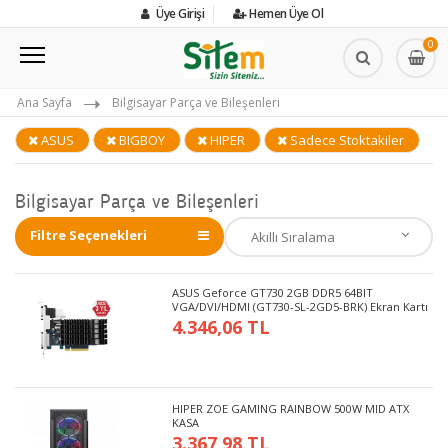
Üye Girişi
Hemen Üye Ol
0
Ana Sayfa
Bilgisayar Parça ve Bileşenleri
ASUS
BIGBOY
HIPER
Sadece Stoktakiler
Bilgisayar Parça ve Bileşenleri
Filtre Seçenekleri
ASUS Geforce GT730 2GB DDR5 64BIT
VGA/DVI/HDMI (GT730-SL-2GD5-BRK) Ekran Kartı
4.346,06 TL
HIPER ZOE GAMING RAINBOW 500W MID ATX
KASA
3.367,98 TL