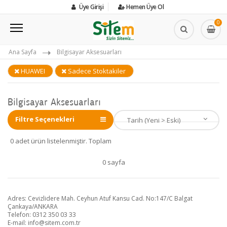
Üye Girişi
Hemen Üye Ol
0
Ana Sayfa
Bilgisayar Aksesuarları
HUAWEI
Sadece Stoktakiler
Bilgisayar Aksesuarları
Filtre Seçenekleri
0 adet ürün listelenmiştir. Toplam
0 sayfa
Adres: Cevizlidere Mah. Ceyhun Atuf Kansu Cad. No:147/C Balgat
Çankaya/ANKARA
Telefon: 0312 350 03 33
E-mail:
info@sitem.com.tr