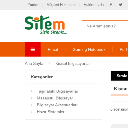
Yardım
Müşteri Hizmetleri
Hakkımızda
Fırsat
Gaming Notebook
Pc T
Ana Sayfa
Kişisel Bilgisayarlar
Sırala
Kategoriler
Kişise
Taşınabilir Bilgisayarlar
Masaüstü Bilgisayar
Bilgisayar Aksesuarları
0 adet ürün
Hazır Sistemler