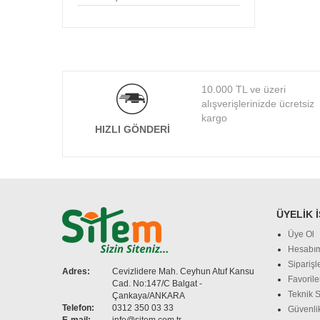
CLASSONE
CODEGEN
COOLER MASTER
COOPER
CORSAIR
10.000 TL ve üzeri
CYBER
alışverişlerinizde ücretsiz
DARK
kargo
HIZLI GÖNDERI
DAYTONA
DELL
DENTE
DEXIM
DIGITUS
ÜYELIK 
D-LINK
Üye Ol
EDNET
Hesabı
ERGOTECH
Siparişl
EVERCOOL
Adres:
Cevizlidere Mah. Ceyhun Atuf Kansu
Favorile
Cad. No:147/C Balgat -
EVEREST
Teknik S
Çankaya/ANKARA
EXPER
Telefon:
0312 350 03 33
Güvenlik