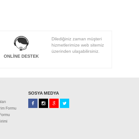
Dilediğiniz zaman müşteri
hizmetlerimize web sitemiz
üzerinden ulaşabilirsiniz.
ONLINE DESTEK
SOSYA MEDYA
ları
irim Formu
 Formu
irimi