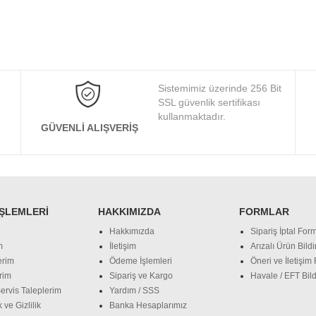
Sistemimiz üzerinde 256 Bit
SSL güvenlik sertifikası
kullanmaktadır.
GÜVENLI ALIŞVERIŞ
İŞLEMLERI
HAKKIMIZDA
FORMLAR
Hakkımızda
Sipariş İptal Form
m
İletişim
Arızalı Ürün Bild
erim
Ödeme İşlemleri
Öneri ve İletişim
rim
Sipariş ve Kargo
Havale / EFT Bild
ervis Taleplerim
Yardım / SSS
 ve Gizlilik
Banka Hesaplarımız