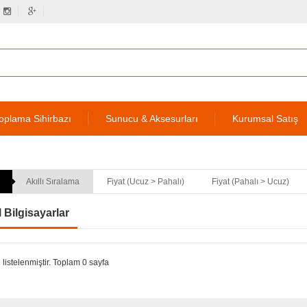
oplama Sihirbazı
Sunucu & Aksesurları
Kurumsal Satış
Akıllı Sıralama
Fiyat (Ucuz > Pahalı)
Fiyat (Pahalı > Ucuz)
l Bilgisayarlar
 listelenmiştir. Toplam 0 sayfa