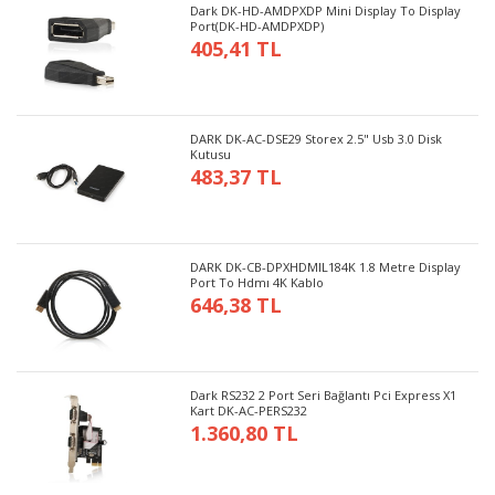
Dark DK-HD-AMDPXDP Mini Display To Display
Port(DK-HD-AMDPXDP)
405,41 TL
DARK DK-AC-DSE29 Storex 2.5" Usb 3.0 Disk
Kutusu
483,37 TL
DARK DK-CB-DPXHDMIL184K 1.8 Metre Display
Port To Hdmı 4K Kablo
646,38 TL
Dark RS232 2 Port Seri Bağlantı Pci Express X1
Kart DK-AC-PERS232
1.360,80 TL