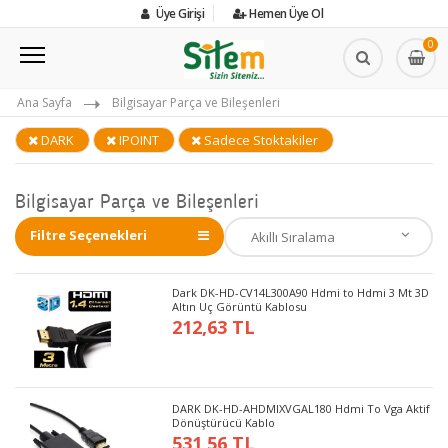
Üye Girişi
Hemen Üye Ol
0
Ana Sayfa
Bilgisayar Parça ve Bileşenleri
DARK
IPOINT
Sadece Stoktakiler
Bilgisayar Parça ve Bileşenleri
Filtre Seçenekleri
Dark DK-HD-CV14L300A90 Hdmi to Hdmi 3 Mt 3D
Altın Uç Görüntü Kablosu
212,63 TL
DARK DK-HD-AHDMIXVGAL180 Hdmi To Vga Aktif
Dönüştürücü Kablo
531,56 TL