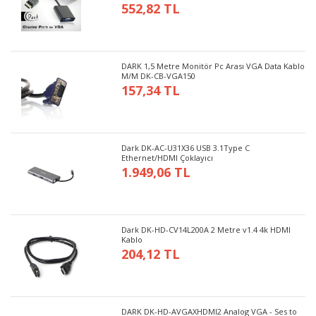
552,82 TL
DARK 1,5 Metre Monitör Pc Arası VGA Data Kablo
M/M DK-CB-VGA150
157,34 TL
Dark DK-AC-U31X36 USB 3.1Type C
Ethernet/HDMI Çoklayıcı
1.949,06 TL
Dark DK-HD-CV14L200A 2 Metre v1.4 4k HDMI
Kablo
204,12 TL
DARK DK-HD-AVGAXHDMI2 Analog VGA - Ses to