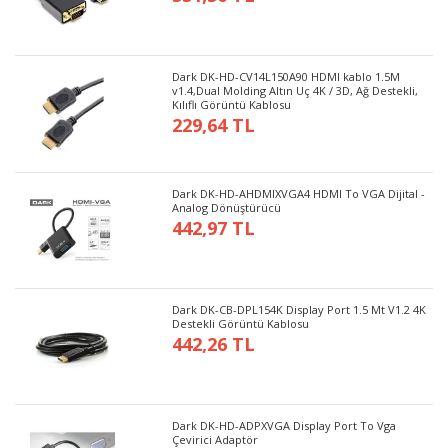
Dark DK-HD-CV14L150A90 HDMI kablo 1.5M
v1.4,Dual Molding Altın Uç 4K / 3D, Ağ Destekli,
Kılıflı Görüntü Kablosu
229,64 TL
Dark DK-HD-AHDMIXVGA4 HDMI To VGA Dijital -
Analog Dönüştürücü
442,97 TL
Dark DK-CB-DPL154K Display Port 1.5 Mt V1.2 4K
Destekli Görüntü Kablosu
442,26 TL
Dark DK-HD-ADPXVGA Display Port To Vga
Çevirici Adaptör