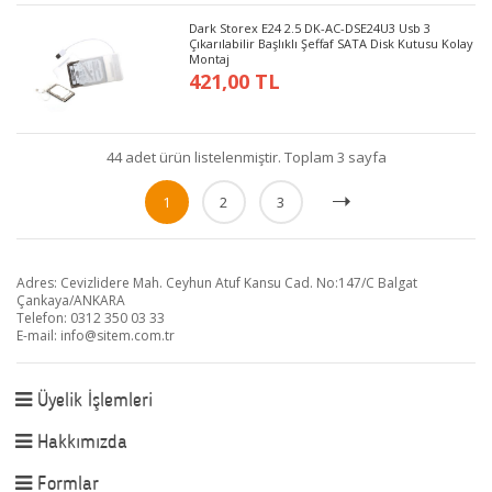
Dark Storex E24 2.5 DK-AC-DSE24U3 Usb 3
Çıkarılabilir Başlıklı Şeffaf SATA Disk Kutusu Kolay
Montaj
421,00 TL
44 adet ürün listelenmiştir. Toplam 3 sayfa
1
2
3
Adres: Cevizlidere Mah. Ceyhun Atuf Kansu Cad. No:147/C Balgat
Çankaya/ANKARA
Telefon: 0312 350 03 33
E-mail:
info@sitem.com.tr
Üyelik İşlemleri
Hakkımızda
Formlar