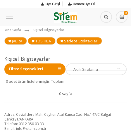
Üye Girişi
Hemen Üye Ol
0
Ana Sayfa
Kişisel Bilgisayarlar
JABRA
TOSHIBA
Sadece Stoktakiler
Kişisel Bilgisayarlar
Filtre Seçenekleri
0 adet ürün listelenmiştir. Toplam
0 sayfa
Adres: Cevizlidere Mah. Ceyhun Atuf Kansu Cad. No:147/C Balgat
Çankaya/ANKARA
Telefon: 0312 350 03 33
E-mail:
info@sitem.com.tr