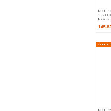
KIOXIA
LACIE
DELL Pro
LADOX
16GB 1T
Masaüstü 
LANDE
145.8
LENOVO
LG
LIGOWAVE
LINKSYS
ÜCRETSİ
LOGITECH
MERCUSYS
MICRON
MSI
NETGEAR
NETLINK
NIVATECH
OEM
PHILIPS
PLANET
QNAP
DELL Pro