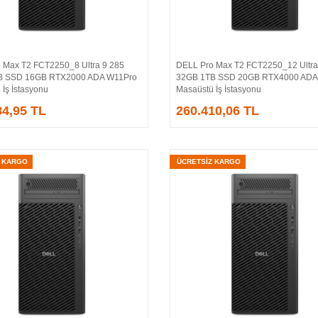
 Max T2 FCT2250_8 Ultra 9 285
DELL Pro Max T2 FCT2250_12 Ultra
Sepete Ekle
Sepete Ekle
B SSD 16GB RTX2000 ADA W11Pro
32GB 1TB SSD 20GB RTX4000 ADA
İş İstasyonu
Masaüstü İş İstasyonu
84,95 TL
260.410,06 TL
Z KARGO
ÜCRETSİZ KARGO