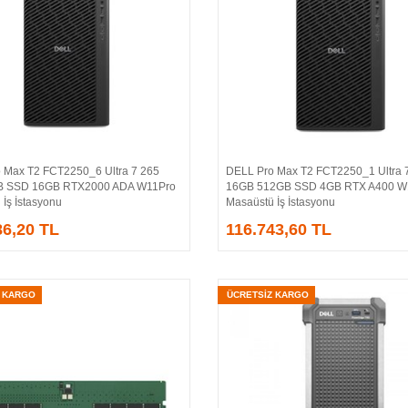
 Max T2 FCT2250_6 Ultra 7 265
DELL Pro Max T2 FCT2250_1 Ultra 
Sepete Ekle
Sepete Ekle
B SSD 16GB RTX2000 ADA W11Pro
16GB 512GB SSD 4GB RTX A400 W
İş İstasyonu
Masaüstü İş İstasyonu
86,20 TL
116.743,60 TL
Z KARGO
ÜCRETSİZ KARGO