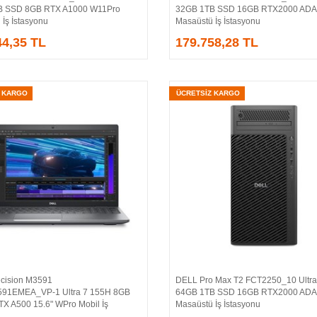
B SSD 8GB RTX A1000 W11Pro
32GB 1TB SSD 16GB RTX2000 ADA
İş İstasyonu
Masaüstü İş İstasyonu
44,35 TL
179.758,28 TL
Z KARGO
ÜCRETSİZ KARGO
cision M3591
DELL Pro Max T2 FCT2250_10 Ultra
Sepete Ekle
Sepete Ekle
91EMEA_VP-1 Ultra 7 155H 8GB
64GB 1TB SSD 16GB RTX2000 ADA
X A500 15.6" WPro Mobil İş
Masaüstü İş İstasyonu