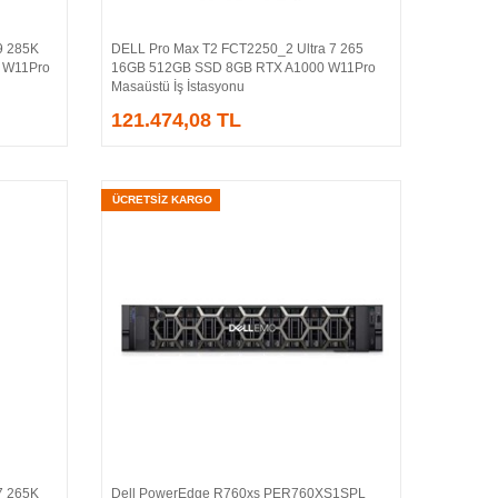
9 285K
DELL Pro Max T2 FCT2250_2 Ultra 7 265
Sepete Ekle
 W11Pro
16GB 512GB SSD 8GB RTX A1000 W11Pro
Masaüstü İş İstasyonu
121.474,08 TL
ÜCRETSİZ KARGO
7 265K
Dell PowerEdge R760xs PER760XS1SPL
Sepete Ekle