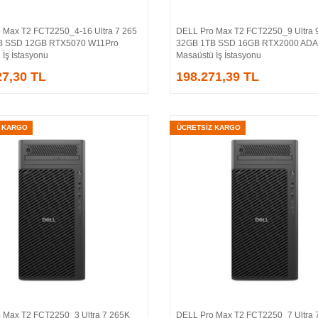
 Max T2 FCT2250_4-16 Ultra 7 265
DELL Pro Max T2 FCT2250_9 Ultra 
Sepete Ekle
Sepete Ekle
B SSD 12GB RTX5070 W11Pro
32GB 1TB SSD 16GB RTX2000 ADA
İş İstasyonu
Masaüstü İş İstasyonu
27,30 TL
198.271,39 TL
Z KARGO
ÜCRETSİZ KARGO
 Max T2 FCT2250_3 Ultra 7 265K
DELL Pro Max T2 FCT2250_7 Ultra 
Sepete Ekle
Sepete Ekle