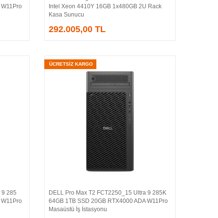
 W11Pro
Intel Xeon 4410Y 16GB 1x480GB 2U Rack
Kasa Sunucu
292.005,00 TL
ÜCRETSİZ KARGO
 9 285
DELL Pro Max T2 FCT2250_15 Ultra 9 285K
Sepete Ekle
 W11Pro
64GB 1TB SSD 20GB RTX4000 ADA W11Pro
Masaüstü İş İstasyonu