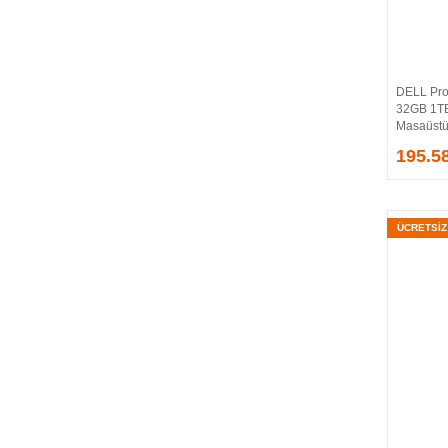
FRISBY
FUJITSU
GSKILL
H3C
DELL Pro
HCS
32GB 1T
HES
Masaüstü 
HIKVISION
195.5
HILOOK
HP
HPE
ÜCRETSİ
HRUI
HUAWEI
HYNIX
HYTECH
IBM
INCA
IP-COM
KEENETIC
KINGSTON