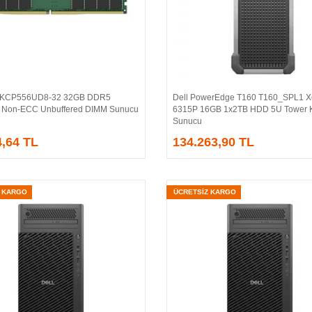
n KCP556UD8-32 32GB DDR5
Dell PowerEdge T160 T160_SPL1 
Sepete Ekle
Sepete Ekle
 Non-ECC Unbuffered DIMM Sunucu
6315P 16GB 1x2TB HDD 5U Tower 
Sunucu
4,64 TL
134.263,90 TL
Z KARGO
ÜCRETSİZ KARGO