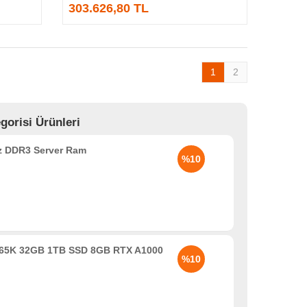
303.626,80 TL
1
2
orisi Ürünleri
 DDR3 Server Ram
%10
 265K 32GB 1TB SSD 8GB RTX A1000
%10