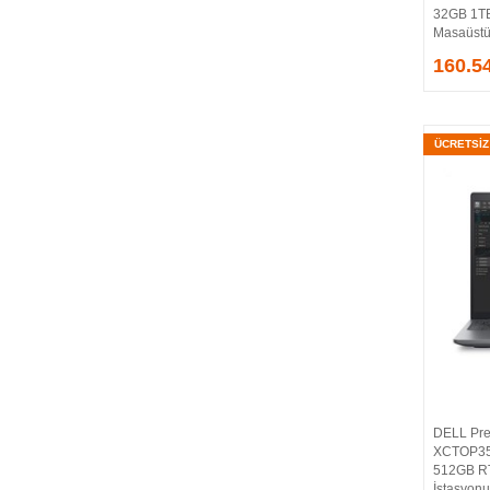
32GB 1T
QPORT
Masaüstü 
QUAKE
160.5
RACKSIS
Reyee
SAMSUNG
ÜCRETSİ
SEAGATE
Seçiniz
S-LINK
SONICWALL
SOPHOS
SPEED
SPY
SYNOLOGY
TENDA
TerraMaster
THECUS
DELL Pre
THERMALTAKE
XCTOP35
TOSHIBA
512GB RT
İstasyonu