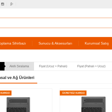
oplama Sihirbazı
Sunucu & Aksesurları
Kurumsal Satış
Akıllı Sıralama
Fiyat (Ucuz > Pahalı)
Fiyat (Pahalı > Ucuz)
al ve Ağ Ürünleri
Z KARGO
ÜCRETSİZ KARGO