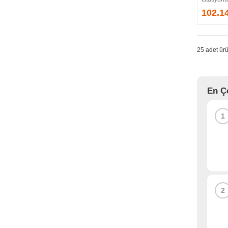
TP-LINK
102.1
TRUST
TTEC
TUNÇMATİK
25 adet ürü
TX
UBIQUITI
ULUSAL
VIEWSONIC
En Ç
WESTERN DIGITAL
XENTINO
1
X-MINI
ZYXEL
2