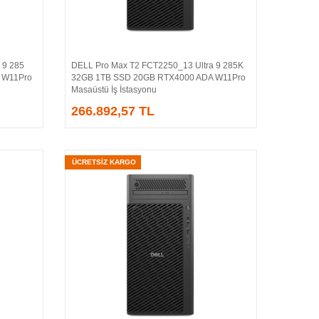
 9 285
DELL Pro Max T2 FCT2250_13 Ultra 9 285K
Sepete Ekle
 W11Pro
32GB 1TB SSD 20GB RTX4000 ADA W11Pro
Masaüstü İş İstasyonu
266.892,57 TL
ÜCRETSİZ KARGO