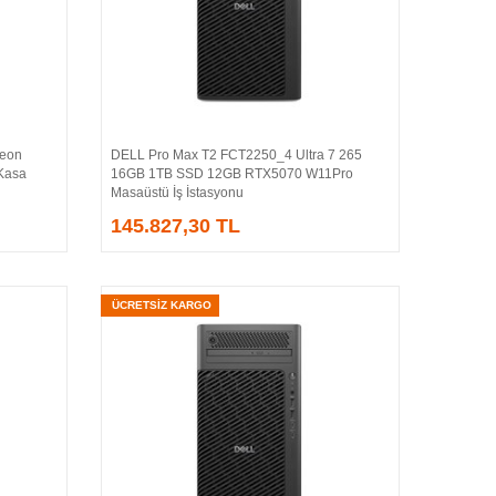
Xeon
DELL Pro Max T2 FCT2250_4 Ultra 7 265
Sepete Ekle
Kasa
16GB 1TB SSD 12GB RTX5070 W11Pro
Masaüstü İş İstasyonu
145.827,30 TL
ÜCRETSİZ KARGO