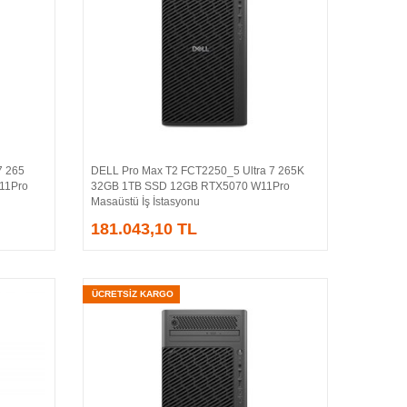
7 265
DELL Pro Max T2 FCT2250_5 Ultra 7 265K
Sepete Ekle
11Pro
32GB 1TB SSD 12GB RTX5070 W11Pro
Masaüstü İş İstasyonu
181.043,10 TL
ÜCRETSİZ KARGO