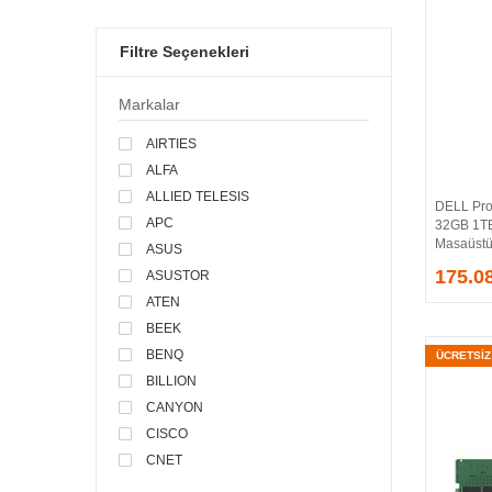
Filtre Seçenekleri
Markalar
AIRTIES
ALFA
ALLIED TELESIS
DELL Pro
APC
32GB 1T
Masaüstü 
ASUS
175.0
ASUSTOR
ATEN
BEEK
BENQ
ÜCRETSİ
BILLION
CANYON
CISCO
CNET
CODEGEN