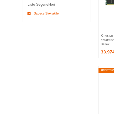
Liste Seçenekleri
CORSAIR
CRUCIAL
Sadece Stoktakiler
CUDY
DAHUA
DARK
DELIBERANT
Kingsto
5600Mhz
DELL
Bellek
DIGITUS
33.97
D-LINK
DRAYTEK
EATON
ÜCRETSİ
EDIMAX
ENGENIUS
ERGOTECH
ESTAP
EVEREST
EXTREME
FORTIGATE