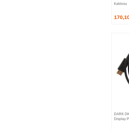
Kablosu
EVGA
EXTREME
170,1
Eyfel
EZCOOL
FLAXES
FLY
FOEM
FRISBY
FSP
GAINWARD
GALAX
GAMDIAS
GAMEBOOSTER
GAMEPOWER
GEIL
GENESIS
DARK DK
GIGABYTE
Display P
GOODRAM