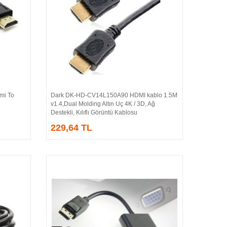
i To
Dark DK-HD-CV14L150A90 HDMI kablo 1.5M
Sepete Ekle
v1.4,Dual Molding Altın Uç 4K / 3D, Ağ
Destekli, Kılıflı Görüntü Kablosu
229,64 TL