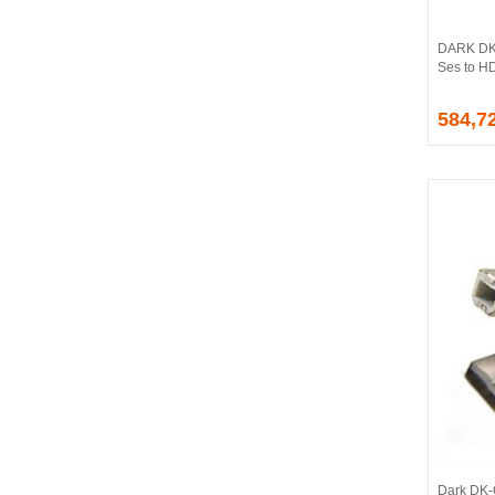
CORSAIR
COUGAR
DARK DK
CRUCIAL
Ses to HD
CSPEEDLINE
584,7
DAHUA
DARK
DarkFlash
DAYTONA
DEEP COOL
DELL
DEXIM
DIGITUS
D-LINK
EDNET
ELBA
ENERGIZER
ERAT
EVERCOOL
EVEREST
Dark DK-