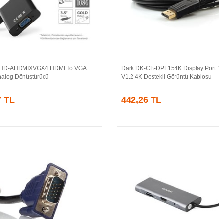
-HD-AHDMIXVGA4 HDMI To VGA
Dark DK-CB-DPL154K Display Port 1
Sepete Ekle
Sepete Ekle
 Analog Dönüştürücü
V1.2 4K Destekli Görüntü Kablosu
7 TL
442,26 TL