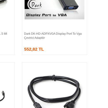
.5 Mt
Dark DK-HD-ADPXVGA Display Port To Vga
Sepete Ekle
Çevirici Adaptör
552,82 TL