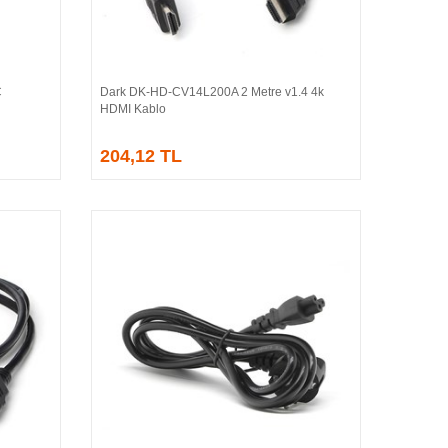
C
Dark DK-HD-CV14L200A 2 Metre v1.4 4k
Sepete Ekle
HDMI Kablo
204,12 TL