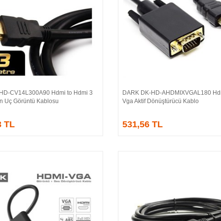
HD-CV14L300A90 Hdmi to Hdmi 3
DARK DK-HD-AHDMIXVGAL180 Hdm
Sepete Ekle
Sepete Ekle
ın Uç Görüntü Kablosu
Vga Aktif Dönüştürücü Kablo
3 TL
531,56 TL