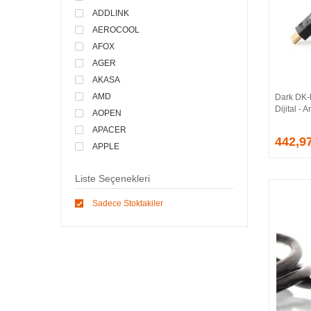
ADDLINK
AEROCOOL
AFOX
AGER
AKASA
AMD
Dark DK
Dijital -
AOPEN
APACER
442,9
APPLE
ARCTIC
Liste Seçenekleri
ASONIC
ASROCK
Sadece Stoktakiler
ASSMANN
ASUS
ATEN
AVEC
AVERMEDIA
AXLE