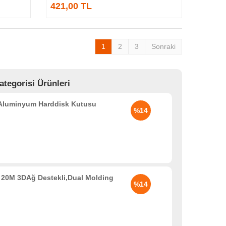
421,00 TL
1
2
3
Sonraki
tegorisi Ürünleri
 Aluminyum Harddisk Kutusu
%14
20M 3DAğ Destekli,Dual Molding
%14