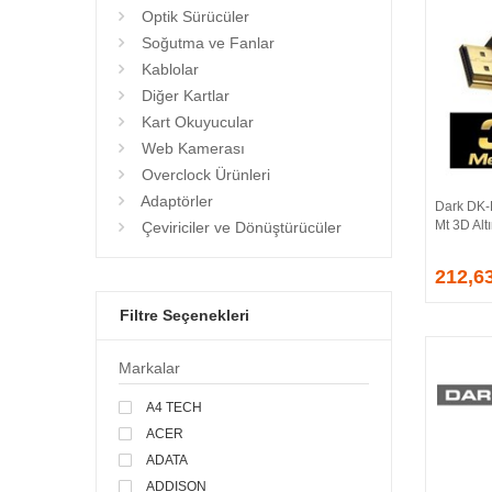
Optik Sürücüler
Soğutma ve Fanlar
Kablolar
Diğer Kartlar
Kart Okuyucular
Web Kamerası
Overclock Ürünleri
Adaptörler
Dark DK-
Mt 3D Alt
Çeviriciler ve Dönüştürücüler
212,6
Filtre Seçenekleri
Markalar
A4 TECH
ACER
ADATA
ADDISON