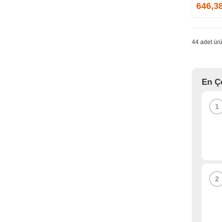
GPRINTER
646,3
GSKILL
G-TECHNOLOGY
HADRON
44 adet ürü
HAIKON
HAVIT
HCS
En Ç
HEC
HES
1
HIGH POWER
HIKVISION
HI-LEVEL
HIPER
HITACHI
HP
2
HPE
HUAWEI
HUNTKEY
HYNIX