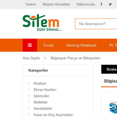
Yardım
Müşteri Hizmetleri
Hakkımızda
Fırsat
Gaming Notebook
Pc T
Ana Sayfa
Bilgisayar Parça ve Bileşenleri
Sırala
Kategoriler
Bilgis
Anakart
Ekran Kartları
İşlemciler
Bellekler
Harddiskler
Kasa ve Güç Kaynakları