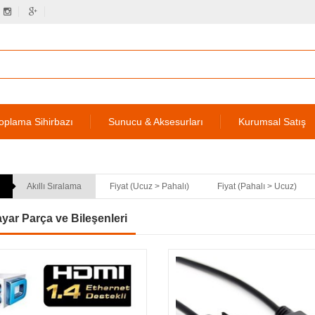
oplama Sihirbazı
Sunucu & Aksesurları
Kurumsal Satış
Akıllı Sıralama
Fiyat (Ucuz > Pahalı)
Fiyat (Pahalı > Ucuz)
ayar Parça ve Bileşenleri