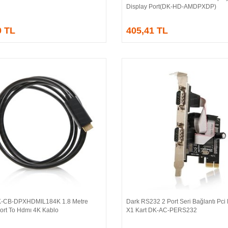
Display Port(DK-HD-AMDPXDP)
0 TL
405,41 TL
-CB-DPXHDMIL184K 1.8 Metre
Dark RS232 2 Port Seri Bağlantı Pci
Sepete Ekle
Sepete Ekle
ort To Hdmı 4K Kablo
X1 Kart DK-AC-PERS232