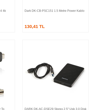
4 4k
Dark DK-CB-PSC151 1.5 Metre Power Kablo
Sepete Ekle
130,41 TL
 To
DARK DK-AC-DSE29 Storex 2.5" Usb 3.0 Disk
Sepete Ekle