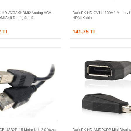
-HD-AVGAXHDMI2 Analog VGA -
Dark DK-HD-CV14L100A 1 Metre v1.
Sepete Ekle
Sepete Ekle
MI Aktif Dönüştürücü
HDMI Kablo
2 TL
141,75 TL
CB-USB2P 1.5 Metre Usb 2.0 Yazıcı
Dark DK-HD-AMDPXDP Mini Display
Sepete Ekle
Sepete Ekle