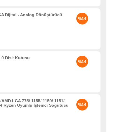
Dijital - Analog Dönüştürücü
%14
.0 Disk Kutusu
%14
MD LGA 775/ 1155/ 1150/ 1151/
%14
4 Ryzen Uyumlu İşlemci Soğutucu