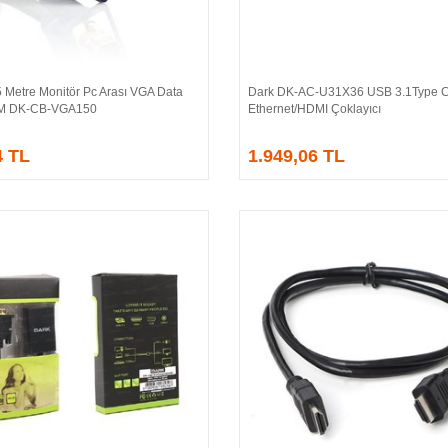
 Metre Monitör Pc Arası VGA Data
Dark DK-AC-U31X36 USB 3.1Type 
Sepete Ekle
Sepete Ekle
/M DK-CB-VGA150
Ethernet/HDMI Çoklayıcı
4 TL
1.949,06 TL