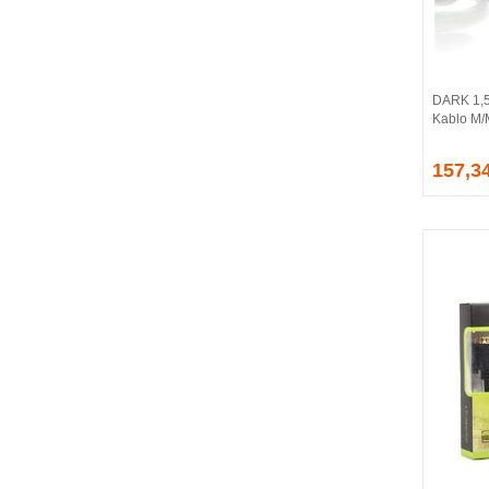
BALLISTIX
Be Quiet!
BEEK
BELKIN
DARK 1,5
BENQ
Kablo M
BIGBOY
BIOSTAR
157,3
BITFENIX
BORY
CABLE
CANYON
CLASSONE
CLUB 3D
CODEGEN
COLORFUL
COMPAXE
COOLER MASTER
COOPER
CORPUS