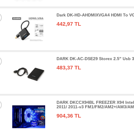
Dark DK-HD-AHDMIXVGA4 HDMI To VGA 
442,97 TL
DARK DK-AC-DSE29 Storex 2.5" Usb 3
483,37 TL
DARK DKCCX94BL FREEZER X94 Intel/A
2011/ 2011-v3 FM1/FM2/AM2+/AM3/AM
904,36 TL