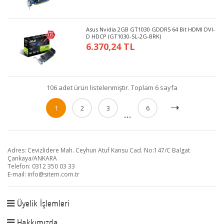
Asus Nvidia 2GB GT1030 GDDR5 64 Bit HDMI DVI-
D HDCP (GT1030-SL-2G-BRK)
6.370,24 TL
106 adet ürün listelenmiştir. Toplam 6 sayfa
1
2
3
6
...
Adres: Cevizlidere Mah. Ceyhun Atuf Kansu Cad. No:147/C Balgat
Çankaya/ANKARA
Telefon: 0312 350 03 33
E-mail:
info@sitem.com.tr
Üyelik İşlemleri
Hakkımızda