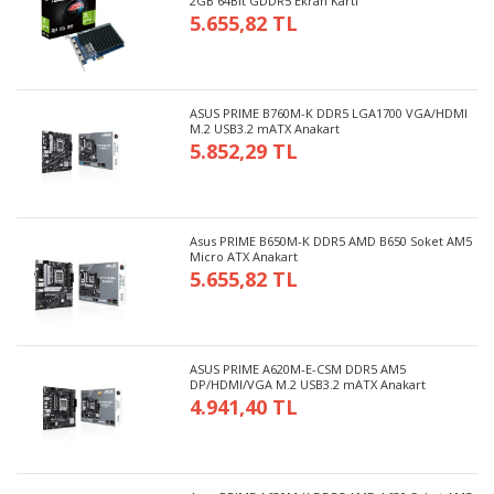
2GB 64Bit GDDR5 Ekran Kartı
5.655,82 TL
ASUS PRIME B760M-K DDR5 LGA1700 VGA/HDMI
M.2 USB3.2 mATX Anakart
5.852,29 TL
Asus PRIME B650M-K DDR5 AMD B650 Soket AM5
Micro ATX Anakart
5.655,82 TL
ASUS PRIME A620M-E-CSM DDR5 AM5
DP/HDMI/VGA M.2 USB3.2 mATX Anakart
4.941,40 TL