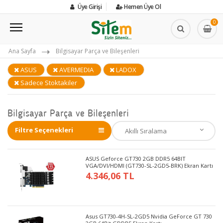
Üye Girişi
Hemen Üye Ol
0
Ana Sayfa
Bilgisayar Parça ve Bileşenleri
ASUS
AVERMEDIA
LADOX
Sadece Stoktakiler
Bilgisayar Parça ve Bileşenleri
Filtre Seçenekleri
ASUS Geforce GT730 2GB DDR5 64BIT
VGA/DVI/HDMI (GT730-SL-2GD5-BRK) Ekran Kartı
4.346,06 TL
Asus GT730-4H-SL-2GD5 Nvidia GeForce GT 730