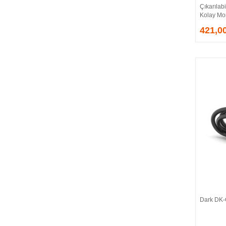
Çıkarılabi
EVGA
Kolay Mo
EXTREME
421,0
Eyfel
EZCOOL
FLAXES
FLY
FOEM
FRISBY
FSP
GAINWARD
GALAX
GAMDIAS
GAMEBOOSTER
GAMEPOWER
GEIL
GENESIS
Dark DK-
GIGABYTE
GOODRAM