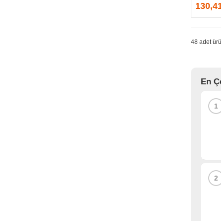
GPRINTER
130,4
GSKILL
G-TECHNOLOGY
HADRON
48 adet ürü
HAIKON
HAVIT
HCS
En Ç
HEC
HES
1
HIGH POWER
HIKVISION
HI-LEVEL
HIPER
HITACHI
HP
2
HPE
HUAWEI
HUNTKEY
HYNIX