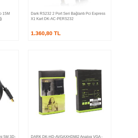
o 15M
Dark RS232 2 Port Seri Bağlantı Pci Express
Sepete Ekle
Ağ
X1 Kart DK-AC-PERS232
1.360,80 TL
i 5M 3D-
DARK DK-HD-AVGAXHDMI2 Analog VGA -
Sepete Ekle