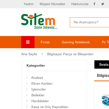
Yardım
Müşteri Hizmetleri
Hakkımızda
Fırsat
Gaming Notebook
Pc T
Ana Sayfa
Bilgisayar Parça ve Bileşenleri
Sırala
Kategoriler
Bilgis
Anakart
Ekran Kartları
İşlemciler
Bellekler
Harddiskler
Kasa ve Güç Kaynakları