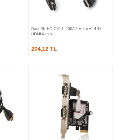
C
Dark DK-HD-CV14L200A 2 Metre v1.4 4k
Sepete Ekle
HDMI Kablo
204,12 TL