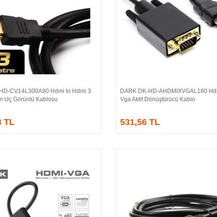
HD-CV14L300A90 Hdmi to Hdmi 3
DARK DK-HD-AHDMIXVGAL180 Hdm
Sepete Ekle
Sepete Ekle
ın Uç Görüntü Kablosu
Vga Aktif Dönüştürücü Kablo
3 TL
531,56 TL