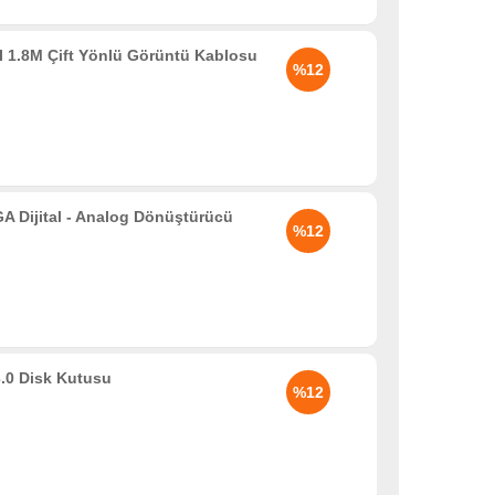
 1.8M Çift Yönlü Görüntü Kablosu
%12
Dijital - Analog Dönüştürücü
%12
.0 Disk Kutusu
%12