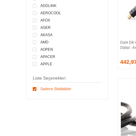
ADDLINK
AEROCOOL
AFOX
AGER
AKASA
AMD
Dark DK
Dijital -
AOPEN
APACER
442,9
APPLE
ARCTIC
Liste Seçenekleri
ASONIC
ASROCK
Sadece Stoktakiler
ASSMANN
ASUS
ATEN
AVEC
AVERMEDIA
AXLE