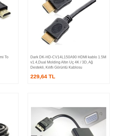
i To
Dark DK-HD-CV14L150A90 HDMI kablo 1.5M
Sepete Ekle
v1.4,Dual Molding Altın Uç 4K / 3D, Ağ
Destekli, Kılıflı Görüntü Kablosu
229,64 TL