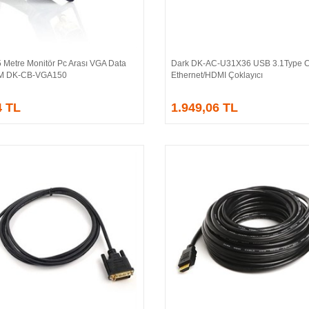
 Metre Monitör Pc Arası VGA Data
Dark DK-AC-U31X36 USB 3.1Type 
Sepete Ekle
Sepete Ekle
/M DK-CB-VGA150
Ethernet/HDMI Çoklayıcı
4 TL
1.949,06 TL