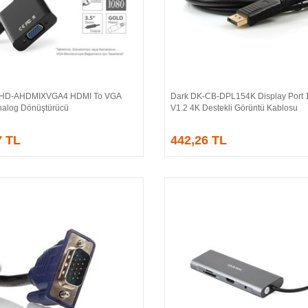
-HD-AHDMIXVGA4 HDMI To VGA
Dark DK-CB-DPL154K Display Port 1
Sepete Ekle
Sepete Ekle
 Analog Dönüştürücü
V1.2 4K Destekli Görüntü Kablosu
7 TL
442,26 TL