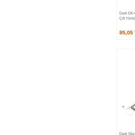
CORSAIR
COUGAR
Dark DK-
CRUCIAL
Çift Yönl
CSPEEDLINE
85,05
DAHUA
DARK
DarkFlash
DAYTONA
DEEP COOL
DELL
DEXIM
DIGITUS
D-LINK
EDNET
ELBA
ENERGIZER
ERAT
EVERCOOL
EVEREST
Dark Sto