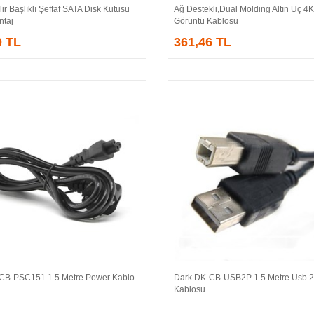
lir Başlıklı Şeffaf SATA Disk Kutusu
Ağ Destekli,Dual Molding Altın Uç 4K,K
ntaj
Görüntü Kablosu
0 TL
361,46 TL
CB-PSC151 1.5 Metre Power Kablo
Dark DK-CB-USB2P 1.5 Metre Usb 2.
Sepete Ekle
Sepete Ekle
Kablosu