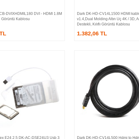
CB-DVIXHDMIL180 DVI - HDMI 1.8M
Dark DK-HD-CV14L1500 HDMI kabl
Sepete Ekle
Sepete Ekle
ü Görüntü Kablosu
v1.4,Dual Molding Altın Uç 4K / 3D, 
Destekli, Kılıflı Görüntü Kablosu
 TL
1.382,06 TL
rex E24 2.5 DK-AC-DSE24U3 Usb 3
Dark DK-HD-CV14L500 Hdmi to Hdm
Sepete Ekle
Sepete Ekle