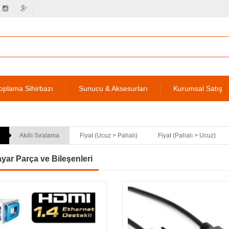
oplama Sihirbazı
Sunucu & Aksesurları
Kurumsal Satış
Akıllı Sıralama
Fiyat (Ucuz > Pahalı)
Fiyat (Pahalı > Ucuz)
ayar Parça ve Bileşenleri