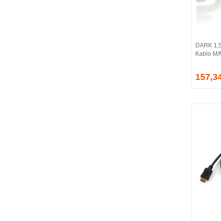
BALLISTIX
Be Quiet!
BEEK
BELKIN
DARK 1,5
BENQ
Kablo M
BIGBOY
BIOSTAR
157,3
BITFENIX
BORY
CABLE
CANYON
CLASSONE
CLUB 3D
CODEGEN
COLORFUL
COMPAXE
COOLER MASTER
COOPER
CORPUS