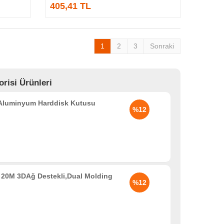
405,41 TL
1
2
3
Sonraki
risi Ürünleri
 Aluminyum Harddisk Kutusu
%12
20M 3DAğ Destekli,Dual Molding
%12