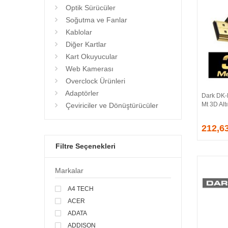
Optik Sürücüler
Soğutma ve Fanlar
Kablolar
Diğer Kartlar
Kart Okuyucular
Web Kamerası
Overclock Ürünleri
Adaptörler
Dark DK-
Mt 3D Alt
Çeviriciler ve Dönüştürücüler
212,6
Filtre Seçenekleri
Markalar
A4 TECH
ACER
ADATA
ADDISON