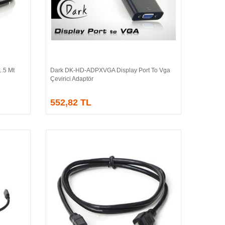
.5 Mt
Dark DK-HD-ADPXVGA Display Port To Vga
Sepete Ekle
Çevirici Adaptör
552,82 TL