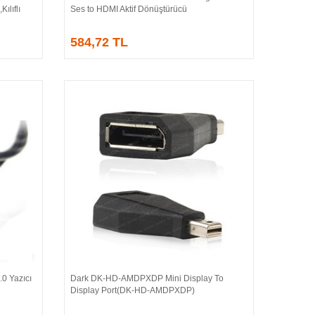
ılıflı
Ses to HDMI Aktif Dönüştürücü
584,72 TL
0 Yazıcı
Dark DK-HD-AMDPXDP Mini Display To
Sepete Ekle
Display Port(DK-HD-AMDPXDP)