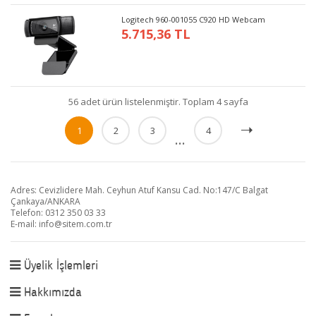
Logitech 960-001055 C920 HD Webcam
5.715,36 TL
56 adet ürün listelenmiştir. Toplam 4 sayfa
1
2
3
4
...
Adres: Cevizlidere Mah. Ceyhun Atuf Kansu Cad. No:147/C Balgat
Çankaya/ANKARA
Telefon: 0312 350 03 33
E-mail:
info@sitem.com.tr
Üyelik İşlemleri
Hakkımızda