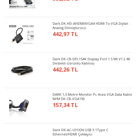
Dark DK-HD-AHDMIXVGA4 HDMI To VGA Dijital -
Analog Dönüştürücü
442,97 TL
Dark DK-CB-DPL154K Display Port 1.5 Mt V1.2 4K
Destekli Görüntü Kablosu
442,26 TL
DARK 1,5 Metre Monitör Pc Arası VGA Data Kablo
M/M DK-CB-VGA150
157,34 TL
Dark DK-AC-U31X36 USB 3.1Type C
Ethernet/HDMI Çoklayıcı