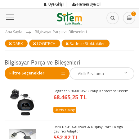
Üye Girişi
Hemen Üye Ol
0
Ana Sayfa
Bilgisayar Parça ve Bileşenleri
DARK
LOGITECH
Sadece Stoktakiler
Bilgisayar Parça ve Bileşenleri
Filtre Seçenekleri
Logitech 960-001057 Group Konferans Sistemi
68.465,25 TL
Ücretsiz Kargo
Dark DK-HD-ADPXVGA Display Port To Vga
Çevirici Adaptör
552,82 TL