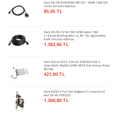
Dark DK-CB-DVIXHDMIL180 DVI - HDMI 1.8M Çift
Yönlü Görüntü Kablosu
85,05 TL
Dark DK-HD-CV14L1500 HDMI kablo 15M
v1.4,Dual Molding Altın Uç 4K / 3D, Ağ Destekli,
Kılıflı Görüntü Kablosu
1.382,06 TL
Dark Storex E24 2.5 DK-AC-DSE24U3 Usb 3
Çıkarılabilir Başlıklı Şeffaf SATA Disk Kutusu Kolay
Montaj
421,00 TL
Dark RS232 2 Port Seri Bağlantı Pci Express X1
Kart DK-AC-PERS232
1.360,80 TL